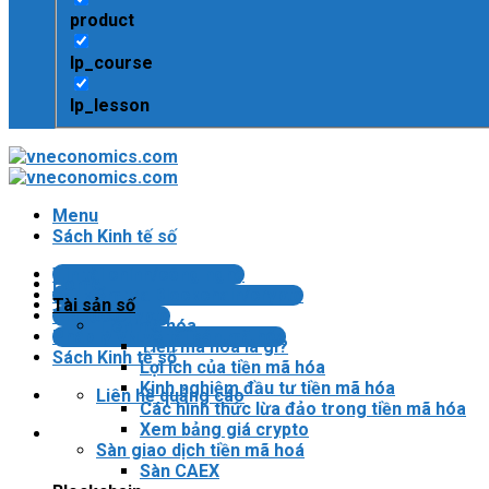
product
lp_course
lp_lesson
Menu
Sách Kinh tế số
Tin tài chính/công nghệ
Home
Bài kiểm tra Blockchain/crypto
Tài sản số
Tin tức Crypto
Tiền mã hóa
Pháp lý VN về tài sản mã hóa
Tiền mã hóa là gì?
Sách Kinh tế số
Lợi ích của tiền mã hóa
Kinh nghiệm đầu tư tiền mã hóa
Liên hệ quảng cáo
Các hình thức lừa đảo trong tiền mã hóa
Xem bảng giá crypto
Sàn giao dịch tiền mã hoá
Sàn CAEX