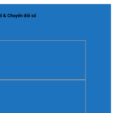
ố & Chuyển đổi số