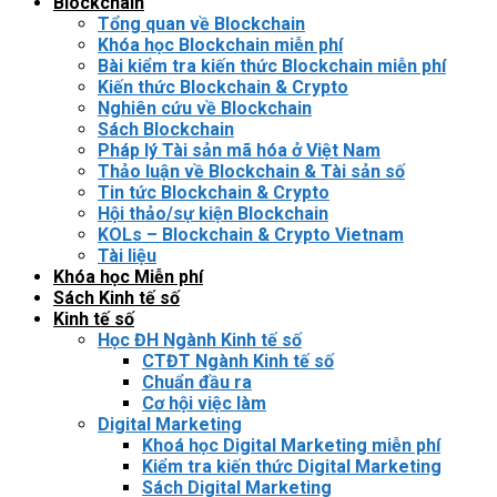
Blockchain
Tổng quan về Blockchain
Khóa học Blockchain miễn phí
Bài kiểm tra kiến thức Blockchain miễn phí
Kiến thức Blockchain & Crypto
Nghiên cứu về Blockchain
Sách Blockchain
Pháp lý Tài sản mã hóa ở Việt Nam
Thảo luận về Blockchain & Tài sản số
Tin tức Blockchain & Crypto
Hội thảo/sự kiện Blockchain
KOLs – Blockchain & Crypto Vietnam
Tài liệu
Khóa học Miễn phí
Sách Kinh tế số
Kinh tế số
Học ĐH Ngành Kinh tế số
CTĐT Ngành Kinh tế số
Chuẩn đầu ra
Cơ hội việc làm
Digital Marketing
Khoá học Digital Marketing miễn phí
Kiểm tra kiến thức Digital Marketing
Sách Digital Marketing