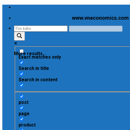
Skip
to
www.vneconomics.com - C
content
More results...
Exact matches only
Search in title
Search in content
post
page
product