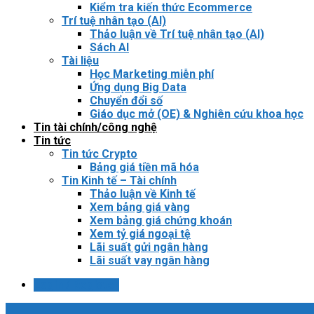
Kiểm tra kiến thức Ecommerce
Trí tuệ nhân tạo (AI)
Thảo luận về Trí tuệ nhân tạo (AI)
Sách AI
Tài liệu
Học Marketing miễn phí
Ứng dụng Big Data
Chuyển đổi số
Giáo dục mở (OE) & Nghiên cứu khoa học
Tin tài chính/công nghệ
Tin tức
Tin tức Crypto
Bảng giá tiền mã hóa
Tin Kinh tế – Tài chính
Thảo luận về Kinh tế
Xem bảng giá vàng
Xem bảng giá chứng khoán
Xem tỷ giá ngoại tệ
Lãi suất gửi ngân hàng
Lãi suất vay ngân hàng
Login / Register