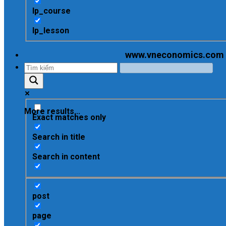
lp_course
lp_lesson
www.vneconomics.com - C
More results...
Exact matches only
Search in title
Search in content
post
page