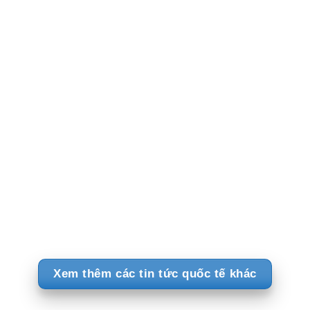
kiện tại M360 ASEAN 2026, diễn ra tại
Kuala Lumpur, Malaysia, từ ngày 9 đến
ngày 10 tháng 9 năm 2026M360 ASEAN quy
tụ các nhà mạng, nhà hoạch định chính…
Fair Finance Asia kêu gọi các ngân hàng
chấm dứt tài trợ cho than đá tại ASEAN và
tăng cường các biện pháp bảo vệ xã hội
T5, Th08 6 2026 13:27
PHNOM PENH, Campuchia, ngày 6 tháng 8
năm 2026/PRNewswire/ -- Fair Finance Asia
(FFA) và chương trình Influencing Just
Energy Transition in the ASEAN (I-JET) kêu
gọi các ngân hàng và nhà đầu tư chấm…
2
3
>
>>
1
Xem thêm các tin tức quốc tế khác