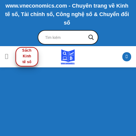
Skip
www.vneconomics.com - Chuyên trang về Kinh
to
tế số, Tài chính số, Công nghệ số & Chuyển đổi
content
số
Sách
Kinh
tế số