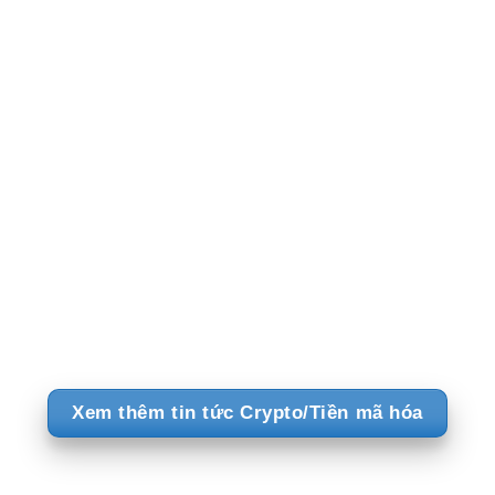
19
Jan
Luật sư hàng đầu lên tiếng về nỗi lo của KOLs crypto
[Tin nóng] – Luật sư Đào Tiến Phong – chuyên gia pháp lý hàng đầu
[...]
Xem thêm tin tức Crypto/Tiền mã hóa