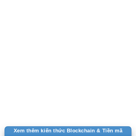
Thị trường tài sản mã hóa (crypto) tại Việt Nam đang đứng trước một
“cơn [...]
14
Apr
Khát Vọng Dẫn Đầu Của CAEX Tầm Nhìn Đưa Thị Trường Tài Sản Số
Việt Nam Chạm Chuẩn Quốc Tế
Thị trường tài sản mã hóa tại Việt Nam đang đứng trước một thời
khắc [...]
Xem thêm kiến thức Blockchain & Tiền mã