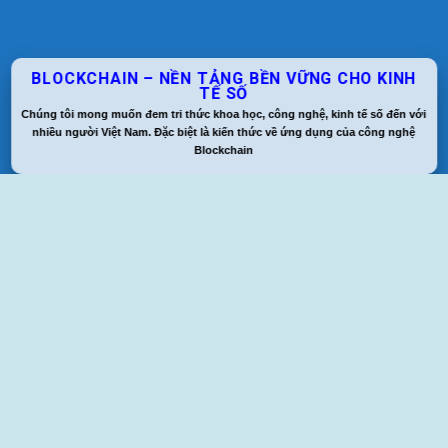
BLOCKCHAIN – NỀN TẢNG BỀN VỮNG CHO KINH
TẾ SỐ
Chúng tôi mong muốn đem tri thức khoa học, công nghệ, kinh tế số đến với
nhiều người Việt Nam. Đặc biệt là kiến thức về ứng dụng của công nghệ
Blockchain
Giới thiệu về VNECONOMICS
VNECONOMICS là một dự án với mục đích chia sẻ
những tri thức hữu ích về Kinh tế số và Công nghệ,
đặc biệt là những kiến thức về công nghệ
Blockchain, AI, & Big Data & ứng dụng của công
nghệ trong Kinh tế & Kinh doanh