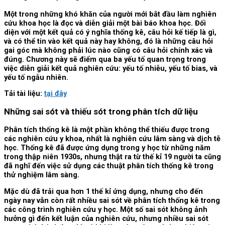
Một trong những khó khăn của người mới bắt đầu làm nghiên
cứu khoa học là đọc và diễn giải một bài báo khoa học. Đối
diện với một kết quả có ý nghĩa thống kê, câu hỏi kế tiếp là gì,
và có thể tin vào kết quả này hay không, đó là những câu hỏi
gai góc mà không phải lúc nào cũng có câu hỏi chính xác và
đúng. Chương này sẽ điểm qua ba yếu tố quan trọng trong
việc diễn giải kết quả nghiên cứu: yếu tố nhiễu, yếu tố bias, và
yếu tố ngẫu nhiên.
Tải tài liệu:
tại đây
Những sai sót và thiếu sót trong phân tích dữ liệu
Phân tích thống kê là một phần không thể thiếu được trong
các nghiên cứu y khoa, nhất là nghiên cứu lâm sàng và dịch tễ
học. Thống kê đã được ứng dụng trong y học từ những năm
trong thập niên 1930s, nhưng thật ra từ thế kỉ 19 người ta cũng
đã nghĩ đến việc sử dụng các thuật phân tích thống kê trong
thử nghiệm lâm sàng.
Mặc dù đã trải qua hơn 1 thế kỉ ứng dụng, nhưng cho đến
ngày nay vẫn còn rất nhiều sai sót về phân tích thống kê trong
các công trình nghiên cứu y học. Một số sai sót không ảnh
hưởng gì đến kết luận của nghiên cứu, nhưng nhiều sai sót