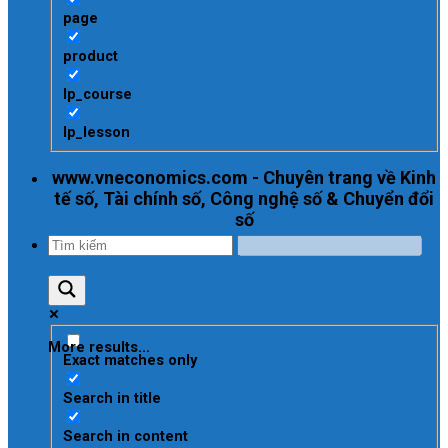
page
product
lp_course
lp_lesson
www.vneconomics.com - Chuyên trang về Kinh
tế số, Tài chính số, Công nghệ số & Chuyển đổi
số
More results...
Exact matches only
Search in title
Search in content