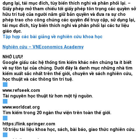
dụng lại, tái mục đích, tùy biến thích nghi và phân phối lại. –
Giấy phép mở tham chiếu tới giấy phép tôn trọng các quyền sở
hữu trí tuệ của người nắm giữ bản quyền và đưa ra sự cho
phép trao cho công chúng các quyền để truy cập, sử dụng lại,
tái mục đích, tùy biến thích nghi và phân phối lại các tư liệu
giáo dục.
Tập hợp các bài giảng về nghiên cứu khoa học
Nghiên cứu – VNEconomics Academy
NHỚ LƯU!
Google giấu các hệ thống tìm kiếm khác nên chúng ta ít biết
về sự tồn tại của chúng. Dưới đây là danh mục những nhà tìm
kiếm xuất sắc nhất trên thế giới, chuyên về sách nghiên cứu,
học thuật và các thông tin trí tuệ.
www.refseek.com
Tài nguyên học thuật từ hơn một tỷ nguồn.
www.worldcat.org
Tìm kiếm trong 20 ngàn thư viện trên toàn thế giới.
https://link.springer.com
10 triệu tài liệu khoa học, sách, bài báo, giao thức nghiên cứu.