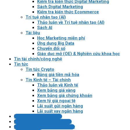
Kiểm tra kiến thức Digital Marketing
Sách Digital Marketing
Kiểm tra kiến thức Ecommerce
Trí tuệ nhân tạo (AI)
Thảo luận về Trí tuệ nhân tạo (AI)
Sách AI
Tài liệu
Học Marketing miễn phí
Ứng dụng Big Data
Chuyển đổi số
Giáo dục mở (OE) & Nghiên cứu khoa học
Tin tài chính/công nghệ
Tin tức
Tin tức Crypto
Bảng giá tiền mã hóa
Tin Kinh tế – Tài chính
Thảo luận về Kinh tế
Xem bảng giá vàng
Xem bảng giá chứng khoán
Xem tỷ giá ngoại tệ
Lãi suất gửi ngân hàng
Lãi suất vay ngân hàng
Tin tài chính/công nghệ
Pháp lý VN về tài sản mã hóa
Bài kiểm tra Blockchain/crypto