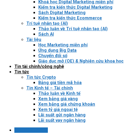
Khoá học Digital Marketing miễn phí
Kiểm tra kiến thức Digital Marketing
Sách Digital Marketing
Kiểm tra kiến thức Ecommerce
Trí tuệ nhân tạo (AI)
Thảo luận về Trí tuệ nhân tạo (AI)
Sách AI
Tài liệu
Học Marketing miễn phí
Ứng dụng Big Data
Chuyển đổi số
Giáo dục mở (OE) & Nghiên cứu khoa học
Tin tài chính/công nghệ
Tin tức
Tin tức Crypto
Bảng giá tiền mã hóa
Tin Kinh tế – Tài chính
Thảo luận về Kinh tế
Xem bảng giá vàng
Xem bảng giá chứng khoán
Xem tỷ giá ngoại tệ
Lãi suất gửi ngân hàng
Lãi suất vay ngân hàng
Login / Register