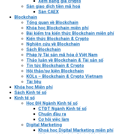
Xem bảng giá crypto
Sàn giao dịch tiền mã hoá
Sàn CAEX
Blockchain
Tổng quan về Blockchain
Khóa học Blockchain miễn phí
Bài kiểm tra kiến thức Blockchain miễn phí
Kiến thức Blockchain & Crypto
Nghiên cứu về Blockchain
Sách Blockchain
Pháp lý Tài sản mã hóa ở Việt Nam
Thảo luận về Blockchain & Tài sản số
Tin tức Blockchain & Crypto
Hội thảo/sự kiện Blockchain
KOLs – Blockchain & Crypto Vietnam
Tài liệu
Khóa học Miễn phí
Sách Kinh tế số
Kinh tế số
Học ĐH Ngành Kinh tế số
CTĐT Ngành Kinh tế số
Chuẩn đầu ra
Cơ hội việc làm
Digital Marketing
Khoá học Digital Marketing miễn phí