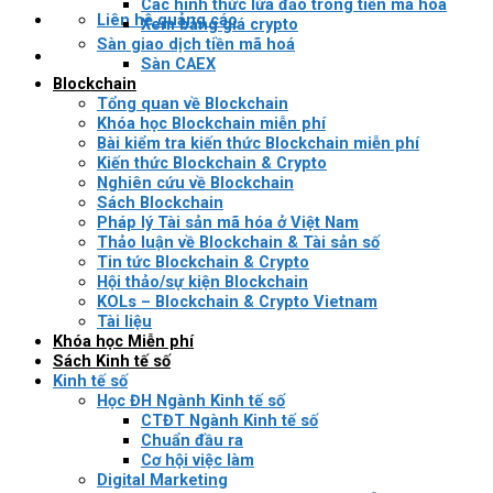
Các hình thức lừa đảo trong tiền mã hóa
Liên hệ quảng cáo
Xem bảng giá crypto
Sàn giao dịch tiền mã hoá
Sàn CAEX
Blockchain
Tổng quan về Blockchain
Khóa học Blockchain miễn phí
Bài kiểm tra kiến thức Blockchain miễn phí
Kiến thức Blockchain & Crypto
Nghiên cứu về Blockchain
Sách Blockchain
Pháp lý Tài sản mã hóa ở Việt Nam
Thảo luận về Blockchain & Tài sản số
Tin tức Blockchain & Crypto
Hội thảo/sự kiện Blockchain
KOLs – Blockchain & Crypto Vietnam
Tài liệu
Khóa học Miễn phí
Sách Kinh tế số
Kinh tế số
Học ĐH Ngành Kinh tế số
CTĐT Ngành Kinh tế số
Chuẩn đầu ra
Cơ hội việc làm
Digital Marketing