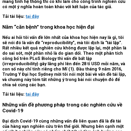
mang tính hệ thống thì có khi làm cho công trình nghiên cứu
có một ý nghĩa hoàn toàn khác với kết luận của tác giả.
Tải tài liệu:
tại đây
Năm “căn bệnh” trong khoa học hiện đại
Nếu ai hỏi tôi vấn đề lớn nhất của khoa học hiện nay là gì, tôi
sẽ nói đó là vấn đề “reproducibility”, mà tôi dịch là “tái lập”.
Rất nhiều kết quả nghiên cứu không được lặp lại, một phần là
do sai sót, một phần nhỏ là do gian dối. Theo một phân tích
công bố trên PLoS Biology thì vấn đề bất lập
(irreproducibility) gây lãng phí lên đến 28 tỉ USD mỗi năm, và
con số này chỉ tính riêng cho Mĩ (1). Đầu tháng 9 năm 2016,
Trường Y Đại học Sydney mời tôi nói một bài về vấn đề tái lập,
và chương này tóm tắt những ý trong bài nói chuyện đó để
chia sẻ cùng các bạn.
Tải tài liệu:
tại đây
Những vấn đề phương pháp trong các nghiên cứu về
Covid-19
Đại dịch Covid-19 cùng những vấn đề liên quan đã là đề tài
của hàng vạn nghiên cứu trên thế giới. Nhưng bên cạnh một