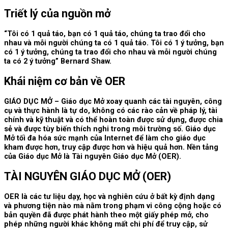
Triết lý của nguồn mở
“Tôi có 1 quả táo, bạn có 1 quả táo, chúng ta trao đổi cho
nhau và mỗi người chúng ta có 1 quả táo. Tôi có 1 ý tưởng, bạn
có 1 ý tưởng, chúng ta trao đổi cho nhau và mỗi người chúng
ta có 2 ý tưởng” Bernard Shaw.
Khái niệm cơ bản về OER
GIÁO DỤC MỞ – Giáo dục Mở xoay quanh các tài nguyên, công
cụ và thực hành là tự do, không có các rào cản về pháp lý, tài
chính và kỹ thuật và có thể hoàn toàn được sử dụng, được chia
sẻ và được tùy biến thích nghi trong môi trường số. Giáo dục
Mở tối đa hóa sức mạnh của Internet để làm cho giáo dục
kham được hơn, truy cập được hơn và hiệu quả hơn. Nền tảng
của Giáo dục Mở là Tài nguyên Giáo dục Mở (OER).
TÀI NGUYÊN GIÁO DỤC MỞ (OER)
OER là các tư liệu dạy, học và nghiên cứu ở bất kỳ định dạng
và phương tiện nào mà nằm trong phạm vi công cộng hoặc có
bản quyền đã được phát hành theo một giấy phép mở, cho
phép những người khác không mất chi phí để truy cập, sử