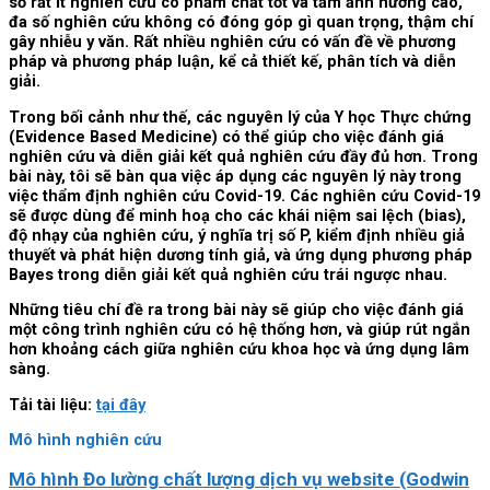
số rất ít nghiên cứu có phẩm chất tốt và tầm ảnh hưởng cao,
đa số nghiên cứu không có đóng góp gì quan trọng, thậm chí
gây nhiễu y văn. Rất nhiều nghiên cứu có vấn đề về phương
pháp và phương pháp luận, kể cả thiết kế, phân tích và diễn
giải.
Trong bối cảnh như thế, các nguyên lý của Y học Thực chứng
(Evidence Based Medicine) có thể giúp cho việc đánh giá
nghiên cứu và diễn giải kết quả nghiên cứu đầy đủ hơn. Trong
bài này, tôi sẽ bàn qua việc áp dụng các nguyên lý này trong
việc thẩm định nghiên cứu Covid-19. Các nghiên cứu Covid-19
sẽ được dùng để minh hoạ cho các khái niệm sai lệch (bias),
độ nhạy của nghiên cứu, ý nghĩa trị số P, kiểm định nhiều giả
thuyết và phát hiện dương tính giả, và ứng dụng phương pháp
Bayes trong diễn giải kết quả nghiên cứu trái ngược nhau.
Những tiêu chí đề ra trong bài này sẽ giúp cho việc đánh giá
một công trình nghiên cứu có hệ thống hơn, và giúp rút ngắn
hơn khoảng cách giữa nghiên cứu khoa học và ứng dụng lâm
sàng.
Tải tài liệu:
tại đây
Mô hình nghiên cứu
Mô hình Đo lường chất lượng dịch vụ website (Godwin