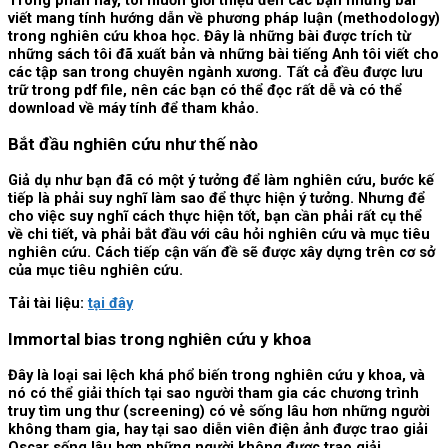
Trong phần này, tôi muốn giới thiệu đến các bạn những bài
viết mang tính hướng dẫn về phương pháp luận (methodology)
trong nghiên cứu khoa học. Đây là những bài được trích từ
những sách tôi đã xuất bản và những bài tiếng Anh tôi viết cho
các tập san trong chuyên ngành xương. Tất cả đều được lưu
trữ trong pdf file, nên các bạn có thể đọc rất dễ và có thể
download về máy tính để tham khảo.
Bắt đầu nghiên cứu như thế nào
Giả dụ như bạn đã có một ý tưởng để làm nghiên cứu, bước kế
tiếp là phải suy nghĩ làm sao để thực hiện ý tưởng. Nhưng để
cho việc suy nghĩ cách thực hiện tốt, bạn cần phải rất cụ thể
về chi tiết, và phải bắt đầu với câu hỏi nghiên cứu và mục tiêu
nghiên cứu. Cách tiếp cận vấn đề sẽ được xây dựng trên cơ sở
của mục tiêu nghiên cứu.
Tải tài liệu:
tại đây
Immortal bias trong nghiên cứu y khoa
Đây là loại sai lệch khá phổ biến trong nghiên cứu y khoa, và
nó có thể giải thích tại sao người tham gia các chương trình
truy tìm ung thư (screening) có vẻ sống lâu hơn những người
không tham gia, hay tại sao diễn viên điện ảnh được trao giải
Oscar sống lâu hơn những người không được trao giải.