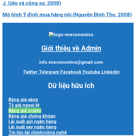
J. Udo và cộng sự, 2008)
Mô hình Ý định mua hàng nội (Nguyễn Đình Thọ, 2008)
Giới thiệu về Admin
info.vneconomics@gmail.com
Twitter
Telegram
Facebook
Youtube
Linkedin
Dữ liệu hữu ích
Bảng giá vàng
Tỷ giá ngoại tệ
Bảng giá crypto
Bảng giá chứng khóan
Lãi suất gửi ngân hàng
Lãi suất vay ngân hàng
Tin tức tài chính/công nghệ