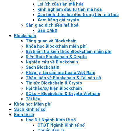
Lợi ích của tiền mã hóa
Kinh nghiệm đầu tư tiền mã hóa
Các hình thức lừa đảo trong tiền mã hóa
Xem bảng giá crypto
Sàn giao dịch tiền mã hoá
Sàn CAEX
Blockchain
Tổng quan về Blockchain
Khóa học Blockchain miễn phí
Bài kiểm tra kiến thức Blockchain miễn phí
Kiến thức Blockchain & Crypto
Nghiên cứu về Blockchain
Sách Blockchain
Pháp lý Tài sản mã hóa ở Việt Nam
Thảo luận về Blockchain & Tài sản số
Tin tức Blockchain & Crypto
Hội thảo/sự kiện Blockchain
KOLs – Blockchain & Crypto Vietnam
Tài liệu
Khóa học Miễn phí
Sách Kinh tế số
Kinh tế số
Học ĐH Ngành Kinh tế số
CTĐT Ngành Kinh tế số
Chuẩn đầu ra