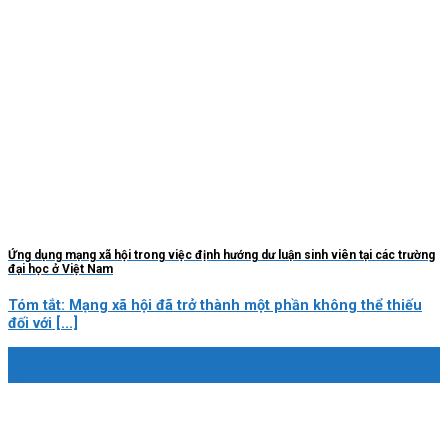
Ứng dụng mạng xã hội trong việc định hướng dư luận sinh viên tại các trường
đại học ở Việt Nam
Tóm tắt: Mạng xã hội đã trở thành một phần không thể thiếu
đối với [...]
15
Apr