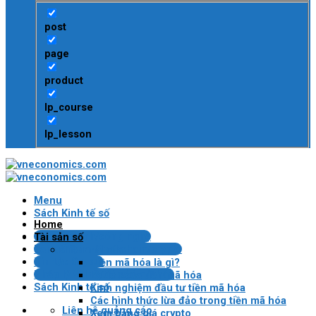
post
page
product
lp_course
lp_lesson
Menu
Sách Kinh tế số
Home
Tin tài chính/công nghệ
Tài sản số
Bài kiểm tra Blockchain/crypto
Tiền mã hóa
Tin tức Crypto
Tiền mã hóa là gì?
Pháp lý VN về tài sản mã hóa
Lợi ích của tiền mã hóa
Sách Kinh tế số
Kinh nghiệm đầu tư tiền mã hóa
Các hình thức lừa đảo trong tiền mã hóa
Liên hệ quảng cáo
Xem bảng giá crypto