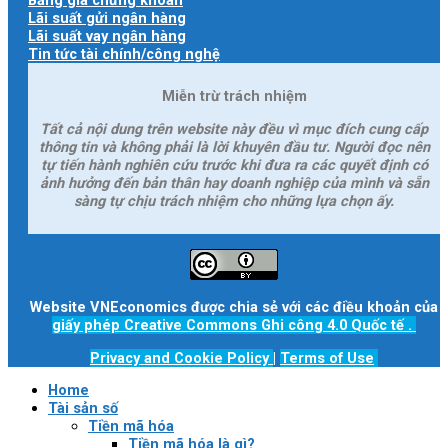
Lãi suất gửi ngân hàng
Lãi suất vay ngân hàng
Tin tức tài chính/công nghệ
Miễn trừ trách nhiệm
Tất cả nội dung trên website này đều vì mục đích cung cấp
thông tin và không phải là lời khuyên đầu tư. Người đọc nên
tự tiến hành nghiên cứu trước khi đưa ra các quyết định có
ảnh hưởng đến bản thân hay doanh nghiệp của mình và sẵn
sàng tự chịu trách nhiệm cho những lựa chọn ấy.
Website VNEconomics được chia sẻ với các điều khoản của
giấy phép Creative Commons Ghi công 4.0 Quốc tế
.
Privacy and Cookie Policy
|
Terms of Use
Home
Tài sản số
Tiền mã hóa
Tiền mã hóa là gì?