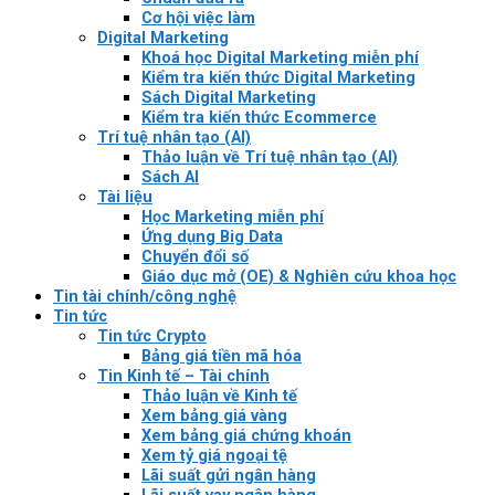
Cơ hội việc làm
Digital Marketing
Khoá học Digital Marketing miễn phí
Kiểm tra kiến thức Digital Marketing
Sách Digital Marketing
Kiểm tra kiến thức Ecommerce
Trí tuệ nhân tạo (AI)
Thảo luận về Trí tuệ nhân tạo (AI)
Sách AI
Tài liệu
Học Marketing miễn phí
Ứng dụng Big Data
Chuyển đổi số
Giáo dục mở (OE) & Nghiên cứu khoa học
Tin tài chính/công nghệ
Tin tức
Tin tức Crypto
Bảng giá tiền mã hóa
Tin Kinh tế – Tài chính
Thảo luận về Kinh tế
Xem bảng giá vàng
Xem bảng giá chứng khoán
Xem tỷ giá ngoại tệ
Lãi suất gửi ngân hàng