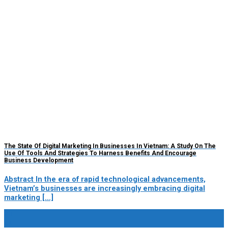
The State Of Digital Marketing In Businesses In Vietnam: A Study On The
Use Of Tools And Strategies To Harness Benefits And Encourage
Business Development
Abstract In the era of rapid technological advancements,
Vietnam’s businesses are increasingly embracing digital
marketing [...]
21
Jul