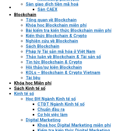
Sàn giao dịch tiền mã hoá
Sàn CAEX
Blockchain
Tổng quan về Blockchain
Khóa học Blockchain miễn phí
Bài kiểm tra kiến thức Blockchain miễn phí
Kiến thức Blockchain & Crypto
Nghiên cứu về Blockchain
Sách Blockchain
Pháp lý Tài sản mã hóa ở Việt Nam
Thảo luận về Blockchain & Tài sản số
Tin tức Blockchain & Crypto
Hội thảo/sự kiện Blockchain
KOLs – Blockchain & Crypto Vietnam
Tài liệu
Khóa học Miễn phí
Sách Kinh tế số
Kinh tế số
Học ĐH Ngành Kinh tế số
CTĐT Ngành Kinh tế số
Chuẩn đầu ra
Cơ hội việc làm
Digital Marketing
Khoá học Digital Marketing miễn phí
Kiểm tra kiến thức Digital Marketing