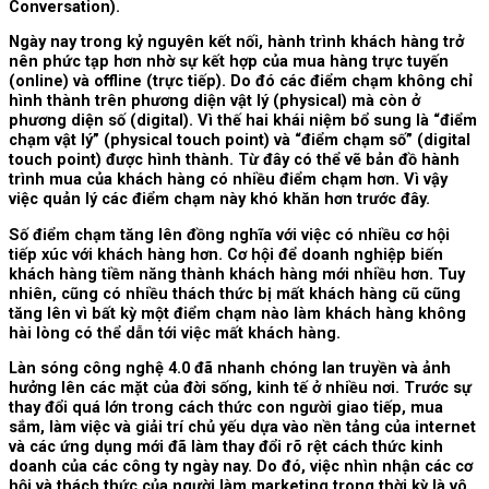
Conversation).
Ngày nay trong kỷ nguyên kết nối, hành trình khách hàng trở
nên phức tạp hơn nhờ sự kết hợp của mua hàng trực tuyến
(online) và offline (trực tiếp). Do đó các điểm chạm không chỉ
hình thành trên phương diện vật lý (physical) mà còn ở
phương diện số (digital). Vì thế hai khái niệm bổ sung là “điểm
chạm vật lý” (physical touch point) và “điểm chạm số” (digital
touch point) được hình thành. Từ đây có thể vẽ bản đồ hành
trình mua của khách hàng có nhiều điểm chạm hơn. Vì vậy
việc quản lý các điểm chạm này khó khăn hơn trước đây.
Số điểm chạm tăng lên đồng nghĩa với việc có nhiều cơ hội
tiếp xúc với khách hàng hơn. Cơ hội để doanh nghiệp biến
khách hàng tiềm năng thành khách hàng mới nhiều hơn. Tuy
nhiên, cũng có nhiều thách thức bị mất khách hàng cũ cũng
tăng lên vì bất kỳ một điểm chạm nào làm khách hàng không
hài lòng có thể dẫn tới việc mất khách hàng.
Làn sóng công nghệ 4.0 đã nhanh chóng lan truyền và ảnh
hưởng lên các mặt của đời sống, kinh tế ở nhiều nơi. Trước sự
thay đổi quá lớn trong cách thức con người giao tiếp, mua
sắm, làm việc và giải trí chủ yếu dựa vào nền tảng của internet
và các ứng dụng mới đã làm thay đổi rõ rệt cách thức kinh
doanh của các công ty ngày nay. Do đó, việc nhìn nhận các cơ
hội và thách thức của người làm marketing trong thời kỳ là vô