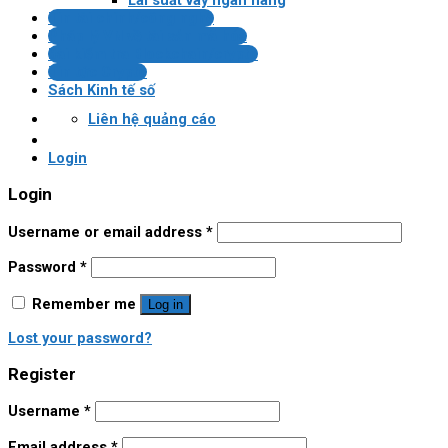
Lãi suất vay ngân hàng
Tin tài chính/công nghệ
Pháp lý VN về tài sản mã hóa
Bài kiểm tra Blockchain/crypto
Tin tức Crypto
Sách Kinh tế số
Liên hệ quảng cáo
Login
Login
Username or email address
*
Password
*
Remember me
Log in
Lost your password?
Register
Username
*
Email address
*