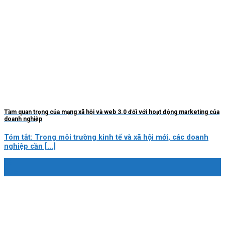
Tầm quan trọng của mạng xã hội và web 3.0 đối với hoạt động marketing của
doanh nghiệp
Tóm tắt: Trong môi trường kinh tế và xã hội mới, các doanh
nghiệp cần [...]
02
Dec