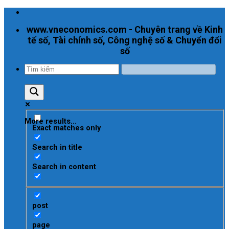
Skip
to
www.vneconomics.com - Chuyên trang về Kinh
content
tế số, Tài chính số, Công nghệ số & Chuyển đổi
số
More results...
Exact matches only
Search in title
Search in content
post
page