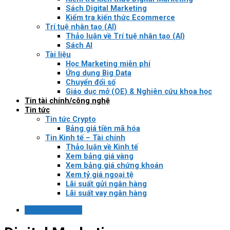
Sách Digital Marketing
Kiểm tra kiến thức Ecommerce
Trí tuệ nhân tạo (AI)
Thảo luận về Trí tuệ nhân tạo (AI)
Sách AI
Tài liệu
Học Marketing miễn phí
Ứng dụng Big Data
Chuyển đổi số
Giáo dục mở (OE) & Nghiên cứu khoa học
Tin tài chính/công nghệ
Tin tức
Tin tức Crypto
Bảng giá tiền mã hóa
Tin Kinh tế – Tài chính
Thảo luận về Kinh tế
Xem bảng giá vàng
Xem bảng giá chứng khoán
Xem tỷ giá ngoại tệ
Lãi suất gửi ngân hàng
Lãi suất vay ngân hàng
Login / Register