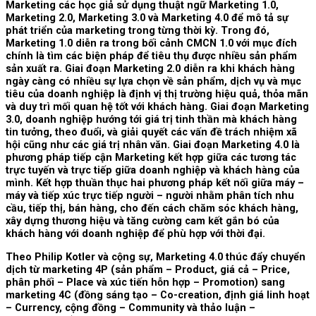
Marketing các học giả sử dụng thuật ngữ Marketing 1.0,
Marketing 2.0, Marketing 3.0 và Marketing 4.0 để mô tả sự
phát triển của marketing trong từng thời kỳ. Trong đó,
Marketing 1.0 diễn ra trong bối cảnh CMCN 1.0 với mục đích
chính là tìm các biện pháp để tiêu thụ được nhiều sản phẩm
sản xuất ra. Giai đoạn Marketing 2.0 diễn ra khi khách hàng
ngày càng có nhiều sự lựa chọn về sản phẩm, dịch vụ và mục
tiêu của doanh nghiệp là định vị thị trường hiệu quả, thỏa mãn
và duy trì mối quan hệ tốt với khách hàng. Giai đoạn Marketing
3.0, doanh nghiệp hướng tới giá trị tinh thần mà khách hàng
tin tưởng, theo đuổi, và giải quyết các vấn đề trách nhiệm xã
hội cũng như các giá trị nhân văn. Giai đoạn Marketing 4.0 là
phương pháp tiếp cận Marketing kết hợp giữa các tương tác
trực tuyến và trực tiếp giữa doanh nghiệp và khách hàng của
mình. Kết hợp thuần thục hai phương pháp kết nối giữa máy –
máy và tiếp xúc trực tiếp người – người nhằm phân tích nhu
cầu, tiếp thị, bán hàng, cho đến cách chăm sóc khách hàng,
xây dựng thương hiệu và tăng cường cam kết gắn bó của
khách hàng với doanh nghiệp để phù hợp với thời đại.
Theo Philip Kotler và cộng sự, Marketing 4.0 thúc đẩy chuyển
dịch từ marketing 4P (sản phẩm – Product, giá cả – Price,
phân phối – Place và xúc tiến hỗn hợp – Promotion) sang
marketing 4C (đồng sáng tạo – Co-creation, định giá linh hoạt
– Currency, cộng đồng – Community và thảo luận –