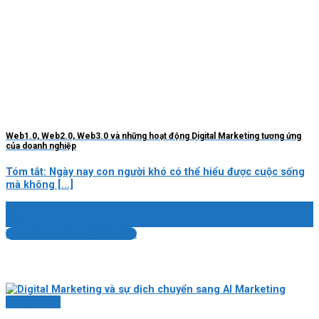
Web1.0, Web2.0, Web3.0 và những hoạt động Digital Marketing tương ứng
của doanh nghiệp
Tóm tắt: Ngày nay con người khó có thể hiểu được cuộc sống
mà không [...]
02
Dec
Xem tất cả các nghiên cứu
Quick View