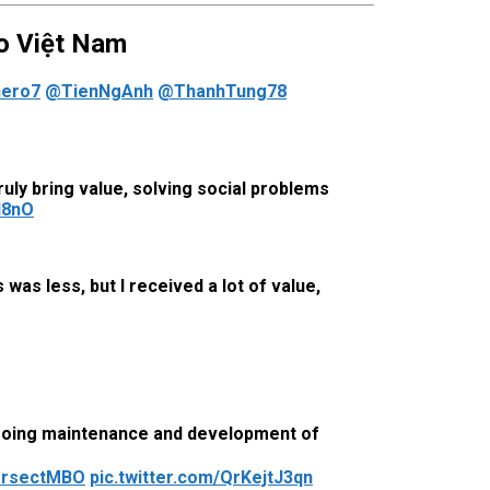
o Việt Nam
ero7
@TienNgAnh
@ThanhTung78
ruly bring value, solving social problems
I8nO
as less, but I received a lot of value,
ongoing maintenance and development of
ersectMBO
pic.twitter.com/QrKejtJ3qn