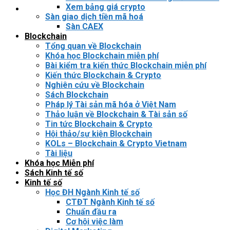
Xem bảng giá crypto
Sàn giao dịch tiền mã hoá
Sàn CAEX
Blockchain
Tổng quan về Blockchain
Khóa học Blockchain miễn phí
Bài kiểm tra kiến thức Blockchain miễn phí
Kiến thức Blockchain & Crypto
Nghiên cứu về Blockchain
Sách Blockchain
Pháp lý Tài sản mã hóa ở Việt Nam
Thảo luận về Blockchain & Tài sản số
Tin tức Blockchain & Crypto
Hội thảo/sự kiện Blockchain
KOLs – Blockchain & Crypto Vietnam
Tài liệu
Khóa học Miễn phí
Sách Kinh tế số
Kinh tế số
Học ĐH Ngành Kinh tế số
CTĐT Ngành Kinh tế số
Chuẩn đầu ra
Cơ hội việc làm