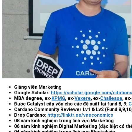
Giảng viên Marketing
Google Scholar:
https://scholar.google.com/citati
MBA degree, ex-
KPMG
, ex-
Vexere
, ex-
Chailease
, ex-
Được Catalyst cấp vốn cho các đề xuất tại fund 8, 9:
C
Cardano Community Reviewer Lv1 & Lv2 (Fund 8,9,10,
Drep Cardano:
https://linktr.ee/vneconomics
08 năm kinh nghiệm trong lĩnh vực Marketing
06 năm kinh nghiệm Digital Marketing (đặc biệt có t
04 năm kinh nghiệm trong lĩnh vực Blockchain