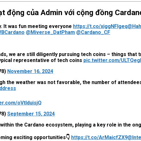
ạt động của Admin với cộng đồng Cardan
y. It was fun meeting everyone
https://t.co/xiggNFlgeq
@Hah
BCardano
@Miverse_DatPham
@Cardano_CF
, we are still diligently pursuing tech coins – things that t
ypical representative of tech coins
pic.twitter.com/ULTQeg
78)
November 16, 2024
ugh the weather was not favorable, the number of attendees w
ddress
ter.com/oVtIduisjQ
78)
September 15, 2024
 within the Cardano ecosystem, playing a key role in the 
ming exciting opportunities👇
https://t.co/ArMaicfZX9
@Int