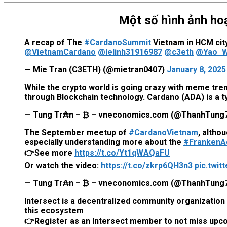
Một số hình ảnh ho
A recap of The
#CardanoSummit
Vietnam in HCM cit
@VietnamCardano
@lelinh31916987
@c3eth
@Yao_W
— Mie Tran (C3ETH) (@mietran0407)
January 8, 2025
While the crypto world is going crazy with meme trends
through Blockchain technology. Cardano (ADA) is a t
— Tung Tr₳n – ₿ – vneconomics.com (@ThanhTung
The September meetup of
#CardanoVietnam
, altho
especially understanding more about the
#FrankenA
👉See more
https://t.co/Yt1qWAQaFU
Or watch the video:
https://t.co/zkrp6QH3n3
pic.twit
— Tung Tr₳n – ₿ – vneconomics.com (@ThanhTung
Intersect is a decentralized community organization
this ecosystem
👉Register as an Intersect member to not miss upco