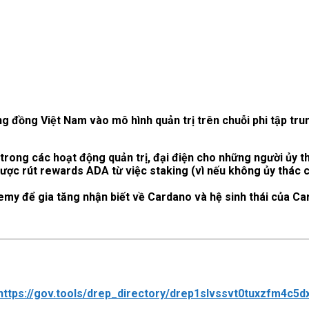
ộng đồng Việt Nam vào mô hình quản trị trên chuỗi phi tập t
rong các hoạt động quản trị, đại điện cho những người ủy t
ược rút rewards ADA từ việc staking (vì nếu không ủy thác
 để gia tăng nhận biết về Cardano và hệ sinh thái của Card
https://gov.tools/drep_directory/drep1slvssvt0tuxzfm4c