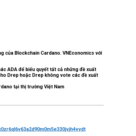
rung của Blockchain Cardano. VNEconomics với
hác ADA để biểu quyết tất cả những đề xuất
 cho Drep hoặc Drep không vote các đề xuất
ano tại thị trường Việt Nam
5dx0zr6ql6v63a2d90m0m5e330jvjh4vvdt