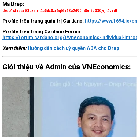
Mã Drep:
drep1slvssvt0tuxzfm4c5dx0zr6ql6v63a2d90m0m5e330jvjh4vvdt
Profile trên trang quản trị Cardano:
https://www.1694.io/
Profile trên trang Cardano Forum:
https://forum.cardano.org/t/vneconomics-individual-intr
Xem thêm:
Hướng dẫn cách uỷ quyền ADA cho Drep
Giới thiệu về Admin của VNEconomics: