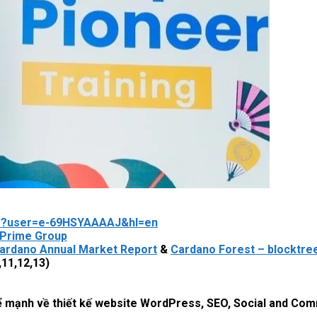
ons?user=e-69HSYAAAAJ&hl=en
Prime Group
ardano Annual Market Report
&
Cardano Forest – blocktree
11,12,13)
hể mạnh về thiết kế website WordPress, SEO, Social and Co