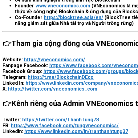
Founder
www.vneconomics.com
(VNEconomics là một 
thức về công nghệ Blockchain & ứng dụng của Blockc
Co-Founder
https://blocktree.asia/en/
(BlockTree tiê
năng giám sát giữa Nhà tài trợ và Người trồng rừng)
👉
Tham gia cộng đồng của VNEconomics
Website:
https://vneconomics.com/
Fanpage Facebook:
https://www.facebook.com/vneconom
Facebook Group:
https://www.facebook.com/groups/bloc
Telegram:
https://t.me/BlockchainDEco
Linked In:
https://www.linkedin.com/company/vneconomic
X:
https://twitter.com/vneconomics_com
👉
Kênh riêng của Admin VNEconomics t
Twitter:
https://twitter.com/ThanhTung78
FB:
https://www.facebook.com/tungvneconomics/
LinkedIn:
https://www.linkedin.com/in/tranthanhtung37