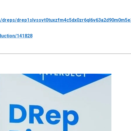
en/dreps/drep1slvssvt0tuxzfm4c5dx0zr6ql6v63a2d90m0m5e
oduction/141828