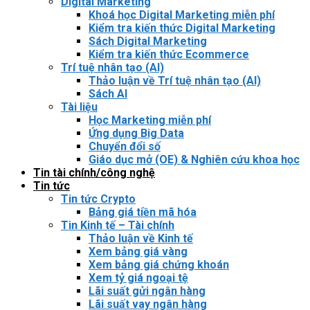
Digital Marketing
Khoá học Digital Marketing miễn phí
Kiểm tra kiến thức Digital Marketing
Sách Digital Marketing
Kiểm tra kiến thức Ecommerce
Trí tuệ nhân tạo (AI)
Thảo luận về Trí tuệ nhân tạo (AI)
Sách AI
Tài liệu
Học Marketing miễn phí
Ứng dụng Big Data
Chuyển đổi số
Giáo dục mở (OE) & Nghiên cứu khoa học
Tin tài chính/công nghệ
Tin tức
Tin tức Crypto
Bảng giá tiền mã hóa
Tin Kinh tế – Tài chính
Thảo luận về Kinh tế
Xem bảng giá vàng
Xem bảng giá chứng khoán
Xem tỷ giá ngoại tệ
Lãi suất gửi ngân hàng
Lãi suất vay ngân hàng