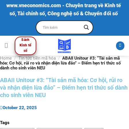
Skip
www.vneconomics.com - Chuyên trang về Kinh tế
to
số, Tài chính số, Công nghệ số & Chuyển đổi số
content
Sách
Kinh tế
số
Home
/
Tin tức tiền mã hóa
/
ABAII Unitour #3: “Tài sản mã
hóa: Cơ hội, rủi ro và nhận diện lừa đảo” – Điểm hẹn tri thức số
dành cho sinh viên NEU
ABAII Unitour #3: “Tài sản mã hóa: Cơ hội, rủi ro
và nhận diện lừa đảo” – Điểm hẹn tri thức số dành
cho sinh viên NEU
October 22, 2025
Tags