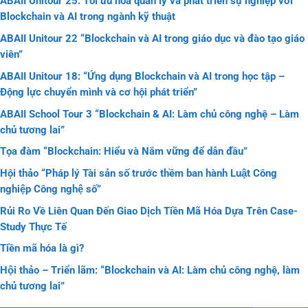
ABAII Unitour 25: Tối ưu hóa quản lý và phát triển sự nghiệp với
Blockchain và AI trong ngành kỹ thuật
ABAII Unitour 22 “Blockchain và AI trong giáo dục và đào tạo giáo
viên”
ABAII Unitour 18: “Ứng dụng Blockchain và AI trong học tập –
Động lực chuyển mình và cơ hội phát triển”
ABAII School Tour 3 “Blockchain & AI: Làm chủ công nghệ – Làm
chủ tương lai”
Tọa đàm “Blockchain: Hiểu và Nắm vững để dẫn đầu”
Hội thảo “Pháp lý Tài sản số trước thềm ban hành Luật Công
nghiệp Công nghệ số”
Rủi Ro Về Liên Quan Đến Giao Dịch Tiền Mã Hóa Dựa Trên Case-
Study Thực Tế
Tiền mã hóa là gì?
Hội thảo – Triển lãm: “Blockchain và AI: Làm chủ công nghệ, làm
chủ tương lai”