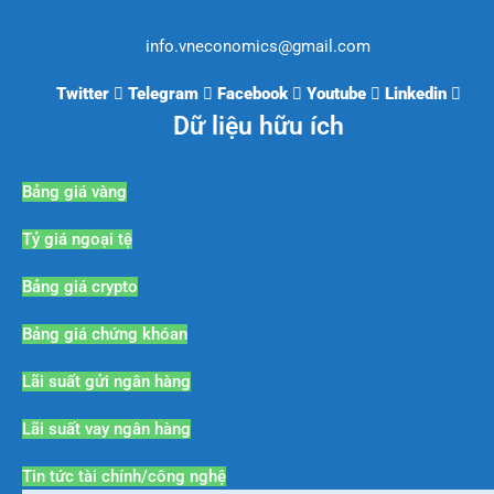
info.vneconomics@gmail.com
Twitter
Telegram
Facebook
Youtube
Linkedin
Dữ liệu hữu ích
Bảng giá vàng
Tỷ giá ngoại tệ
Bảng giá crypto
Bảng giá chứng khóan
Lãi suất gửi ngân hàng
Lãi suất vay ngân hàng
Tin tức tài chính/công nghệ