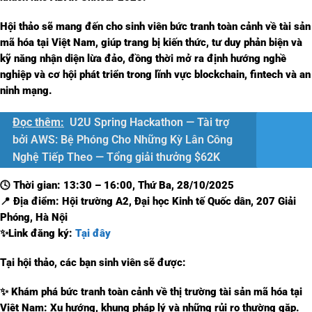
Hội thảo sẽ mang đến cho sinh viên bức tranh toàn cảnh về tài sản
mã hóa tại Việt Nam, giúp trang bị kiến thức, tư duy phản biện và
kỹ năng nhận diện lừa đảo, đồng thời mở ra định hướng nghề
nghiệp và cơ hội phát triển trong lĩnh vực blockchain, fintech và an
ninh mạng.
Đọc thêm:
U2U Spring Hackathon — Tài trợ
bởi AWS: Bệ Phóng Cho Những Kỳ Lân Công
Nghệ Tiếp Theo — Tổng giải thưởng $62K
🕓 Thời gian: 13:30 – 16:00, Thứ Ba, 28/10/2025
📍 Địa điểm: Hội trường A2, Đại học Kinh tế Quốc dân, 207 Giải
Phóng, Hà Nội
✨Link đăng ký:
Tại đây
Tại hội thảo, các bạn sinh viên sẽ được:
✨ Khám phá bức tranh toàn cảnh về thị trường tài sản mã hóa tại
Việt Nam: Xu hướng, khung pháp lý và những rủi ro thường gặp.