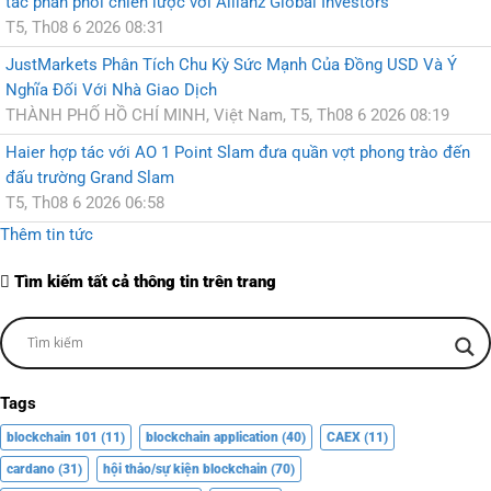
tác phân phối chiến lược với Allianz Global Investors
T5, Th08 6 2026 08:31
JustMarkets Phân Tích Chu Kỳ Sức Mạnh Của Đồng USD Và Ý
Nghĩa Đối Với Nhà Giao Dịch
THÀNH PHỐ HỒ CHÍ MINH, Việt Nam, T5, Th08 6 2026 08:19
Haier hợp tác với AO 1 Point Slam đưa quần vợt phong trào đến
đấu trường Grand Slam
T5, Th08 6 2026 06:58
Thêm tin tức
Tìm kiếm tất cả thông tin trên trang
Tags
blockchain 101
(11)
blockchain application
(40)
CAEX
(11)
cardano
(31)
hội thảo/sự kiện blockchain
(70)