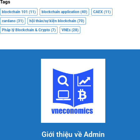
Tags
blockchain 101
(11)
blockchain application
(40)
CAEX
(11)
cardano
(31)
hội thảo/sự kiện blockchain
(70)
Pháp lý Blockchain & Crypto
(7)
VNEs
(28)
Giới thiệu về Admin