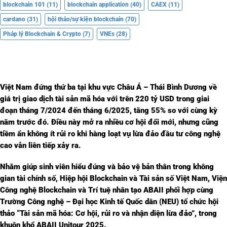
blockchain 101
(11)
blockchain application
(40)
CAEX
(11)
cardano
(31)
hội thảo/sự kiện blockchain
(70)
Pháp lý Blockchain & Crypto
(7)
VNEs
(28)
Việt Nam đứng thứ ba tại khu vực Châu Á – Thái Bình Dương về
giá trị giao dịch tài sản mã hóa với trên 220 tỷ USD trong giai
đoạn tháng 7/2024 đến tháng 6/2025, tăng 55% so với cùng kỳ
năm trước đó. Điều này mở ra nhiều cơ hội đổi mới, nhưng cũng
tiềm ẩn không ít rủi ro khi hàng loạt vụ lừa đảo đầu tư công nghệ
cao vẫn liên tiếp xảy ra.
Nhằm giúp sinh viên hiểu đúng và bảo vệ bản thân trong không
gian tài chính số, Hiệp hội Blockchain và Tài sản số Việt Nam, Viện
Công nghệ Blockchain và Trí tuệ nhân tạo ABAII phối hợp cùng
Trường Công nghệ – Đại học Kinh tế Quốc dân (NEU) tổ chức hội
thảo “Tài sản mã hóa: Cơ hội, rủi ro và nhận diện lừa đảo”, trong
khuôn khổ ABAII Unitour 2025.