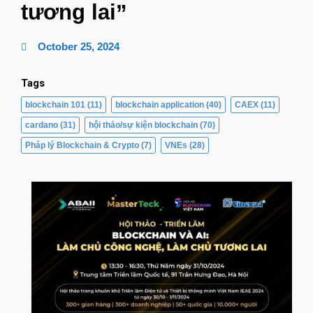
tương lai”
October 25, 2024
Tags
blockchain 101
(11)
blockchain application
(40)
CAEX
(11)
cardano
(31)
hội thảo/sự kiện blockchain
(70)
Pháp lý Blockchain & Crypto
(7)
VNEs
(28)