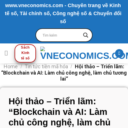
Skip
www.vneconomics.com - Chuyên trang về Kinh
to
tế số, Tài chính số, Công nghệ số & Chuyển đổi
content
số
Sách
Kinh
tế số
Home
Tin tức tiền mã hóa
Hội thảo – Triển lãm:
/
/
“Blockchain và AI: Làm chủ công nghệ, làm chủ tương
lai”
Hội thảo – Triển lãm:
“Blockchain và AI: Làm
chủ công nghệ, làm chủ