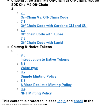
Chương 7: So Sánh Mã On-Chain và Off-Chain; Một Số
SDK Cho Mã Off-Chain
4
7.0
On-Chain Vs. Off-Chain Code
7.1
Off Chain Code with Cardano CLI and GUI
7.2
Off chain Code with Kuber
7.3
Off Chain Code with Lucid
Chương 8: Native Tokens
5
8.0
Introduction to Native Tokens
8.1
Value type
8.2
Simple Minting Policy
8.3
A More Realistic Minting Policy
8.4
NFT Minting Policy
This content is protected, please
login
and
enroll
in the