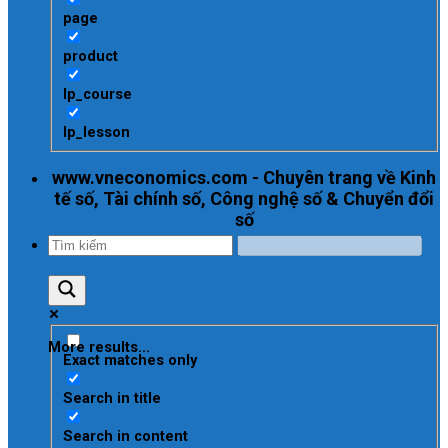
page
product
lp_course
lp_lesson
www.vneconomics.com - Chuyên trang về Kinh
tế số, Tài chính số, Công nghệ số & Chuyển đổi
số
More results...
Exact matches only
Search in title
Search in content