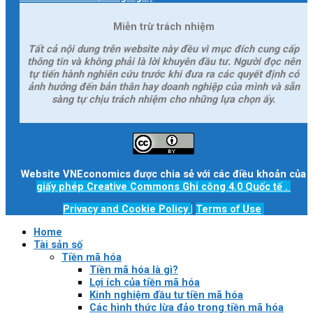
Miễn trừ trách nhiệm
Tất cả nội dung trên website này đều vì mục đích cung cấp
thông tin và không phải là lời khuyên đầu tư. Người đọc nên
tự tiến hành nghiên cứu trước khi đưa ra các quyết định có
ảnh hưởng đến bản thân hay doanh nghiệp của mình và sẵn
sàng tự chịu trách nhiệm cho những lựa chọn ấy.
Website VNEconomics được chia sẻ với các điều khoản của
giấy phép Creative Commons Ghi công 4.0 Quốc tế
.
Privacy and Cookie Policy
|
Terms of Use
Home
Tài sản số
Tiền mã hóa
Tiền mã hóa là gì?
Lợi ích của tiền mã hóa
Kinh nghiệm đầu tư tiền mã hóa
Các hình thức lừa đảo trong tiền mã hóa