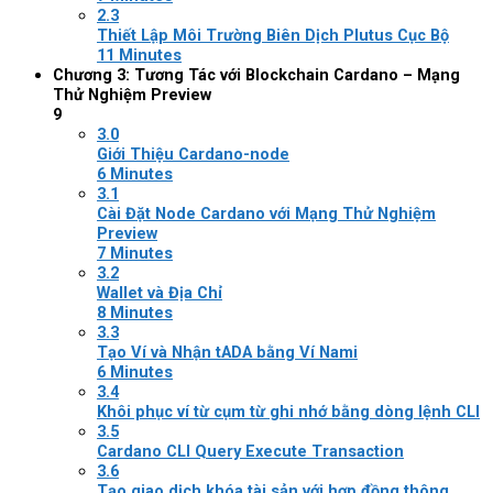
2.3
Thiết Lập Môi Trường Biên Dịch Plutus Cục Bộ
11 Minutes
Chương 3: Tương Tác với Blockchain Cardano – Mạng
Thử Nghiệm Preview
9
3.0
Giới Thiệu Cardano-node
6 Minutes
3.1
Cài Đặt Node Cardano với Mạng Thử Nghiệm
Preview
7 Minutes
3.2
Wallet và Địa Chỉ
8 Minutes
3.3
Tạo Ví và Nhận tADA bằng Ví Nami
6 Minutes
3.4
Khôi phục ví từ cụm từ ghi nhớ bằng dòng lệnh CLI
3.5
Cardano CLI Query Execute Transaction
3.6
Tạo giao dịch khóa tài sản với hợp đồng thông