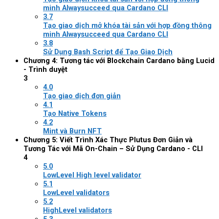
minh Alwaysucceed qua Cardano CLI
3.7
Tạo giao dịch mở khóa tài sản với hợp đồng thông
minh Alwaysucceed qua Cardano CLI
3.8
Sử Dụng Bash Script để Tạo Giao Dịch
Chương 4: Tương tác với Blockchain Cardano bằng Lucid
- Trình duyệt
3
4.0
Tạo giao dịch đơn giản
4.1
Tạo Native Tokens
4.2
Mint và Burn NFT
Chương 5: Viết Trình Xác Thực Plutus Đơn Giản và
Tương Tác với Mã On-Chain – Sử Dụng Cardano - CLI
4
5.0
LowLevel High level validator
5.1
LowLevel validators
5.2
HighLevel validators