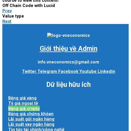
course to view this content!
Off Chain Code with Lucid
Prev
Value type
Next
Giới thiệu về Admin
info.vneconomics@gmail.com
Twitter
Telegram
Facebook
Youtube
Linkedin
Dữ liệu hữu ích
Bảng giá vàng
Tỷ giá ngoại tệ
Bảng giá crypto
Bảng giá chứng khóan
Lãi suất gửi ngân hàng
Lãi suất vay ngân hàng
Tin tức tài chính/công nghệ