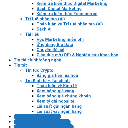
Kiểm tra kiến thức Digital Marketing
Sách Digital Marketing
Kiểm tra kiến thức Ecommerce
Trí tuệ nhân tạo (AI)
Thảo luận về Trí tuệ nhân tạo (AI)
Sách AI
Tài liệu
Học Marketing miễn phí
Ứng dụng Big Data
Chuyển đổi số
Giáo dục mở (OE) & Nghiên cứu khoa học
Tin tài chính/công nghệ
Tin tức
Tin tức Crypto
Bảng giá tiền mã hóa
Tin Kinh tế – Tài chính
Thảo luận về Kinh tế
Xem bảng giá vàng
Xem bảng giá chứng khoán
Xem tỷ giá ngoại tệ
Lãi suất gửi ngân hàng
Lãi suất vay ngân hàng
Tin tài chính/công nghệ
Pháp lý VN về tài sản mã hóa
Bài kiểm tra Blockchain/crypto