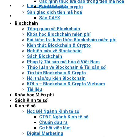
Các hình thức lừa đảo trong tiền mã hóa
Liên hệ quảng cáo
Xem bảng giá crypto
Sàn giao dịch tiền mã hoá
Sàn CAEX
Blockchain
Tổng quan về Blockchain
Khóa học Blockchain miễn phí
Bài kiểm tra kiến thức Blockchain miễn phí
Kiến thức Blockchain & Crypto
Nghiên cứu về Blockchain
Sách Blockchain
Pháp lý Tài sản mã hóa ở Việt Nam
Thảo luận về Blockchain & Tài sản số
Tin tức Blockchain & Crypto
Hội thảo/sự kiện Blockchain
KOLs – Blockchain & Crypto Vietnam
Tài liệu
Khóa học Miễn phí
Sách Kinh tế số
Kinh tế số
Học ĐH Ngành Kinh tế số
CTĐT Ngành Kinh tế số
Chuẩn đầu ra
Cơ hội việc làm
Digital Marketing