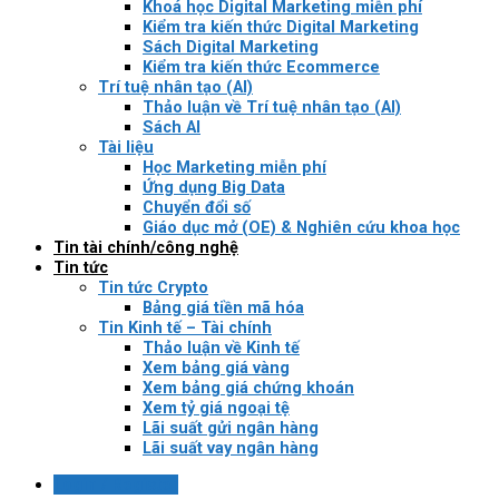
Khoá học Digital Marketing miễn phí
Kiểm tra kiến thức Digital Marketing
Sách Digital Marketing
Kiểm tra kiến thức Ecommerce
Trí tuệ nhân tạo (AI)
Thảo luận về Trí tuệ nhân tạo (AI)
Sách AI
Tài liệu
Học Marketing miễn phí
Ứng dụng Big Data
Chuyển đổi số
Giáo dục mở (OE) & Nghiên cứu khoa học
Tin tài chính/công nghệ
Tin tức
Tin tức Crypto
Bảng giá tiền mã hóa
Tin Kinh tế – Tài chính
Thảo luận về Kinh tế
Xem bảng giá vàng
Xem bảng giá chứng khoán
Xem tỷ giá ngoại tệ
Lãi suất gửi ngân hàng
Lãi suất vay ngân hàng
Login / Register