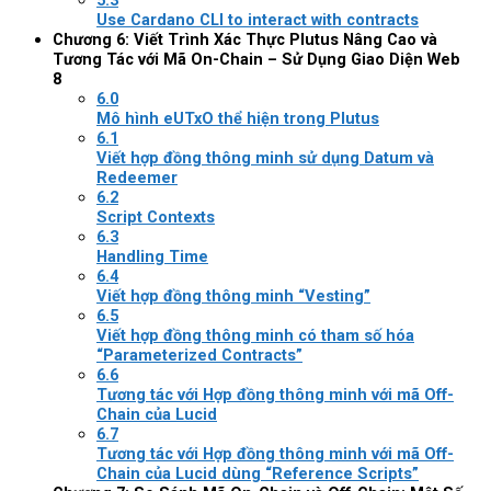
5.3
Use Cardano CLI to interact with contracts
Chương 6: Viết Trình Xác Thực Plutus Nâng Cao và
Tương Tác với Mã On-Chain – Sử Dụng Giao Diện Web
8
6.0
Mô hình eUTxO thể hiện trong Plutus
6.1
Viết hợp đồng thông minh sử dụng Datum và
Redeemer
6.2
Script Contexts
6.3
Handling Time
6.4
Viết hợp đồng thông minh “Vesting”
6.5
Viết hợp đồng thông minh có tham số hóa
“Parameterized Contracts”
6.6
Tương tác với Hợp đồng thông minh với mã Off-
Chain của Lucid
6.7
Tương tác với Hợp đồng thông minh với mã Off-
Chain của Lucid dùng “Reference Scripts”