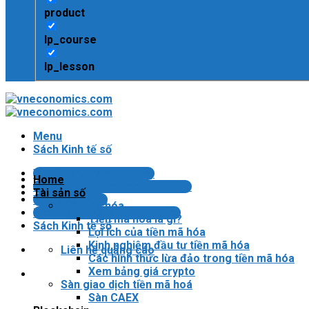
product
lp_course
lp_lesson
Menu
Sách Kinh tế số
Tin tài chính/công nghệ
Home
Bài kiểm tra Blockchain/crypto
Tài sản số
Tin tức Crypto
Tiền mã hóa
Pháp lý VN về tài sản mã hóa
Tiền mã hóa là gì?
Sách Kinh tế số
Lợi ích của tiền mã hóa
Kinh nghiệm đầu tư tiền mã hóa
Liên hệ quảng cáo
Các hình thức lừa đảo trong tiền mã hóa
Xem bảng giá crypto
Sàn giao dịch tiền mã hoá
Sàn CAEX