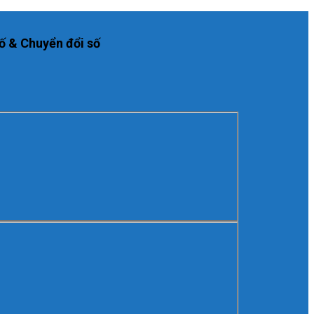
ố & Chuyển đổi số