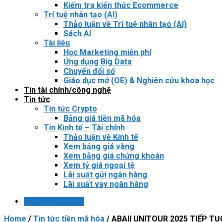
Kiểm tra kiến thức Ecommerce
Trí tuệ nhân tạo (AI)
Thảo luận về Trí tuệ nhân tạo (AI)
Sách AI
Tài liệu
Học Marketing miễn phí
Ứng dụng Big Data
Chuyển đổi số
Giáo dục mở (OE) & Nghiên cứu khoa học
Tin tài chính/công nghệ
Tin tức
Tin tức Crypto
Bảng giá tiền mã hóa
Tin Kinh tế – Tài chính
Thảo luận về Kinh tế
Xem bảng giá vàng
Xem bảng giá chứng khoán
Xem tỷ giá ngoại tệ
Lãi suất gửi ngân hàng
Lãi suất vay ngân hàng
Login / Register
Home
/
Tin tức tiền mã hóa
/
ABAII UNITOUR 2025 TIẾP TỤC 