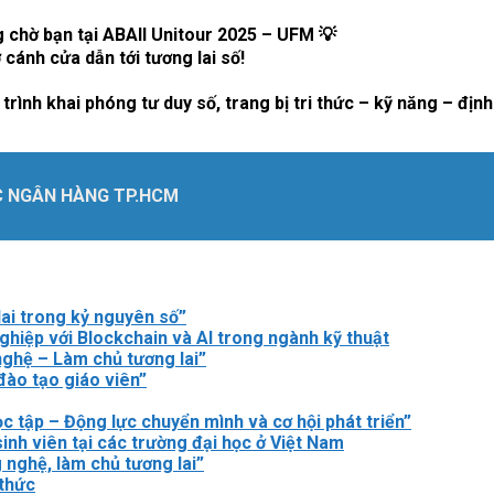
g chờ bạn tại ABAII Unitour 2025 – UFM 💡
cánh cửa dẫn tới tương lai số!
 trình khai phóng tư duy số, trang bị tri thức – kỹ năng – đ
C NGÂN HÀNG TP.HCM
lai trong kỷ nguyên số”
nghiệp với Blockchain và AI trong ngành kỹ thuật
nghệ – Làm chủ tương lai”
đào tạo giáo viên”
c tập – Động lực chuyển mình và cơ hội phát triển”
inh viên tại các trường đại học ở Việt Nam
g nghệ, làm chủ tương lai”
 thức