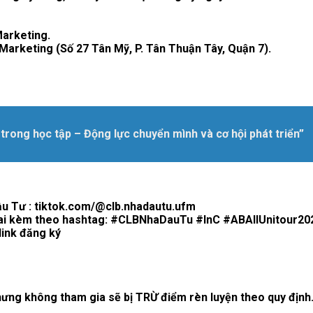
Marketing.
 Marketing (Số 27 Tân Mỹ, P. Tân Thuận Tây, Quận 7).
trong học tập – Động lực chuyển mình và cơ hội phát triển”
ầu Tư : tiktok.com/@clb.nhadautu.ufm
 khai kèm theo hashtag: #CLBNhaDauTu #InC #ABAIIUnitour20
link đăng ký
hưng không tham gia sẽ bị TRỪ điểm rèn luyện theo quy định