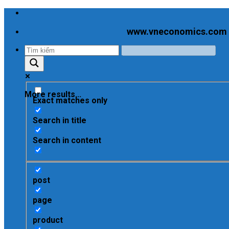
Skip
to
www.vneconomics.com - C
content
More results...
Exact matches only
Search in title
Search in content
post
page
product