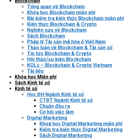
Blockchain
Tổng quan về Blockchain
Khóa học Blockchain miễn phí
Bài kiểm tra kiến thức Blockchain miễn phí
Kiến thức Blockchain & Crypto
Nghiên cứu về Blockchain
Sách Blockchain
Pháp lý Tài sản mã hóa ở Việt Nam
Thảo luận về Blockchain & Tài sản số
Tin tức Blockchain & Crypto
Hội thảo/sự kiện Blockchain
KOLs – Blockchain & Crypto Vietnam
Tài liệu
Khóa học Miễn phí
Sách Kinh tế số
Kinh tế số
Học ĐH Ngành Kinh tế số
CTĐT Ngành Kinh tế số
Chuẩn đầu ra
Cơ hội việc làm
Digital Marketing
Khoá học Digital Marketing miễn phí
Kiểm tra kiến thức Digital Marketing
Sách Digital Marketing