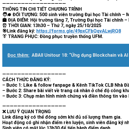
—————————————————
THÔNG TIN CHI TIẾT CHƯƠNG TRÌNH
🧑‍🎓 ĐỐI TƯỢNG: 500 sinh viên trường Đại học Tài chính – 
🏫 ĐỊA ĐIỂM: Hội trường tầng 7, Trường Đại học Tài chính –
⏰ THỜI GIAN: 13h30 – Thứ 7, ngày 25/10/2025
🎯Link đăng ký:
https://forms.gle/49pxCFbQqvALwjRQ8
👔 TRANG PHỤC: Đồng phục truyền thống UFM.
Đọc thêm:
ABAII Unitour 18: “Ứng dụng Blockchain và AI 
—————————————————
CÁCH THỨC ĐĂNG KÝ:
– Bước 1: Like & follow fanpage & Kênh TikTok CLB Nhà Đ
– Bước 2: Share bài viết về trang cá nhân ở chế độ công
– Bước 3: Chụp màn hình minh chứng và điền thông tin vào 
—————————————————
❌ LƯU Ý QUAN TRỌNG
Link đăng ký có thể đóng sớm khi đủ số lượng tham gia.
Hoạt động có ghi nhận điểm rèn luyện, sinh viên đăng ký n
Sinh viên có mặt lúc 13h30 để tiến hành điểm danh.