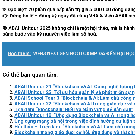
✨ Đặc biệt: 20 phần quà hấp dẫn trị giá 5.000.000 đồng đan
👉 Đừng bỏ lỡ – đăng ký ngay để cùng VBA & Viện ABAII mở 
🎯 ABAII Unitour 2025 không chỉ là một hội thảo, mà là hành
sàng bước vào kỷ nguyên việc làm số hoá.
Đọc thêm:
WEB3 NEXTGEN BOOTCAMP ĐÃ ĐẾN ĐẠI HỌ
Có thể bạn quan tâm:
ABAII Unitour 24 “Blockchain và AI: Công nghệ tương 
ABAII Unitour 25: Tối ưu hóa quản lý và phát triển sự 
ABAII School Tour 3 “Blockchain & AI: Làm chủ công 
ABAII Unitour 22 “Blockchain và AI trong giáo dục và 
Tọa đàm “Blockchain: Hiểu và Nắm vững để dẫn đầu”
ABAII Unitour 18: “Ứng dụng Blockchain và AI trong họ
Ứng dụng mạng xã hội trong việc định hướng dư luận s
Hội thảo – Triển lãm: “Blockchain và AI: Làm chủ côn
Blockchain trong giáo dục: cơ hội, ứng dụng và thách