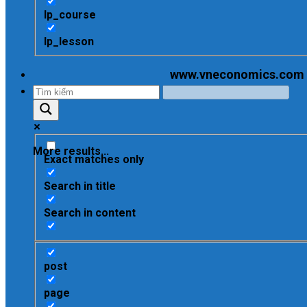
lp_course
lp_lesson
www.vneconomics.com - C
More results...
Exact matches only
Search in title
Search in content
post
page