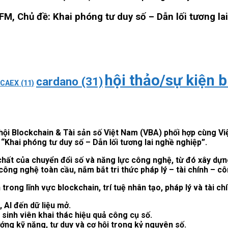
 Chủ đề: Khai phóng tư duy số – Dẫn lối tương la
hội thảo/sự kiện 
cardano
(31)
CAEX
(11)
hội Blockchain & Tài sản số Việt Nam (VBA) phối hợp cùng Vi
“Khai phóng tư duy số – Dẫn lối tương lai nghề nghiệp”.
 chất của chuyển đổi số và năng lực công nghệ, từ đó xây dự
 công nghệ toàn cầu, nắm bắt tri thức pháp lý – tài chính – c
trong lĩnh vực blockchain, trí tuệ nhân tạo, pháp lý và tài 
 AI đến dữ liệu mở.
 sinh viên khai thác hiệu quả công cụ số.
ớng kỹ năng, tư duy và cơ hội trong kỷ nguyên số.