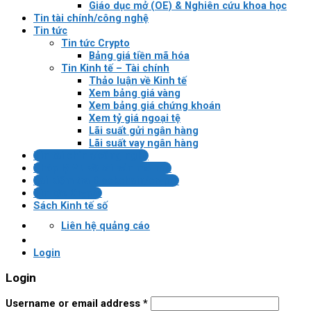
Giáo dục mở (OE) & Nghiên cứu khoa học
Tin tài chính/công nghệ
Tin tức
Tin tức Crypto
Bảng giá tiền mã hóa
Tin Kinh tế – Tài chính
Thảo luận về Kinh tế
Xem bảng giá vàng
Xem bảng giá chứng khoán
Xem tỷ giá ngoại tệ
Lãi suất gửi ngân hàng
Lãi suất vay ngân hàng
Tin tài chính/công nghệ
Pháp lý VN về tài sản mã hóa
Bài kiểm tra Blockchain/crypto
Tin tức Crypto
Sách Kinh tế số
Liên hệ quảng cáo
Login
Login
Username or email address
*