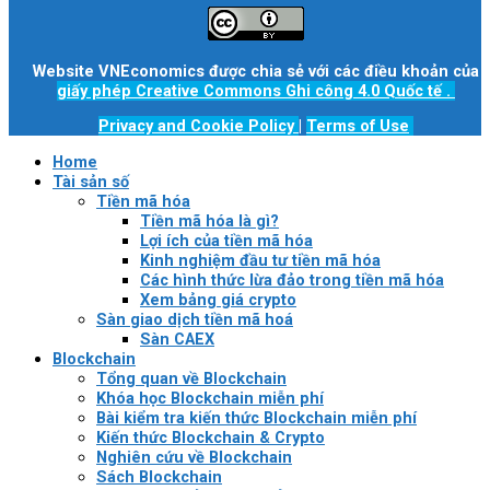
Website VNEconomics được chia sẻ với các điều khoản của
giấy phép Creative Commons Ghi công 4.0 Quốc tế
.
Privacy and Cookie Policy
|
Terms of Use
Home
Tài sản số
Tiền mã hóa
Tiền mã hóa là gì?
Lợi ích của tiền mã hóa
Kinh nghiệm đầu tư tiền mã hóa
Các hình thức lừa đảo trong tiền mã hóa
Xem bảng giá crypto
Sàn giao dịch tiền mã hoá
Sàn CAEX
Blockchain
Tổng quan về Blockchain
Khóa học Blockchain miễn phí
Bài kiểm tra kiến thức Blockchain miễn phí
Kiến thức Blockchain & Crypto
Nghiên cứu về Blockchain
Sách Blockchain