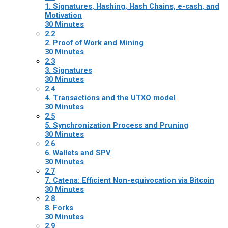
1. Signatures, Hashing, Hash Chains, e-cash, and
Motivation
30 Minutes
2.2
2. Proof of Work and Mining
30 Minutes
2.3
3. Signatures
30 Minutes
2.4
4. Transactions and the UTXO model
30 Minutes
2.5
5. Synchronization Process and Pruning
30 Minutes
2.6
6. Wallets and SPV
30 Minutes
2.7
7. Catena: Efficient Non-equivocation via Bitcoin
30 Minutes
2.8
8. Forks
30 Minutes
2.9