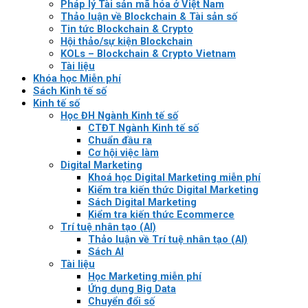
Pháp lý Tài sản mã hóa ở Việt Nam
Thảo luận về Blockchain & Tài sản số
Tin tức Blockchain & Crypto
Hội thảo/sự kiện Blockchain
KOLs – Blockchain & Crypto Vietnam
Tài liệu
Khóa học Miễn phí
Sách Kinh tế số
Kinh tế số
Học ĐH Ngành Kinh tế số
CTĐT Ngành Kinh tế số
Chuẩn đầu ra
Cơ hội việc làm
Digital Marketing
Khoá học Digital Marketing miễn phí
Kiểm tra kiến thức Digital Marketing
Sách Digital Marketing
Kiểm tra kiến thức Ecommerce
Trí tuệ nhân tạo (AI)
Thảo luận về Trí tuệ nhân tạo (AI)
Sách AI
Tài liệu
Học Marketing miễn phí
Ứng dụng Big Data
Chuyển đổi số