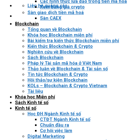
Các hình thức lừa đảo trong tiền mã hóa
Liên hệ quảng cáo
Xem bảng giá crypto
Sàn giao dịch tiền mã hoá
Sàn CAEX
Blockchain
Tổng quan về Blockchain
Khóa học Blockchain miễn phí
Bài kiểm tra kiến thức Blockchain miễn phí
Kiến thức Blockchain & Crypto
Nghiên cứu về Blockchain
Sách Blockchain
Pháp lý Tài sản mã hóa ở Việt Nam
Thảo luận về Blockchain & Tài sản số
Tin tức Blockchain & Crypto
Hội thảo/sự kiện Blockchain
KOLs – Blockchain & Crypto Vietnam
Tài liệu
Khóa học Miễn phí
Sách Kinh tế số
Kinh tế số
Học ĐH Ngành Kinh tế số
CTĐT Ngành Kinh tế số
Chuẩn đầu ra
Cơ hội việc làm
Digital Marketing