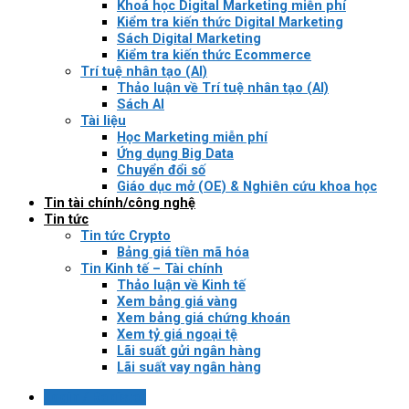
Khoá học Digital Marketing miễn phí
Kiểm tra kiến thức Digital Marketing
Sách Digital Marketing
Kiểm tra kiến thức Ecommerce
Trí tuệ nhân tạo (AI)
Thảo luận về Trí tuệ nhân tạo (AI)
Sách AI
Tài liệu
Học Marketing miễn phí
Ứng dụng Big Data
Chuyển đổi số
Giáo dục mở (OE) & Nghiên cứu khoa học
Tin tài chính/công nghệ
Tin tức
Tin tức Crypto
Bảng giá tiền mã hóa
Tin Kinh tế – Tài chính
Thảo luận về Kinh tế
Xem bảng giá vàng
Xem bảng giá chứng khoán
Xem tỷ giá ngoại tệ
Lãi suất gửi ngân hàng
Lãi suất vay ngân hàng
Login / Register