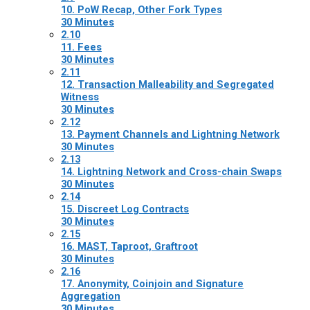
10. PoW Recap, Other Fork Types
30 Minutes
2.10
11. Fees
30 Minutes
2.11
12. Transaction Malleability and Segregated
Witness
30 Minutes
2.12
13. Payment Channels and Lightning Network
30 Minutes
2.13
14. Lightning Network and Cross-chain Swaps
30 Minutes
2.14
15. Discreet Log Contracts
30 Minutes
2.15
16. MAST, Taproot, Graftroot
30 Minutes
2.16
17. Anonymity, Coinjoin and Signature
Aggregation
30 Minutes