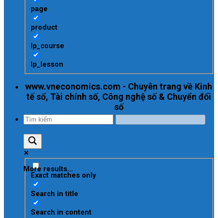
page
product
lp_course
lp_lesson
www.vneconomics.com - Chuyên trang về Kinh
tế số, Tài chính số, Công nghệ số & Chuyển đổi
số
More results...
Exact matches only
Search in title
Search in content