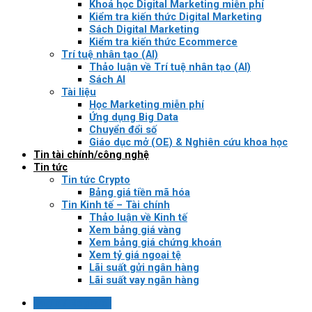
Khoá học Digital Marketing miễn phí
Kiểm tra kiến thức Digital Marketing
Sách Digital Marketing
Kiểm tra kiến thức Ecommerce
Trí tuệ nhân tạo (AI)
Thảo luận về Trí tuệ nhân tạo (AI)
Sách AI
Tài liệu
Học Marketing miễn phí
Ứng dụng Big Data
Chuyển đổi số
Giáo dục mở (OE) & Nghiên cứu khoa học
Tin tài chính/công nghệ
Tin tức
Tin tức Crypto
Bảng giá tiền mã hóa
Tin Kinh tế – Tài chính
Thảo luận về Kinh tế
Xem bảng giá vàng
Xem bảng giá chứng khoán
Xem tỷ giá ngoại tệ
Lãi suất gửi ngân hàng
Lãi suất vay ngân hàng
Login / Register