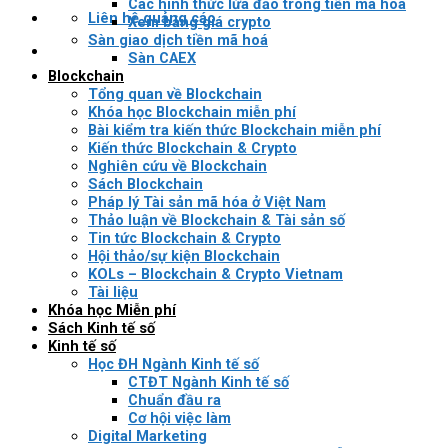
Các hình thức lừa đảo trong tiền mã hóa
Liên hệ quảng cáo
Xem bảng giá crypto
Sàn giao dịch tiền mã hoá
Sàn CAEX
Blockchain
Tổng quan về Blockchain
Khóa học Blockchain miễn phí
Bài kiểm tra kiến thức Blockchain miễn phí
Kiến thức Blockchain & Crypto
Nghiên cứu về Blockchain
Sách Blockchain
Pháp lý Tài sản mã hóa ở Việt Nam
Thảo luận về Blockchain & Tài sản số
Tin tức Blockchain & Crypto
Hội thảo/sự kiện Blockchain
KOLs – Blockchain & Crypto Vietnam
Tài liệu
Khóa học Miễn phí
Sách Kinh tế số
Kinh tế số
Học ĐH Ngành Kinh tế số
CTĐT Ngành Kinh tế số
Chuẩn đầu ra
Cơ hội việc làm
Digital Marketing