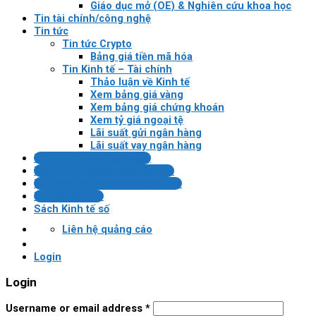
Giáo dục mở (OE) & Nghiên cứu khoa học
Tin tài chính/công nghệ
Tin tức
Tin tức Crypto
Bảng giá tiền mã hóa
Tin Kinh tế – Tài chính
Thảo luận về Kinh tế
Xem bảng giá vàng
Xem bảng giá chứng khoán
Xem tỷ giá ngoại tệ
Lãi suất gửi ngân hàng
Lãi suất vay ngân hàng
Tin tài chính/công nghệ
Pháp lý VN về tài sản mã hóa
Bài kiểm tra Blockchain/crypto
Tin tức Crypto
Sách Kinh tế số
Liên hệ quảng cáo
Login
Login
Username or email address
*