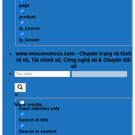
page
product
lp_course
lp_lesson
www.vneconomics.com - Chuyên trang về Kinh
tế số, Tài chính số, Công nghệ số & Chuyển đổi
số
More results...
Exact matches only
Search in title
Search in content