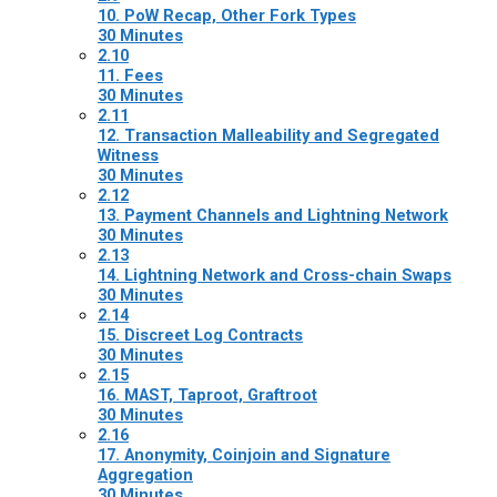
10. PoW Recap, Other Fork Types
30 Minutes
2.10
11. Fees
30 Minutes
2.11
12. Transaction Malleability and Segregated
Witness
30 Minutes
2.12
13. Payment Channels and Lightning Network
30 Minutes
2.13
14. Lightning Network and Cross-chain Swaps
30 Minutes
2.14
15. Discreet Log Contracts
30 Minutes
2.15
16. MAST, Taproot, Graftroot
30 Minutes
2.16
17. Anonymity, Coinjoin and Signature
Aggregation
30 Minutes