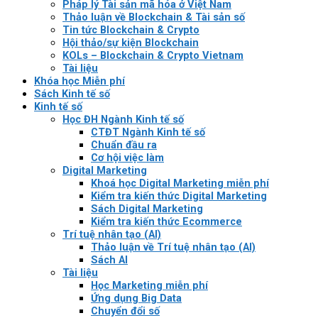
Pháp lý Tài sản mã hóa ở Việt Nam
Thảo luận về Blockchain & Tài sản số
Tin tức Blockchain & Crypto
Hội thảo/sự kiện Blockchain
KOLs – Blockchain & Crypto Vietnam
Tài liệu
Khóa học Miễn phí
Sách Kinh tế số
Kinh tế số
Học ĐH Ngành Kinh tế số
CTĐT Ngành Kinh tế số
Chuẩn đầu ra
Cơ hội việc làm
Digital Marketing
Khoá học Digital Marketing miễn phí
Kiểm tra kiến thức Digital Marketing
Sách Digital Marketing
Kiểm tra kiến thức Ecommerce
Trí tuệ nhân tạo (AI)
Thảo luận về Trí tuệ nhân tạo (AI)
Sách AI
Tài liệu
Học Marketing miễn phí
Ứng dụng Big Data
Chuyển đổi số