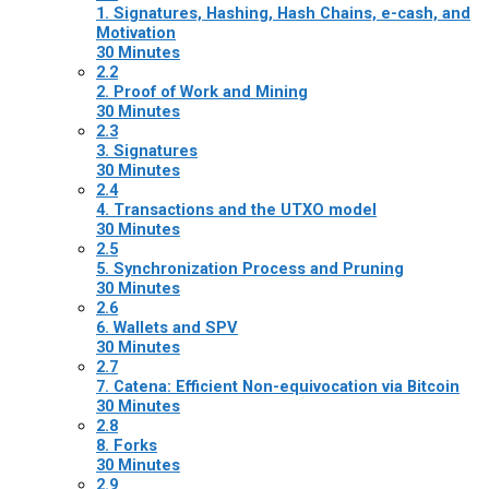
1. Signatures, Hashing, Hash Chains, e-cash, and
Motivation
30 Minutes
2.2
2. Proof of Work and Mining
30 Minutes
2.3
3. Signatures
30 Minutes
2.4
4. Transactions and the UTXO model
30 Minutes
2.5
5. Synchronization Process and Pruning
30 Minutes
2.6
6. Wallets and SPV
30 Minutes
2.7
7. Catena: Efficient Non-equivocation via Bitcoin
30 Minutes
2.8
8. Forks
30 Minutes
2.9