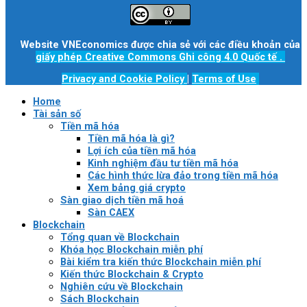
Website VNEconomics được chia sẻ với các điều khoản của
giấy phép Creative Commons Ghi công 4.0 Quốc tế
.
Privacy and Cookie Policy
|
Terms of Use
Home
Tài sản số
Tiền mã hóa
Tiền mã hóa là gì?
Lợi ích của tiền mã hóa
Kinh nghiệm đầu tư tiền mã hóa
Các hình thức lừa đảo trong tiền mã hóa
Xem bảng giá crypto
Sàn giao dịch tiền mã hoá
Sàn CAEX
Blockchain
Tổng quan về Blockchain
Khóa học Blockchain miễn phí
Bài kiểm tra kiến thức Blockchain miễn phí
Kiến thức Blockchain & Crypto
Nghiên cứu về Blockchain
Sách Blockchain