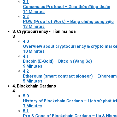
3.1
Consensus Protocol – Giao thức đồng thuận
14 Minutes
3.2
POW (Proof of Work) – Bằng chứng công việc
13 Minutes
3. Cryptocurrency - Tiền mã hóa
3
4.0
Overview about cryptocurrency & crypto market
10 Minutes
4.1
Bitcoin (E-Gold) – Bitcoin (Vàng Số)
9 Minutes
4.2
Ethereum (smart contract pioneer) – Ethereum 
5 Minutes
4. Blockchain Cardano
4
5.0
History of Blockchain Cardano – Lịch sử phát t
7 Minutes
5.1
Pro & Cons of Blockchain Cardano – Ưu & Nhượ