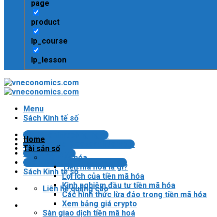
page
product
lp_course
lp_lesson
Menu
Sách Kinh tế số
Tin tài chính/công nghệ
Home
Bài kiểm tra Blockchain/crypto
Tài sản số
Tin tức Crypto
Tiền mã hóa
Pháp lý VN về tài sản mã hóa
Tiền mã hóa là gì?
Sách Kinh tế số
Lợi ích của tiền mã hóa
Kinh nghiệm đầu tư tiền mã hóa
Liên hệ quảng cáo
Các hình thức lừa đảo trong tiền mã hóa
Xem bảng giá crypto
Sàn giao dịch tiền mã hoá