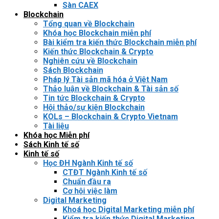
Sàn CAEX
Blockchain
Tổng quan về Blockchain
Khóa học Blockchain miễn phí
Bài kiểm tra kiến thức Blockchain miễn phí
Kiến thức Blockchain & Crypto
Nghiên cứu về Blockchain
Sách Blockchain
Pháp lý Tài sản mã hóa ở Việt Nam
Thảo luận về Blockchain & Tài sản số
Tin tức Blockchain & Crypto
Hội thảo/sự kiện Blockchain
KOLs – Blockchain & Crypto Vietnam
Tài liệu
Khóa học Miễn phí
Sách Kinh tế số
Kinh tế số
Học ĐH Ngành Kinh tế số
CTĐT Ngành Kinh tế số
Chuẩn đầu ra
Cơ hội việc làm
Digital Marketing
Khoá học Digital Marketing miễn phí
Kiểm tra kiến thức Digital Marketing