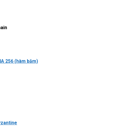
hain
HA 256 (hàm băm)
yzantine