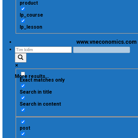
product
lp_course
lp_lesson
www.vneconomics.com - C
More results...
Exact matches only
Search in title
Search in content
post