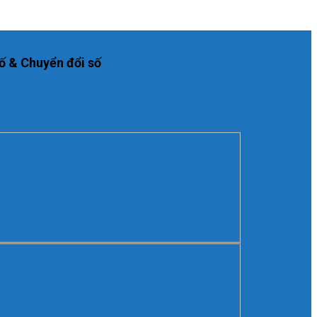
ố & Chuyển đổi số