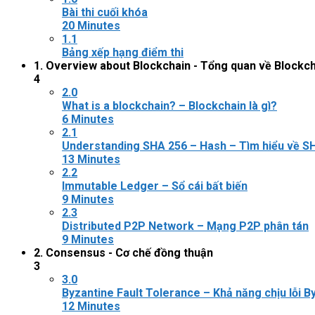
Bài thi cuối khóa
20 Minutes
1.1
Bảng xếp hạng điểm thi
1. Overview about Blockchain - Tổng quan về Blockc
4
2.0
What is a blockchain? – Blockchain là gì?
6 Minutes
2.1
Understanding SHA 256 – Hash – Tìm hiểu về S
13 Minutes
2.2
Immutable Ledger – Sổ cái bất biến
9 Minutes
2.3
Distributed P2P Network – Mạng P2P phân tán
9 Minutes
2. Consensus - Cơ chế đồng thuận
3
3.0
Byzantine Fault Tolerance – Khả năng chịu lỗi B
12 Minutes