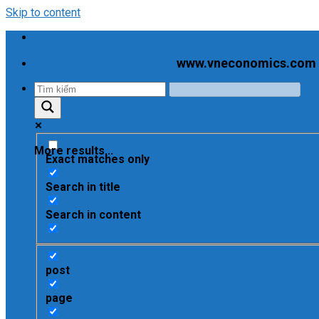
Skip to content
www.vneconomics.com - C
More results...
Exact matches only
Search in title
Search in content
post
page