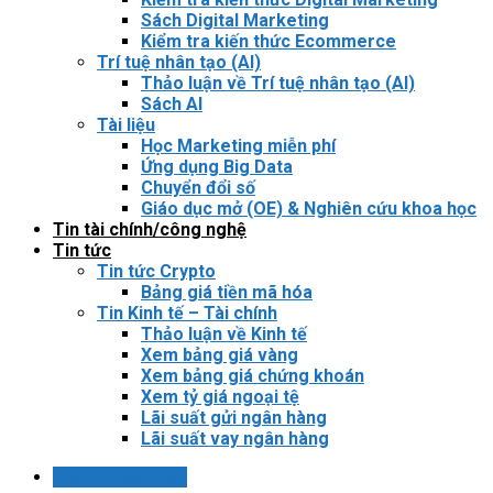
Sách Digital Marketing
Kiểm tra kiến thức Ecommerce
Trí tuệ nhân tạo (AI)
Thảo luận về Trí tuệ nhân tạo (AI)
Sách AI
Tài liệu
Học Marketing miễn phí
Ứng dụng Big Data
Chuyển đổi số
Giáo dục mở (OE) & Nghiên cứu khoa học
Tin tài chính/công nghệ
Tin tức
Tin tức Crypto
Bảng giá tiền mã hóa
Tin Kinh tế – Tài chính
Thảo luận về Kinh tế
Xem bảng giá vàng
Xem bảng giá chứng khoán
Xem tỷ giá ngoại tệ
Lãi suất gửi ngân hàng
Lãi suất vay ngân hàng
Login / Register