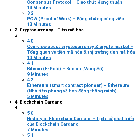
Consensus Protocol – Giao thức đồng thuận
14 Minutes
3.2
POW (Proof of Work) – Bằng chứng công việc
13 Minutes
3. Cryptocurrency - Tiền mã hóa
3
4.0
Overview about cryptocurrency & crypto market –
Tổng quan về tiền mã hóa & thị trường tiền mã hóa
10 Minutes
4.1
Bitcoin (E-Gold) – Bitcoin (Vàng Số)
9 Minutes
4.2
Ethereum (smart contract pioneer) – Ethereum
(Nhà tiên phong về hợp đồng thông minh)
5 Minutes
4. Blockchain Cardano
4
5.0
History of Blockchain Cardano – Lịch sử phát triển
của Blockchain Cardano
7 Minutes
5.1