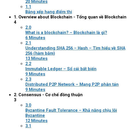
20 Minutes
1.1
Bảng xếp hạng điểm thi
1. Overview about Blockchain - Tổng quan về Blockchain
4
2.0
What is a blockchain? – Blockchain là gì?
6 Minutes
2.1
Understanding SHA 256 – Hash – Tìm hiểu về SHA
256 (hàm băm)
13 Minutes
2.2
Immutable Ledger – Sổ cái bất biến
9 Minutes
2.3
Distributed P2P Network – Mạng P2P phân tán
9 Minutes
2. Consensus - Cơ chế đồng thuận
3
3.0
Byzantine Fault Tolerance – Khả năng chịu lỗi
Byzantine
12 Minutes
3.1