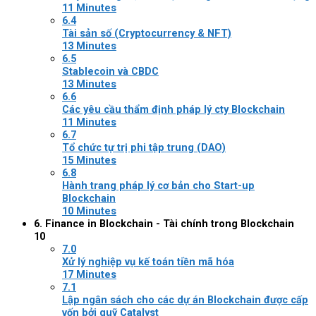
11 Minutes
6.4
Tài sản số (Cryptocurrency & NFT)
13 Minutes
6.5
Stablecoin và CBDC
13 Minutes
6.6
Các yêu cầu thẩm định pháp lý cty Blockchain
11 Minutes
6.7
Tổ chức tự trị phi tập trung (DAO)
15 Minutes
6.8
Hành trang pháp lý cơ bản cho Start-up
Blockchain
10 Minutes
6. Finance in Blockchain - Tài chính trong Blockchain
10
7.0
Xử lý nghiệp vụ kế toán tiền mã hóa
17 Minutes
7.1
Lập ngân sách cho các dự án Blockchain được cấp
vốn bởi quỹ Catalyst