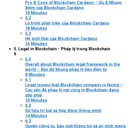
Pro & Cons of Blockchain Cardano – Ưu & Nhược
điểm của Blockchain Cardano
10 Minutes
5.2
Lộ trình phát triển của Blockchain Cardano
18 Minutes
5.3
Hệ sinh thái của Blockchain Cardano
16 Minutes
5. Legal in Blockchain - Pháp lý trong Blockchain
9
6.0
Overall about Blockchain legal framework in the
world – Bản đồ khung pháp lý tiền điện tử
8 Minutes
6.1
Legal issues that Blockchain company is facing –
Các vấn đề pháp lý mà công ty Blockchain đang
gặp phải
10 Minutes
6.2
Sở hữu trí tuệ và Hợp đồng thông minh
14 Minutes
6.3
Quyền riêng tư, bảo mật thông tin và an ninh mạng