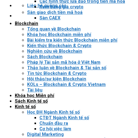
Các hình thức lừa đảo trong tiền mã hóa
Liên hệ quảng cáo
Xem bảng giá crypto
Sàn giao dịch tiền mã hoá
Sàn CAEX
Blockchain
Tổng quan về Blockchain
Khóa học Blockchain miễn phí
Bài kiểm tra kiến thức Blockchain miễn phí
Kiến thức Blockchain & Crypto
Nghiên cứu về Blockchain
Sách Blockchain
Pháp lý Tài sản mã hóa ở Việt Nam
Thảo luận về Blockchain & Tài sản số
Tin tức Blockchain & Crypto
Hội thảo/sự kiện Blockchain
KOLs – Blockchain & Crypto Vietnam
Tài liệu
Khóa học Miễn phí
Sách Kinh tế số
Kinh tế số
Học ĐH Ngành Kinh tế số
CTĐT Ngành Kinh tế số
Chuẩn đầu ra
Cơ hội việc làm
Digital Marketing