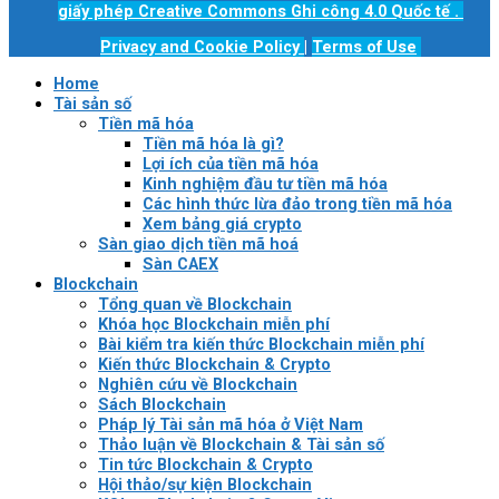
giấy phép Creative Commons Ghi công 4.0 Quốc tế
.
Privacy and Cookie Policy
|
Terms of Use
Home
Tài sản số
Tiền mã hóa
Tiền mã hóa là gì?
Lợi ích của tiền mã hóa
Kinh nghiệm đầu tư tiền mã hóa
Các hình thức lừa đảo trong tiền mã hóa
Xem bảng giá crypto
Sàn giao dịch tiền mã hoá
Sàn CAEX
Blockchain
Tổng quan về Blockchain
Khóa học Blockchain miễn phí
Bài kiểm tra kiến thức Blockchain miễn phí
Kiến thức Blockchain & Crypto
Nghiên cứu về Blockchain
Sách Blockchain
Pháp lý Tài sản mã hóa ở Việt Nam
Thảo luận về Blockchain & Tài sản số
Tin tức Blockchain & Crypto
Hội thảo/sự kiện Blockchain