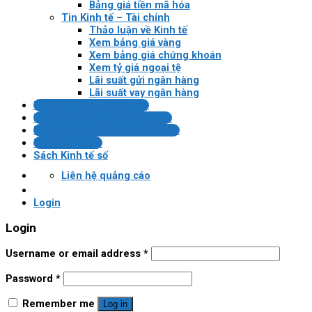
Bảng giá tiền mã hóa
Tin Kinh tế – Tài chính
Thảo luận về Kinh tế
Xem bảng giá vàng
Xem bảng giá chứng khoán
Xem tỷ giá ngoại tệ
Lãi suất gửi ngân hàng
Lãi suất vay ngân hàng
Tin tài chính/công nghệ
Pháp lý VN về tài sản mã hóa
Bài kiểm tra Blockchain/crypto
Tin tức Crypto
Sách Kinh tế số
Liên hệ quảng cáo
Login
Login
Username or email address
*
Password
*
Remember me
Log in