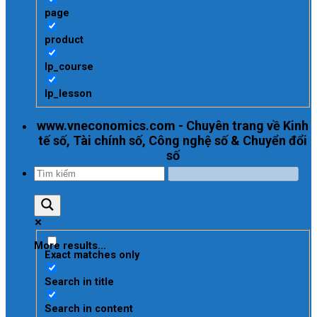
page
product
lp_course
lp_lesson
www.vneconomics.com - Chuyên trang về Kinh
tế số, Tài chính số, Công nghệ số & Chuyển đổi
số
More results...
Exact matches only
Search in title
Search in content