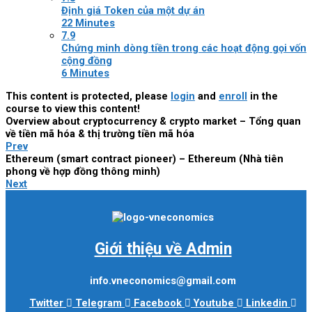
Định giá Token của một dự án
22 Minutes
7.9
Chứng minh dòng tiền trong các hoạt động gọi vốn
cộng đồng
6 Minutes
This content is protected, please
login
and
enroll
in the
course to view this content!
Overview about cryptocurrency & crypto market – Tổng quan
về tiền mã hóa & thị trường tiền mã hóa
Prev
Ethereum (smart contract pioneer) – Ethereum (Nhà tiên
phong về hợp đồng thông minh)
Next
Giới thiệu về Admin
info.vneconomics@gmail.com
Twitter
Telegram
Facebook
Youtube
Linkedin