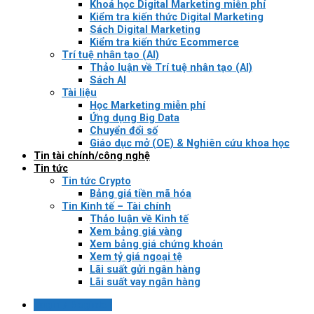
Khoá học Digital Marketing miễn phí
Kiểm tra kiến thức Digital Marketing
Sách Digital Marketing
Kiểm tra kiến thức Ecommerce
Trí tuệ nhân tạo (AI)
Thảo luận về Trí tuệ nhân tạo (AI)
Sách AI
Tài liệu
Học Marketing miễn phí
Ứng dụng Big Data
Chuyển đổi số
Giáo dục mở (OE) & Nghiên cứu khoa học
Tin tài chính/công nghệ
Tin tức
Tin tức Crypto
Bảng giá tiền mã hóa
Tin Kinh tế – Tài chính
Thảo luận về Kinh tế
Xem bảng giá vàng
Xem bảng giá chứng khoán
Xem tỷ giá ngoại tệ
Lãi suất gửi ngân hàng
Lãi suất vay ngân hàng
Login / Register