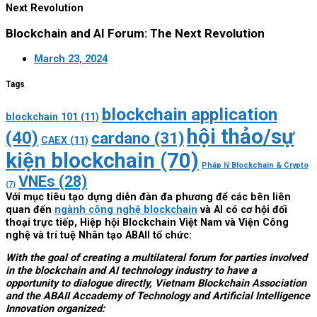
Next Revolution
Blockchain and AI Forum: The Next Revolution
March 23, 2024
Tags
blockchain application
blockchain 101
(11)
hội thảo/sự
(40)
cardano
(31)
CAEX
(11)
kiện blockchain
(70)
Pháp lý Blockchain & Crypto
VNEs
(28)
(7)
Với mục tiêu tạo dựng diễn đàn đa phương để các bên liên
quan đến
ngành công nghệ blockchain
và AI có cơ hội đối
thoại trực tiếp, Hiệp hội Blockchain Việt Nam và Viện Công
nghệ và trí tuệ Nhân tạo ABAII tổ chức:
With the goal of creating a multilateral forum for parties involved
in the blockchain and AI technology industry to have a
opportunity to dialogue
directly
, Vietnam Blockchain Association
and the ABAII Accademy of Technology and Artificial Intelligence
Innovation organized: