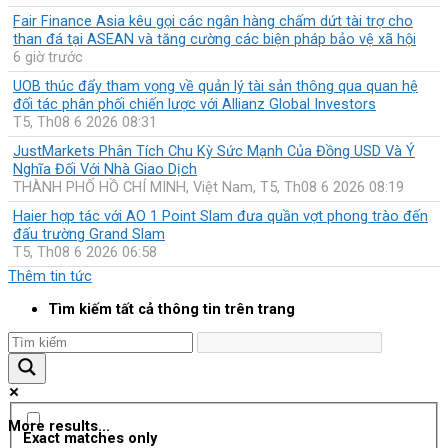
Fair Finance Asia kêu gọi các ngân hàng chấm dứt tài trợ cho
than đá tại ASEAN và tăng cường các biện pháp bảo vệ xã hội
6 giờ trước
UOB thúc đẩy tham vọng về quản lý tài sản thông qua quan hệ
đối tác phân phối chiến lược với Allianz Global Investors
T5, Th08 6 2026 08:31
JustMarkets Phân Tích Chu Kỳ Sức Mạnh Của Đồng USD Và Ý
Nghĩa Đối Với Nhà Giao Dịch
THÀNH PHỐ HỒ CHÍ MINH, Việt Nam, T5, Th08 6 2026 08:19
Haier hợp tác với AO 1 Point Slam đưa quần vợt phong trào đến
đấu trường Grand Slam
T5, Th08 6 2026 06:58
Thêm tin tức
Tìm kiếm tất cả thông tin trên trang
More results...
Exact matches only