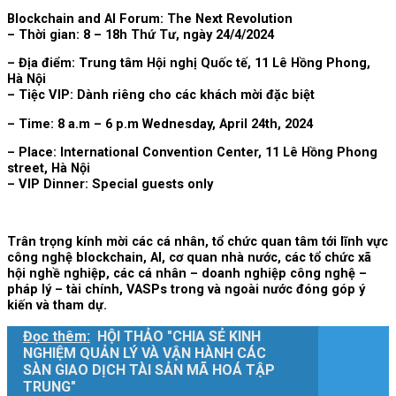
Blockchain and AI Forum: The Next Revolution
– Thời gian:
8 – 18h Thứ Tư, ngày 24/4/2024
– Địa điểm:
Trung tâm Hội nghị Quốc tế, 11 Lê Hồng Phong,
Hà Nội
– Tiệc VIP:
Dành riêng cho các khách mời đặc biệt
– Time:
8 a.m – 6 p.m Wednesday, April 24th, 2024
– Place:
International Convention Center, 11 Lê Hồng Phong
street, Hà Nội
– VIP Dinner:
Special guests only
Trân trọng kính mời các cá nhân, tổ chức quan tâm tới lĩnh vực
công nghệ blockchain, AI, cơ quan nhà nước, các tổ chức xã
hội nghề nghiệp, các cá nhân – doanh nghiệp công nghệ –
pháp lý – tài chính, VASPs trong và ngoài nước đóng góp ý
kiến và tham dự.
Đọc thêm:
HỘI THẢO "CHIA SẺ KINH
NGHIỆM QUẢN LÝ VÀ VẬN HÀNH CÁC
SÀN GIAO DỊCH TÀI SẢN MÃ HOÁ TẬP
TRUNG"