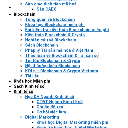
Sàn giao dịch tiền mã hoá
Sàn CAEX
Blockchain
Tổng quan về Blockchain
Khóa học Blockchain miễn phí
Bài kiểm tra kiến thức Blockchain miễn phí
Kiến thức Blockchain & Crypto
Nghiên cứu về Blockchain
Sách Blockchain
Pháp lý Tài sản mã hóa ở Việt Nam
Thảo luận về Blockchain & Tài sản số
Tin tức Blockchain & Crypto
Hội thảo/sự kiện Blockchain
KOLs – Blockchain & Crypto Vietnam
Tài liệu
Khóa học Miễn phí
Sách Kinh tế số
Kinh tế số
Học ĐH Ngành Kinh tế số
CTĐT Ngành Kinh tế số
Chuẩn đầu ra
Cơ hội việc làm
Digital Marketing
Khoá học Digital Marketing miễn phí
Kiểm tra kiến thức Digital Marketing