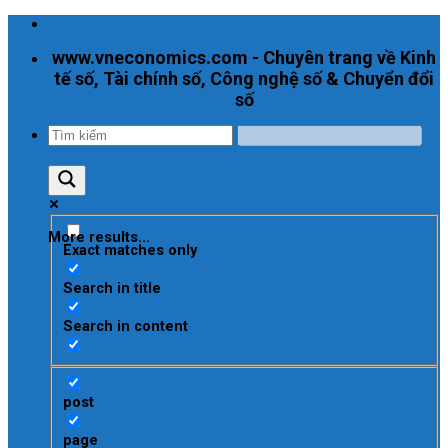
Skip
to
www.vneconomics.com - Chuyên trang về Kinh
content
tế số, Tài chính số, Công nghệ số & Chuyển đổi
số
More results...
Exact matches only
Search in title
Search in content
post
page