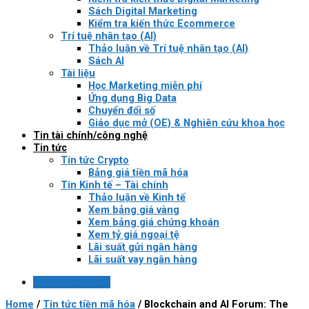
Sách Digital Marketing
Kiểm tra kiến thức Ecommerce
Trí tuệ nhân tạo (AI)
Thảo luận về Trí tuệ nhân tạo (AI)
Sách AI
Tài liệu
Học Marketing miễn phí
Ứng dụng Big Data
Chuyển đổi số
Giáo dục mở (OE) & Nghiên cứu khoa học
Tin tài chính/công nghệ
Tin tức
Tin tức Crypto
Bảng giá tiền mã hóa
Tin Kinh tế – Tài chính
Thảo luận về Kinh tế
Xem bảng giá vàng
Xem bảng giá chứng khoán
Xem tỷ giá ngoại tệ
Lãi suất gửi ngân hàng
Lãi suất vay ngân hàng
Login / Register
Home
/
Tin tức tiền mã hóa
/
Blockchain and AI Forum: The