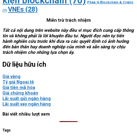
kiện blockchain
(70)
Pháp lý Blockchain & Crypto
VNEs
(28)
(7)
Miễn trừ trách nhiệm
Tất cả nội dung trên website này đều vì mục đích cung cấp thông
tin và không phải là lời khuyên đầu tư. Người đọc nên tự tiến
hành nghiên cứu trước khi đưa ra các quyết định có ảnh hưởng
đến bản thân hay doanh nghiệp của mình và sẵn sàng tự chịu
trách nhiệm cho những lựa chọn ấy.
Dữ liệu hữu ích
Giá vàng
Tỷ giá Ngoại tệ
Giá tiền mã hóa
Giá chứng khoán
Lãi suất gửi ngân hàng
Lãi suất vay ngân hàng
Bài viết nhiều lượt xem
Tags