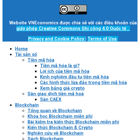
Website VNEconomics được chia sẻ với các điều khoản của
giấy phép Creative Commons Ghi công 4.0 Quốc tế
.
Privacy and Cookie Policy
|
Terms of Use
Home
Tài sản số
Tiền mã hóa
Tiền mã hóa là gì?
Lợi ích của tiền mã hóa
Kinh nghiệm đầu tư tiền mã hóa
Các hình thức lừa đảo trong tiền mã hóa
Xem bảng giá crypto
Sàn giao dịch tiền mã hoá
Sàn CAEX
Blockchain
Tổng quan về Blockchain
Khóa học Blockchain miễn phí
Bài kiểm tra kiến thức Blockchain miễn phí
Kiến thức Blockchain & Crypto
Nghiên cứu về Blockchain
Sách Blockchain