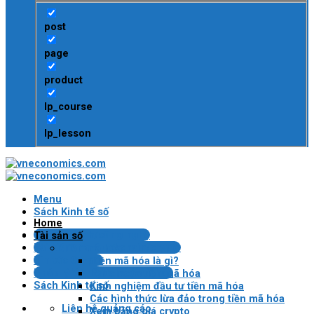
post
page
product
lp_course
lp_lesson
Menu
Sách Kinh tế số
Home
Tin tài chính/công nghệ
Tài sản số
Bài kiểm tra Blockchain/crypto
Tiền mã hóa
Tin tức Crypto
Tiền mã hóa là gì?
Pháp lý VN về tài sản mã hóa
Lợi ích của tiền mã hóa
Sách Kinh tế số
Kinh nghiệm đầu tư tiền mã hóa
Các hình thức lừa đảo trong tiền mã hóa
Liên hệ quảng cáo
Xem bảng giá crypto