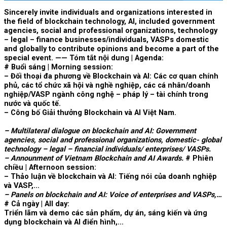
Sincerely invite individuals and organizations interested in
the field of blockchain technology, AI, included government
agencies, social and professional organizations, technology
– legal – finance businesses/individuals, VASPs domestic
and globally to contribute opinions and become a part of the
special event. ——
Tóm tắt nội dung | Agenda:
# Buổi sáng | Morning session:
– Đối thoại đa phương về Blockchain và AI: Các cơ quan chính
phủ, các tổ chức xã hội và nghề nghiệp, các cá nhân/doanh
nghiệp/VASP ngành công nghệ – pháp lý – tài chính trong
nước và quốc tế.
– Công bố Giải thưởng Blockchain và AI Việt Nam.
– Multilateral dialogue on blockchain and AI: Government
agencies, social and professional organizations, domestic- global
technology – legal – financial individuals/ enterprises/ VASPs.
– Announment of Vietnam Blockchain and AI Awards.
# Phiên
chiều | Afternoon session:
– Thảo luận về blockchain và AI: Tiếng nói của doanh nghiệp
và VASP,…
– Panels on blockchain and AI: Voice of enterprises and VASPs,…
# Cả ngày | All day:
Triển lãm và demo các sản phẩm, dự án, sáng kiến và ứng
dụng blockchain và AI điển hình,…