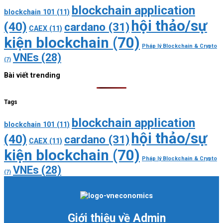
blockchain application
blockchain 101
(11)
hội thảo/sự
(40)
cardano
(31)
CAEX
(11)
kiện blockchain
(70)
Pháp lý Blockchain & Crypto
VNEs
(28)
(7)
Bài viết trending
Tags
blockchain application
blockchain 101
(11)
hội thảo/sự
(40)
cardano
(31)
CAEX
(11)
kiện blockchain
(70)
Pháp lý Blockchain & Crypto
VNEs
(28)
(7)
Giới thiệu về Admin