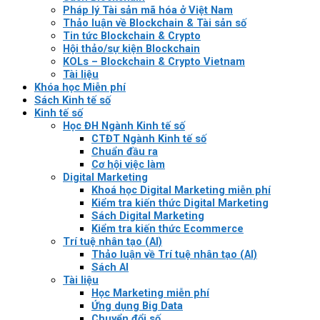
Pháp lý Tài sản mã hóa ở Việt Nam
Thảo luận về Blockchain & Tài sản số
Tin tức Blockchain & Crypto
Hội thảo/sự kiện Blockchain
KOLs – Blockchain & Crypto Vietnam
Tài liệu
Khóa học Miễn phí
Sách Kinh tế số
Kinh tế số
Học ĐH Ngành Kinh tế số
CTĐT Ngành Kinh tế số
Chuẩn đầu ra
Cơ hội việc làm
Digital Marketing
Khoá học Digital Marketing miễn phí
Kiểm tra kiến thức Digital Marketing
Sách Digital Marketing
Kiểm tra kiến thức Ecommerce
Trí tuệ nhân tạo (AI)
Thảo luận về Trí tuệ nhân tạo (AI)
Sách AI
Tài liệu
Học Marketing miễn phí
Ứng dụng Big Data
Chuyển đổi số