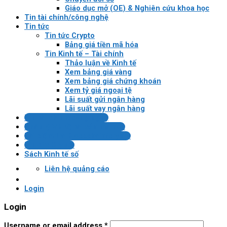
Giáo dục mở (OE) & Nghiên cứu khoa học
Tin tài chính/công nghệ
Tin tức
Tin tức Crypto
Bảng giá tiền mã hóa
Tin Kinh tế – Tài chính
Thảo luận về Kinh tế
Xem bảng giá vàng
Xem bảng giá chứng khoán
Xem tỷ giá ngoại tệ
Lãi suất gửi ngân hàng
Lãi suất vay ngân hàng
Tin tài chính/công nghệ
Pháp lý VN về tài sản mã hóa
Bài kiểm tra Blockchain/crypto
Tin tức Crypto
Sách Kinh tế số
Liên hệ quảng cáo
Login
Login
Username or email address
*