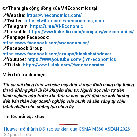
👉Tham gia cộng đồng của VNEconomics tại:
📍Website:
https://vneconomics.com/
📍Twitter:
https://twitter.com/vneconomics_com
📍Telegram:
https://t.me/VNEconomic
📍Linked In:
https://www.linkedin.com/company/vneconomics/
📍Fanpage Facebook:
https://www.facebook.com/vneconomics/
📍Facebook Group:
https://www.facebook.com/groups/blockchaindeco/
📍Youtube:
https://www.youtube.com/@vn-economics
📍Tiktok:
https://www.tiktok.com/@vneconomics
Miễn trừ trách nhiệm
Tất cả nội dung trên website này đều vì mục đích cung cấp thông
tin và không phải là lời khuyên đầu tư. Người đọc nên tự tiến
hành nghiên cứu trước khi đưa ra các quyết định có ảnh hưởng
đến bản thân hay doanh nghiệp của mình và sẵn sàng tự chịu
trách nhiệm cho những lựa chọn ấy.
Tin tức nổi bật khác
Huawei trở thành Đối tác sự kiện của GSMA M360 ASEAN 2026
32 phút trước