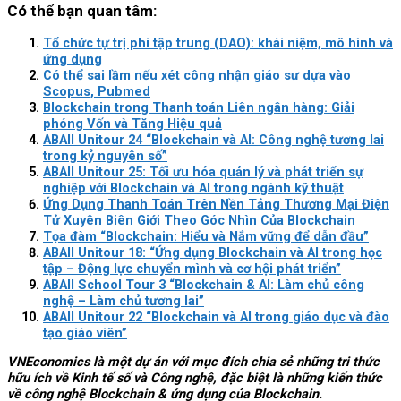
Có thể bạn quan tâm:
Tổ chức tự trị phi tập trung (DAO): khái niệm, mô hình và
ứng dụng
Có thể sai lầm nếu xét công nhận giáo sư dựa vào
Scopus, Pubmed
Blockchain trong Thanh toán Liên ngân hàng: Giải
phóng Vốn và Tăng Hiệu quả
ABAII Unitour 24 “Blockchain và AI: Công nghệ tương lai
trong kỷ nguyên số”
ABAII Unitour 25: Tối ưu hóa quản lý và phát triển sự
nghiệp với Blockchain và AI trong ngành kỹ thuật
Ứng Dụng Thanh Toán Trên Nền Tảng Thương Mại Điện
Tử Xuyên Biên Giới Theo Góc Nhìn Của Blockchain
Tọa đàm “Blockchain: Hiểu và Nắm vững để dẫn đầu”
ABAII Unitour 18: “Ứng dụng Blockchain và AI trong học
tập – Động lực chuyển mình và cơ hội phát triển”
ABAII School Tour 3 “Blockchain & AI: Làm chủ công
nghệ – Làm chủ tương lai”
ABAII Unitour 22 “Blockchain và AI trong giáo dục và đào
tạo giáo viên”
VNEconomics là một dự án với mục đích chia sẻ những tri thức
hữu ích về Kinh tế số và Công nghệ, đặc biệt là những kiến thức
về công nghệ Blockchain & ứng dụng của Blockchain.