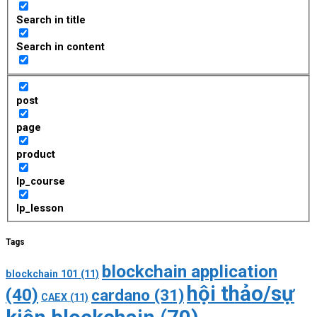
Search in title
Search in content
post
page
product
lp_course
lp_lesson
Tags
blockchain application
blockchain 101
(11)
hội thảo/sự
(40)
cardano
(31)
CAEX
(11)