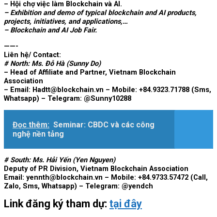
– Hội chợ việc làm Blockchain và AI.
– Exhibition and demo of typical blockchain and AI products,
projects, initiatives, and applications,…
– Blockchain and AI Job Fair.
——-
Liên hệ/ Contact:
# North: Ms. Đỗ Hà (Sunny Do)
– Head of Affiliate and Partner, Vietnam Blockchain
Association
– Email: Hadtt@blockchain.vn – Mobile: +84.9323.71788 (Sms,
Whatsapp) – Telegram: @Sunny10288
Đọc thêm:
Seminar: CBDC và các công
nghệ nền tảng
# South: Ms. Hải Yến (Yen Nguyen)
Deputy of PR Division, Vietnam Blockchain Association
Email: yennth@blockchain.vn – Mobile: +84.9733.57472 (Call,
Zalo, Sms, Whatsapp) – Telegram: @yendch
Link đăng ký tham dự:
tại đây