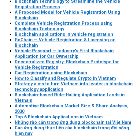
Blockchain Technology to Streamline the Vehicle
Registration Process
A Proposed Model for Vehicle Registration Using
Blockchain
Complete Vehicle Registration Process using
Blockchain Technology
Blockchain applications in vehicle registration
GoChain — Vehicle Registration & Licensing on
Blockchain
Vehicle Passport — Industry’s First Blockchain
Application for Car Ownership
Decentralized Registry: Blockchain Prototype for
Vehicle Registration
Car Registration using Blockchain
How to Classify and Regulate Crypto in Vietnam
Strategy aims to turn Vietnam into leader in blockchain
technology application
Blockchain-based Ride-Hailing Application Lands in
Vietnam
Automotive Blockchain Market Size & Share Analysis,
2030
Top 6 Blockchain Applications in Vietnam
Những rào cản trong ứng dụng blockchain tại Việt Nam
Các ứng dụng thực tiễn của blockchain trong đời sống
hiện nay