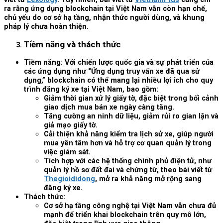
ra rằng ứng dụng blockchain tại Việt Nam vẫn còn hạn chế,
chủ yếu do cơ sở hạ tầng, nhận thức người dùng, và khung
pháp lý chưa hoàn thiện.
Tiềm năng và thách thức
Tiềm năng: Với chiến lược quốc gia và sự phát triển của
các ứng dụng như “Ứng dụng truy vấn xe đã qua sử
dụng,” blockchain có thể mang lại nhiều lợi ích cho quy
trình đăng ký xe tại Việt Nam, bao gồm:
Giảm thời gian xử lý giấy tờ, đặc biệt trong bối cảnh
giao dịch mua bán xe ngày càng tăng.
Tăng cường an ninh dữ liệu, giảm rủi ro gian lận và
giả mạo giấy tờ.
Cải thiện khả năng kiểm tra lịch sử xe, giúp người
mua yên tâm hơn và hỗ trợ cơ quan quản lý trong
việc giám sát.
Tích hợp với các hệ thống chính phủ điện tử, như
quản lý hồ sơ đất đai và chứng từ, theo bài viết từ
Thegioididong
, mở ra khả năng mở rộng sang
đăng ký xe.
Thách thức:
Cơ sở hạ tầng công nghệ tại Việt Nam vẫn chưa đủ
mạnh để triển khai blockchain trên quy mô lớn,