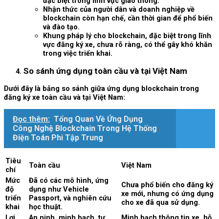
đặc biệt trong lĩnh vực giao thông.
Nhận thức của người dân và doanh nghiệp về
blockchain còn hạn chế, cần thời gian để phổ biến
và đào tạo.
Khung pháp lý cho blockchain, đặc biệt trong lĩnh
vực đăng ký xe, chưa rõ ràng, có thể gây khó khăn
trong việc triển khai.
So sánh ứng dụng toàn cầu và tại Việt Nam
Dưới đây là bảng so sánh giữa ứng dụng blockchain trong
đăng ký xe toàn cầu và tại Việt Nam:
Đọc thêm:
Tổng Quan Về Ứng Dụng
Công Nghệ Blockchain Trong Hệ Thống
Điện Toán Phi Tập Trung
Tiêu
Toàn cầu
Việt Nam
chí
Mức
Đã có các mô hình, ứng
Chưa phổ biến cho đăng ký
độ
dụng như Vehicle
xe mới, nhưng có ứng dụng
triển
Passport, và nghiên cứu
cho xe đã qua sử dụng.
khai
học thuật.
Lợi
An ninh, minh bạch, tự
Minh bạch thông tin xe, hỗ