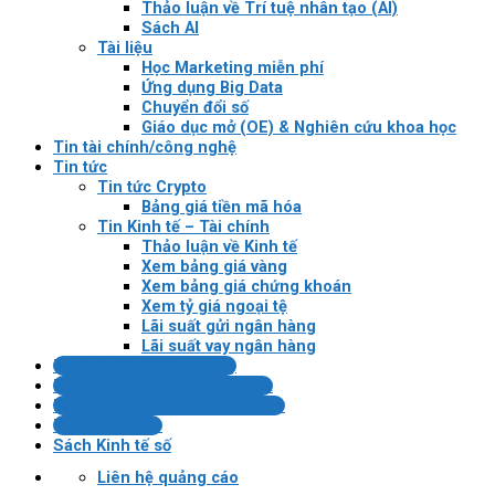
Thảo luận về Trí tuệ nhân tạo (AI)
Sách AI
Tài liệu
Học Marketing miễn phí
Ứng dụng Big Data
Chuyển đổi số
Giáo dục mở (OE) & Nghiên cứu khoa học
Tin tài chính/công nghệ
Tin tức
Tin tức Crypto
Bảng giá tiền mã hóa
Tin Kinh tế – Tài chính
Thảo luận về Kinh tế
Xem bảng giá vàng
Xem bảng giá chứng khoán
Xem tỷ giá ngoại tệ
Lãi suất gửi ngân hàng
Lãi suất vay ngân hàng
Tin tài chính/công nghệ
Pháp lý VN về tài sản mã hóa
Bài kiểm tra Blockchain/crypto
Tin tức Crypto
Sách Kinh tế số
Liên hệ quảng cáo