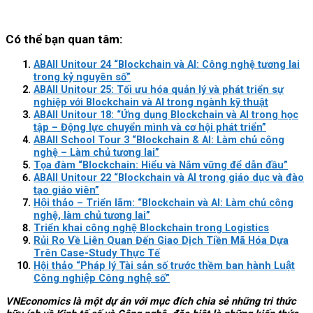
Có thể bạn quan tâm:
ABAII Unitour 24 “Blockchain và AI: Công nghệ tương lai
trong kỷ nguyên số”
ABAII Unitour 25: Tối ưu hóa quản lý và phát triển sự
nghiệp với Blockchain và AI trong ngành kỹ thuật
ABAII Unitour 18: “Ứng dụng Blockchain và AI trong học
tập – Động lực chuyển mình và cơ hội phát triển”
ABAII School Tour 3 “Blockchain & AI: Làm chủ công
nghệ – Làm chủ tương lai”
Tọa đàm “Blockchain: Hiểu và Nắm vững để dẫn đầu”
ABAII Unitour 22 “Blockchain và AI trong giáo dục và đào
tạo giáo viên”
Hội thảo – Triển lãm: “Blockchain và AI: Làm chủ công
nghệ, làm chủ tương lai”
Triển khai công nghệ Blockchain trong Logistics
Rủi Ro Về Liên Quan Đến Giao Dịch Tiền Mã Hóa Dựa
Trên Case-Study Thực Tế
Hội thảo “Pháp lý Tài sản số trước thềm ban hành Luật
Công nghiệp Công nghệ số”
VNEconomics là một dự án với mục đích chia sẻ những tri thức