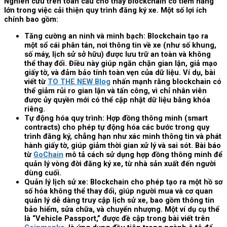
Nghiên cứu trên toàn cầu cho thấy blockchain có tiềm năng
lớn trong việc cải thiện quy trình đăng ký xe. Một số lợi ích
chính bao gồm:
Tăng cường an ninh và minh bạch: Blockchain tạo ra
một sổ cái phân tán, nơi thông tin về xe (như số khung,
số máy, lịch sử sở hữu) được lưu trữ an toàn và không
thể thay đổi. Điều này giúp ngăn chặn gian lận, giả mạo
giấy tờ, và đảm bảo tính toàn vẹn của dữ liệu. Ví dụ, bài
viết từ
TO THE NEW Blog
nhấn mạnh rằng blockchain có
thể giảm rủi ro gian lận và tấn công, vì chỉ nhân viên
được ủy quyền mới có thể cập nhật dữ liệu bằng khóa
riêng.
Tự động hóa quy trình: Hợp đồng thông minh (smart
contracts) cho phép tự động hóa các bước trong quy
trình đăng ký, chẳng hạn như xác minh thông tin và phát
hành giấy tờ, giúp giảm thời gian xử lý và sai sót. Bài báo
từ
GoChain
mô tả cách sử dụng hợp đồng thông minh để
quản lý vòng đời đăng ký xe, từ nhà sản xuất đến người
dùng cuối.
Quản lý lịch sử xe: Blockchain cho phép tạo ra một hồ sơ
số hóa không thể thay đổi, giúp người mua và cơ quan
quản lý dễ dàng truy cập lịch sử xe, bao gồm thông tin
bảo hiểm, sửa chữa, và chuyển nhượng. Một ví dụ cụ thể
là “Vehicle Passport,” được đề cập trong bài viết trên