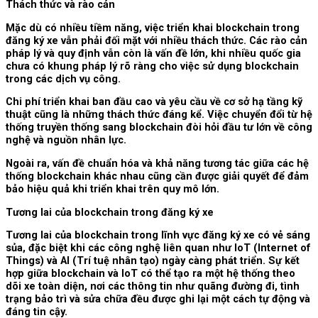
Thách thức và rào cản
Mặc dù có nhiều tiềm năng, việc triển khai blockchain trong
đăng ký xe vẫn phải đối mặt với nhiều thách thức. Các rào cản
pháp lý và quy định vẫn còn là vấn đề lớn, khi nhiều quốc gia
chưa có khung pháp lý rõ ràng cho việc sử dụng blockchain
trong các dịch vụ công.
Chi phí triển khai ban đầu cao và yêu cầu về cơ sở hạ tầng kỹ
thuật cũng là những thách thức đáng kể. Việc chuyển đổi từ hệ
thống truyền thống sang blockchain đòi hỏi đầu tư lớn về công
nghệ và nguồn nhân lực.
Ngoài ra, vấn đề chuẩn hóa và khả năng tương tác giữa các hệ
thống blockchain khác nhau cũng cần được giải quyết để đảm
bảo hiệu quả khi triển khai trên quy mô lớn.
Tương lai của blockchain trong đăng ký xe
Tương lai của blockchain trong lĩnh vực đăng ký xe có vẻ sáng
sủa, đặc biệt khi các công nghệ liên quan như IoT (Internet of
Things) và AI (Trí tuệ nhân tạo) ngày càng phát triển. Sự kết
hợp giữa blockchain và IoT có thể tạo ra một hệ thống theo
dõi xe toàn diện, nơi các thông tin như quãng đường đi, tình
trạng bảo trì và sửa chữa đều được ghi lại một cách tự động và
đáng tin cậy.