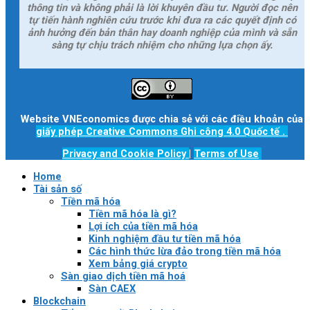
thông tin và không phải là lời khuyên đầu tư. Người đọc nên
tự tiến hành nghiên cứu trước khi đưa ra các quyết định có
ảnh hưởng đến bản thân hay doanh nghiệp của mình và sẵn
sàng tự chịu trách nhiệm cho những lựa chọn ấy.
Website VNEconomics được chia sẻ với các điều khoản của
giấy phép Creative Commons Ghi công 4.0 Quốc tế
.
Privacy and Cookie Policy
|
Terms of Use
Home
Tài sản số
Tiền mã hóa
Tiền mã hóa là gì?
Lợi ích của tiền mã hóa
Kinh nghiệm đầu tư tiền mã hóa
Các hình thức lừa đảo trong tiền mã hóa
Xem bảng giá crypto
Sàn giao dịch tiền mã hoá
Sàn CAEX
Blockchain