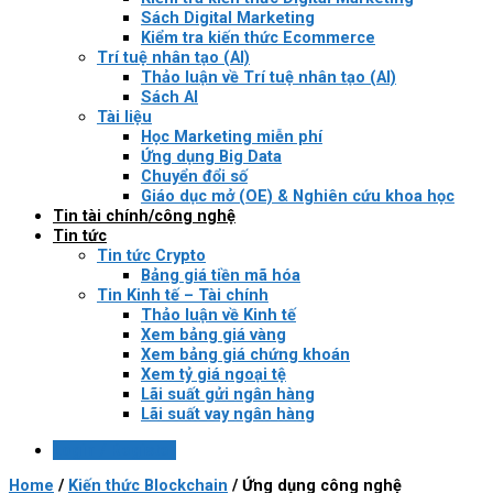
Sách Digital Marketing
Kiểm tra kiến thức Ecommerce
Trí tuệ nhân tạo (AI)
Thảo luận về Trí tuệ nhân tạo (AI)
Sách AI
Tài liệu
Học Marketing miễn phí
Ứng dụng Big Data
Chuyển đổi số
Giáo dục mở (OE) & Nghiên cứu khoa học
Tin tài chính/công nghệ
Tin tức
Tin tức Crypto
Bảng giá tiền mã hóa
Tin Kinh tế – Tài chính
Thảo luận về Kinh tế
Xem bảng giá vàng
Xem bảng giá chứng khoán
Xem tỷ giá ngoại tệ
Lãi suất gửi ngân hàng
Lãi suất vay ngân hàng
Login / Register
Home
/
Kiến thức Blockchain
/
Ứng dụng công nghệ