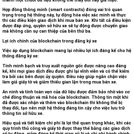
Hợp đồng thông minh (smart contracts) đóng vai trò quan
trọng trong hệ thống này, tự động hóa việc xác minh và thực
thi các điều kiện giao dịch khi mua bán xe. Khi tất cả điều kiện
được đáp ứng, quyền sở hữu xe sẽ tự động được chuyển giao
mà không cần sự can thiệp của bên thứ ba.
Lợi ích chính của blockchain trong đăng ký xe
Việc áp dụng blockchain mang lại nhiều lợi ích đáng kể cho hệ
thống đăng ký xe:
Tính minh bạch và truy xuất nguồn gốc được nâng cao đáng
kể, khi mọi giao dịch đều được ghi lại vĩnh viễn và có thể kiểm
tra bởi các bên được ủy quyền. Điều này giúp ngăn chặn việc
làm giả giấy tờ và giảm thiểu gian lận trong mua bán xe.
An ninh và tính toàn vẹn của dữ liệu được đảm bảo nhờ vào cơ
chế đồng thuận và mã hóa của blockchain. Thông tin một khi
đã được xác nhận và thêm vào blockchain thì không thể bị
thay đổi, tạo nên một hệ thống đáng tin cậy cho việc lưu trữ
thông tin sở hữu xe.
Hiệu quả và tiết kiệm chi phí là lợi thế quan trọng khác, khi các
quy trình thủ công và giấy tờ được thay thế bằng các giao dịch
số tự động, giảm đáng kể thời gian xử lý và chi phí hành chính.