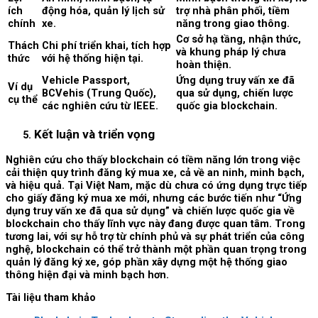
ích
động hóa, quản lý lịch sử
trợ nhà phân phối, tiềm
chính
xe.
năng trong giao thông.
Cơ sở hạ tầng, nhận thức,
Thách
Chi phí triển khai, tích hợp
và khung pháp lý chưa
thức
với hệ thống hiện tại.
hoàn thiện.
Vehicle Passport,
Ứng dụng truy vấn xe đã
Ví dụ
BCVehis (Trung Quốc),
qua sử dụng, chiến lược
cụ thể
các nghiên cứu từ IEEE.
quốc gia blockchain.
Kết luận và triển vọng
Nghiên cứu cho thấy blockchain có tiềm năng lớn trong việc
cải thiện quy trình đăng ký mua xe, cả về an ninh, minh bạch,
và hiệu quả. Tại Việt Nam, mặc dù chưa có ứng dụng trực tiếp
cho giấy đăng ký mua xe mới, nhưng các bước tiến như “Ứng
dụng truy vấn xe đã qua sử dụng” và chiến lược quốc gia về
blockchain cho thấy lĩnh vực này đang được quan tâm. Trong
tương lai, với sự hỗ trợ từ chính phủ và sự phát triển của công
nghệ, blockchain có thể trở thành một phần quan trọng trong
quản lý đăng ký xe, góp phần xây dựng một hệ thống giao
thông hiện đại và minh bạch hơn.
Tài liệu tham khảo