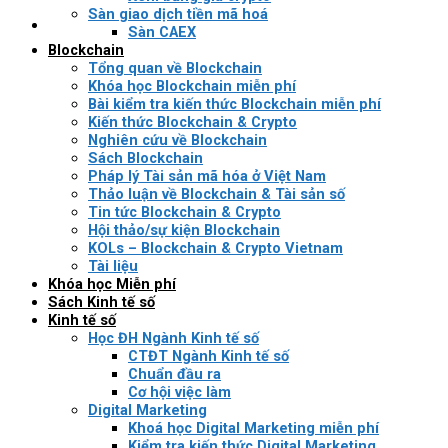
Sàn giao dịch tiền mã hoá
Sàn CAEX
Blockchain
Tổng quan về Blockchain
Khóa học Blockchain miễn phí
Bài kiểm tra kiến thức Blockchain miễn phí
Kiến thức Blockchain & Crypto
Nghiên cứu về Blockchain
Sách Blockchain
Pháp lý Tài sản mã hóa ở Việt Nam
Thảo luận về Blockchain & Tài sản số
Tin tức Blockchain & Crypto
Hội thảo/sự kiện Blockchain
KOLs – Blockchain & Crypto Vietnam
Tài liệu
Khóa học Miễn phí
Sách Kinh tế số
Kinh tế số
Học ĐH Ngành Kinh tế số
CTĐT Ngành Kinh tế số
Chuẩn đầu ra
Cơ hội việc làm
Digital Marketing
Khoá học Digital Marketing miễn phí
Kiểm tra kiến thức Digital Marketing