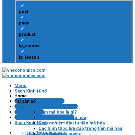
post
page
product
lp_course
lp_lesson
Menu
Sách Kinh tế số
Home
Tin tài chính/công nghệ
Tài sản số
Bài kiểm tra Blockchain/crypto
Tiền mã hóa
Tin tức Crypto
Tiền mã hóa là gì?
Pháp lý VN về tài sản mã hóa
Lợi ích của tiền mã hóa
Sách Kinh tế số
Kinh nghiệm đầu tư tiền mã hóa
Các hình thức lừa đảo trong tiền mã hóa
Liên hệ quảng cáo
Xem bảng giá crypto