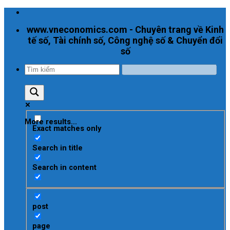
Skip
to
www.vneconomics.com - Chuyên trang về Kinh
content
tế số, Tài chính số, Công nghệ số & Chuyển đổi
số
More results...
Exact matches only
Search in title
Search in content
post
page