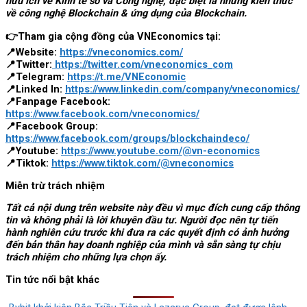
hữu ích về Kinh tế số và Công nghệ, đặc biệt là những kiến thức
về công nghệ Blockchain & ứng dụng của Blockchain.
👉Tham gia cộng đồng của VNEconomics tại:
📍Website:
https://vneconomics.com/
📍Twitter:
https://twitter.com/vneconomics_com
📍Telegram:
https://t.me/VNEconomic
📍Linked In:
https://www.linkedin.com/company/vneconomics/
📍Fanpage Facebook:
https://www.facebook.com/vneconomics/
📍Facebook Group:
https://www.facebook.com/groups/blockchaindeco/
📍Youtube:
https://www.youtube.com/@vn-economics
📍Tiktok:
https://www.tiktok.com/@vneconomics
Miễn trừ trách nhiệm
Tất cả nội dung trên website này đều vì mục đích cung cấp thông
tin và không phải là lời khuyên đầu tư. Người đọc nên tự tiến
hành nghiên cứu trước khi đưa ra các quyết định có ảnh hưởng
đến bản thân hay doanh nghiệp của mình và sẵn sàng tự chịu
trách nhiệm cho những lựa chọn ấy.
Tin tức nổi bật khác