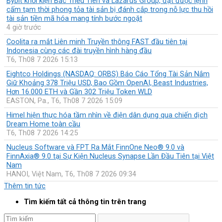
Bybit khởi kiện Bắc Triều Tiên và Lazarus Group, đạt được lệnh
cấm tạm thời phong tỏa tài sản bị đánh cắp trong nỗ lực thu hồi
tài sản tiền mã hóa mang tính bước ngoặt
4 giờ trước
Coolita ra mắt Liên minh Truyền thông FAST đầu tiên tại
Indonesia cùng các đài truyền hình hàng đầu
T6, Th08 7 2026 15:13
Eightco Holdings (NASDAQ: ORBS) Báo Cáo Tổng Tài Sản Nắm
Giữ Khoảng 378 Triệu USD, Bao Gồm OpenAI, Beast Industries,
Hơn 16.000 ETH và Gần 302 Triệu Token WLD
EASTON, Pa., T6, Th08 7 2026 15:09
Himel hiện thực hóa tầm nhìn về điện dân dụng qua chiến dịch
Dream Home toàn cầu
T6, Th08 7 2026 14:25
Nucleus Software và FPT Ra Mắt FinnOne Neo® 9.0 và
FinnAxia® 9.0 tại Sự Kiện Nucleus Synapse Lần Đầu Tiên tại Việt
Nam
HANOI, Việt Nam, T6, Th08 7 2026 09:34
Thêm tin tức
Tìm kiếm tất cả thông tin trên trang