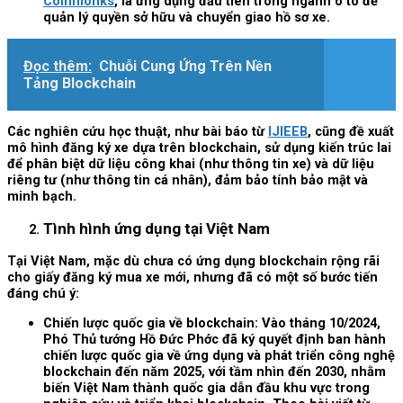
Coinmonks
, là ứng dụng đầu tiên trong ngành ô tô để
quản lý quyền sở hữu và chuyển giao hồ sơ xe.
Đọc thêm:
Chuỗi Cung Ứng Trên Nền
Tảng Blockchain
Các nghiên cứu học thuật, như bài báo từ
IJIEEB
, cũng đề xuất
mô hình đăng ký xe dựa trên blockchain, sử dụng kiến trúc lai
để phân biệt dữ liệu công khai (như thông tin xe) và dữ liệu
riêng tư (như thông tin cá nhân), đảm bảo tính bảo mật và
minh bạch.
Tình hình ứng dụng tại Việt Nam
Tại Việt Nam, mặc dù chưa có ứng dụng blockchain rộng rãi
cho giấy đăng ký mua xe mới, nhưng đã có một số bước tiến
đáng chú ý:
Chiến lược quốc gia về blockchain: Vào tháng 10/2024,
Phó Thủ tướng Hồ Đức Phớc đã ký quyết định ban hành
chiến lược quốc gia về ứng dụng và phát triển công nghệ
blockchain đến năm 2025, với tầm nhìn đến 2030, nhằm
biến Việt Nam thành quốc gia dẫn đầu khu vực trong