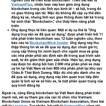
nghiên cứu và triển khai blockchain. Theo bài viết từ
VietnamPlus
, chiến lược này bao gồm ứng dụng
blockchain trong các lĩnh vực kinh tế – xã hội, trong đó
có giao thông vận tải. Mặc dù không đề cập cụ thể đến
đăng ký xe, nhưng lĩnh vực giao thông được liệt kê trong
hệ sinh thái “Blockchain+,” cho thấy tiềm năng phát
triển.
Ứng dụng thực tế liên quan: Một ví dụ cụ thể là “Ứng
dụng truy vấn xe đã qua sử dụng,” được phát triển bởi 11
nhà phát triển blockchain sau 12 tuần nghiên cứu, theo
báo cáo từ
BlockchainWork Insider
. Ứng dụng này thu
thập thông tin về xe đã qua sử dụng dọc chuỗi giá trị,
cung cấp thông tin minh bạch cho người mua và giúp
các nhà phân phối xác định vấn đề trong quá trình sản
xuất, từ đó giảm thời gian sửa chữa. Hiện tại, ứng dụng
này được tin dùng bởi hơn 2.000 nhà phân phối xe máy
uy tín tại Việt Nam và hơn 800 nhà phân phối tại khu vực
Châu Á-Thái Bình Dương. Mặc dù chủ yếu dành cho xe
đã qua sử dụng, ứng dụng này liên quan trực tiếp đến
quản lý lịch sử và sở hữu xe, là một phần quan trọng của
quy trình đăng ký.
Ngoài ra, cộng đồng blockchain tại Việt Nam đang phát triển
mạnh mẽ, với sự tham gia của các tổ chức như Vietnam
Blockchain Union và Vietnam Blockchain Association, theo bài
viết từ
Lexology
. Tuy nhiên, bài viết từ
VietnamPlus
cũng chỉ