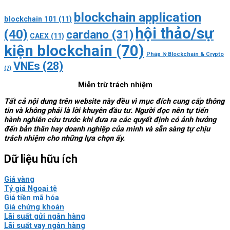
blockchain application
blockchain 101
(11)
hội thảo/sự
(40)
cardano
(31)
CAEX
(11)
kiện blockchain
(70)
Pháp lý Blockchain & Crypto
VNEs
(28)
(7)
Miễn trừ trách nhiệm
Tất cả nội dung trên website này đều vì mục đích cung cấp thông
tin và không phải là lời khuyên đầu tư. Người đọc nên tự tiến
hành nghiên cứu trước khi đưa ra các quyết định có ảnh hưởng
đến bản thân hay doanh nghiệp của mình và sẵn sàng tự chịu
trách nhiệm cho những lựa chọn ấy.
Dữ liệu hữu ích
Giá vàng
Tỷ giá Ngoại tệ
Giá tiền mã hóa
Giá chứng khoán
Lãi suất gửi ngân hàng
Lãi suất vay ngân hàng