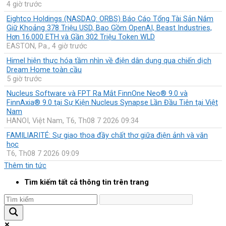
4 giờ trước
Eightco Holdings (NASDAQ: ORBS) Báo Cáo Tổng Tài Sản Nắm
Giữ Khoảng 378 Triệu USD, Bao Gồm OpenAI, Beast Industries,
Hơn 16.000 ETH và Gần 302 Triệu Token WLD
EASTON, Pa., 4 giờ trước
Himel hiện thực hóa tầm nhìn về điện dân dụng qua chiến dịch
Dream Home toàn cầu
5 giờ trước
Nucleus Software và FPT Ra Mắt FinnOne Neo® 9.0 và
FinnAxia® 9.0 tại Sự Kiện Nucleus Synapse Lần Đầu Tiên tại Việt
Nam
HANOI, Việt Nam, T6, Th08 7 2026 09:34
FAMILIARITÉ: Sự giao thoa đầy chất thơ giữa điện ảnh và văn
học
T6, Th08 7 2026 09:09
Thêm tin tức
Tìm kiếm tất cả thông tin trên trang