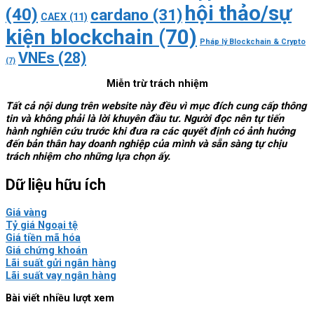
hội thảo/sự
(40)
cardano
(31)
CAEX
(11)
kiện blockchain
(70)
Pháp lý Blockchain & Crypto
VNEs
(28)
(7)
Miễn trừ trách nhiệm
Tất cả nội dung trên website này đều vì mục đích cung cấp thông
tin và không phải là lời khuyên đầu tư. Người đọc nên tự tiến
hành nghiên cứu trước khi đưa ra các quyết định có ảnh hưởng
đến bản thân hay doanh nghiệp của mình và sẵn sàng tự chịu
trách nhiệm cho những lựa chọn ấy.
Dữ liệu hữu ích
Giá vàng
Tỷ giá Ngoại tệ
Giá tiền mã hóa
Giá chứng khoán
Lãi suất gửi ngân hàng
Lãi suất vay ngân hàng
Bài viết nhiều lượt xem