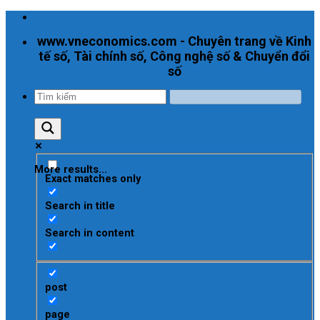
Skip
to
www.vneconomics.com - Chuyên trang về Kinh
content
tế số, Tài chính số, Công nghệ số & Chuyển đổi
số
More results...
Exact matches only
Search in title
Search in content
post
page