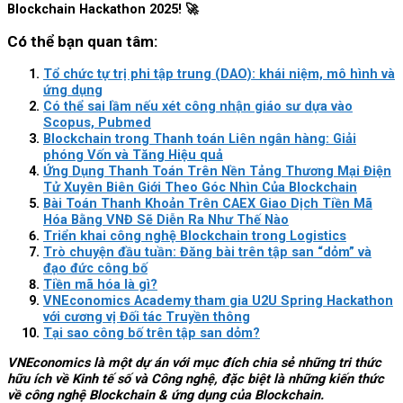
Blockchain Hackathon 2025! 🚀
Có thể bạn quan tâm:
Tổ chức tự trị phi tập trung (DAO): khái niệm, mô hình và
ứng dụng
Có thể sai lầm nếu xét công nhận giáo sư dựa vào
Scopus, Pubmed
Blockchain trong Thanh toán Liên ngân hàng: Giải
phóng Vốn và Tăng Hiệu quả
Ứng Dụng Thanh Toán Trên Nền Tảng Thương Mại Điện
Tử Xuyên Biên Giới Theo Góc Nhìn Của Blockchain
Bài Toán Thanh Khoản Trên CAEX Giao Dịch Tiền Mã
Hóa Bằng VNĐ Sẽ Diễn Ra Như Thế Nào
Triển khai công nghệ Blockchain trong Logistics
Trò chuyện đầu tuần: Đăng bài trên tập san “dỏm” và
đạo đức công bố
Tiền mã hóa là gì?
VNEconomics Academy tham gia U2U Spring Hackathon
với cương vị Đối tác Truyền thông
Tại sao công bố trên tập san dỏm?
VNEconomics là một dự án với mục đích chia sẻ những tri thức
hữu ích về Kinh tế số và Công nghệ, đặc biệt là những kiến thức
về công nghệ Blockchain & ứng dụng của Blockchain.