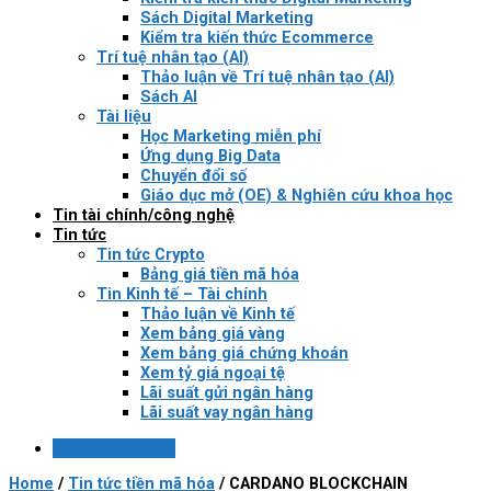
Sách Digital Marketing
Kiểm tra kiến thức Ecommerce
Trí tuệ nhân tạo (AI)
Thảo luận về Trí tuệ nhân tạo (AI)
Sách AI
Tài liệu
Học Marketing miễn phí
Ứng dụng Big Data
Chuyển đổi số
Giáo dục mở (OE) & Nghiên cứu khoa học
Tin tài chính/công nghệ
Tin tức
Tin tức Crypto
Bảng giá tiền mã hóa
Tin Kinh tế – Tài chính
Thảo luận về Kinh tế
Xem bảng giá vàng
Xem bảng giá chứng khoán
Xem tỷ giá ngoại tệ
Lãi suất gửi ngân hàng
Lãi suất vay ngân hàng
Login / Register
Home
/
Tin tức tiền mã hóa
/
CARDANO BLOCKCHAIN