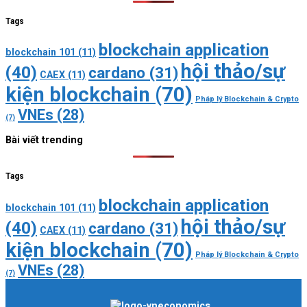
Tags
blockchain application
blockchain 101
(11)
hội thảo/sự
(40)
cardano
(31)
CAEX
(11)
kiện blockchain
(70)
Pháp lý Blockchain & Crypto
VNEs
(28)
(7)
Bài viết trending
Tags
blockchain application
blockchain 101
(11)
hội thảo/sự
(40)
cardano
(31)
CAEX
(11)
kiện blockchain
(70)
Pháp lý Blockchain & Crypto
VNEs
(28)
(7)