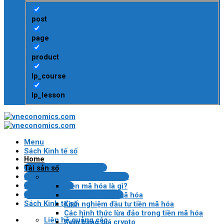
post
page
product
lp_course
lp_lesson
Menu
Sách Kinh tế số
Home
Tin tài chính/công nghệ
Tài sản số
Bài kiểm tra Blockchain/crypto
Tiền mã hóa
Tin tức Crypto
Tiền mã hóa là gì?
Pháp lý VN về tài sản mã hóa
Lợi ích của tiền mã hóa
Sách Kinh tế số
Kinh nghiệm đầu tư tiền mã hóa
Các hình thức lừa đảo trong tiền mã hóa
Liên hệ quảng cáo
Xem bảng giá crypto