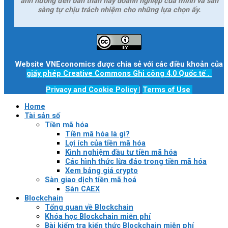
ảnh hưởng đến bản thân hay doanh nghiệp của mình và sẵn
sàng tự chịu trách nhiệm cho những lựa chọn ấy.
Website VNEconomics được chia sẻ với các điều khoản của
giấy phép Creative Commons Ghi công 4.0 Quốc tế
.
Privacy and Cookie Policy
|
Terms of Use
Home
Tài sản số
Tiền mã hóa
Tiền mã hóa là gì?
Lợi ích của tiền mã hóa
Kinh nghiệm đầu tư tiền mã hóa
Các hình thức lừa đảo trong tiền mã hóa
Xem bảng giá crypto
Sàn giao dịch tiền mã hoá
Sàn CAEX
Blockchain
Tổng quan về Blockchain
Khóa học Blockchain miễn phí
Bài kiểm tra kiến thức Blockchain miễn phí