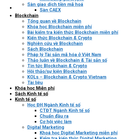
Sàn giao dịch tiền mã hoá
Sàn CAEX
Blockchain
Tổng quan về Blockchain
Khóa học Blockchain miễn phí
Bài kiểm tra kiến thức Blockchain miễn phí
Kiến thức Blockchain & Crypto
Nghiên cứu về Blockchain
Sách Blockchain
Pháp lý Tài sản mã hóa ở Việt Nam
Thảo luận về Blockchain & Tài sản số
Tin tức Blockchain & Crypto
Hội thảo/sự kiện Blockchain
KOLs – Blockchain & Crypto Vietnam
Tài liệu
Khóa học Miễn phí
Sách Kinh tế số
Kinh tế số
Học ĐH Ngành Kinh tế số
CTĐT Ngành Kinh tế số
Chuẩn đầu ra
Cơ hội việc làm
Digital Marketing
Khoá học Digital Marketing miễn phí
Kiểm tra kiến thức Digital Marketing