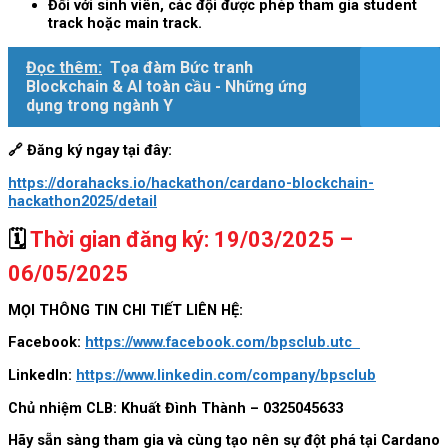
Đối với sinh viên, các đội được phép tham gia student
track hoặc main track.
Đọc thêm:
Tọa đàm Bức tranh
Blockchain & AI toàn cầu - Những ứng
dụng trong ngành Y
🔗
Đăng ký ngay tại đây:
https://dorahacks.io/hackathon/cardano-blockchain-
hackathon2025/detail
🗓️
Thời gian đăng ký: 19/03/2025 –
06/05/2025
MỌI THÔNG TIN CHI TIẾT LIÊN HỆ:
Facebook:
https://www.facebook.com/bpsclub.utc
LinkedIn:
https://www.linkedin.com/company/bpsclub
Chủ nhiệm CLB: Khuất Đình Thành – 0325045633
Hãy sẵn sàng tham gia và cùng tạo nên sự đột phá tại Cardano