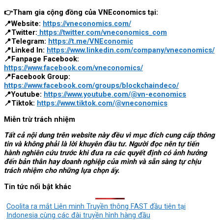
👉Tham gia cộng đồng của VNEconomics tại:
📍Website:
https://vneconomics.com/
📍Twitter:
https://twitter.com/vneconomics_com
📍Telegram:
https://t.me/VNEconomic
📍Linked In:
https://www.linkedin.com/company/vneconomics/
📍Fanpage Facebook:
https://www.facebook.com/vneconomics/
📍Facebook Group:
https://www.facebook.com/groups/blockchaindeco/
📍Youtube:
https://www.youtube.com/@vn-economics
📍Tiktok:
https://www.tiktok.com/@vneconomics
Miễn trừ trách nhiệm
Tất cả nội dung trên website này đều vì mục đích cung cấp thông
tin và không phải là lời khuyên đầu tư. Người đọc nên tự tiến
hành nghiên cứu trước khi đưa ra các quyết định có ảnh hưởng
đến bản thân hay doanh nghiệp của mình và sẵn sàng tự chịu
trách nhiệm cho những lựa chọn ấy.
Tin tức nổi bật khác
Coolita ra mắt Liên minh Truyền thông FAST đầu tiên tại
Indonesia cùng các đài truyền hình hàng đầu