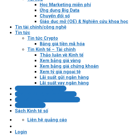
Học Marketing miễn phí
Ứng dụng Big Data
Chuyển đổi số
Giáo dục mở (OE) & Nghiên cứu khoa học
Tin tài chính/công nghệ
Tin tức
Tin tức Crypto
Bảng giá tiền mã hóa
Tin Kinh tế – Tài chính
Thảo luận về Kinh tế
Xem bảng giá vàng
Xem bảng giá chứng khoán
Xem tỷ giá ngoại tệ
Lãi suất gửi ngân hàng
Lãi suất vay ngân hàng
Tin tài chính/công nghệ
Pháp lý VN về tài sản mã hóa
Bài kiểm tra Blockchain/crypto
Tin tức Crypto
Sách Kinh tế số
Liên hệ quảng cáo
Login