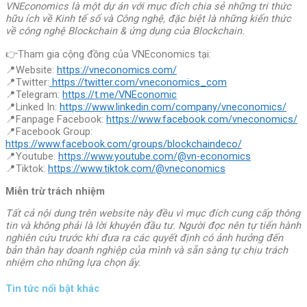
VNEconomics là một dự án với mục đích chia sẻ những tri thức
hữu ích về Kinh tế số và Công nghệ, đặc biệt là những kiến thức
về công nghệ Blockchain & ứng dụng của Blockchain.
👉Tham gia cộng đồng của VNEconomics tại:
📍Website:
https://vneconomics.com/
📍Twitter:
https://twitter.com/vneconomics_com
📍Telegram:
https://t.me/VNEconomic
📍Linked In:
https://www.linkedin.com/company/vneconomics/
📍Fanpage Facebook:
https://www.facebook.com/vneconomics/
📍Facebook Group:
https://www.facebook.com/groups/blockchaindeco/
📍Youtube:
https://www.youtube.com/@vn-economics
📍Tiktok:
https://www.tiktok.com/@vneconomics
Miễn trừ trách nhiệm
Tất cả nội dung trên website này đều vì mục đích cung cấp thông
tin và không phải là lời khuyên đầu tư. Người đọc nên tự tiến hành
nghiên cứu trước khi đưa ra các quyết định có ảnh hưởng đến
bản thân hay doanh nghiệp của mình và sẵn sàng tự chịu trách
nhiệm cho những lựa chọn ấy.
Tin tức nổi bật khác