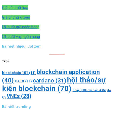
Giá tiền mã hóa
Giá chứng khoán
Lãi suất gửi ngân hàng
Lãi suất vay ngân hàng
Bài viết nhiều lượt xem
Tags
blockchain application
blockchain 101
(11)
hội thảo/sự
(40)
cardano
(31)
CAEX
(11)
kiện blockchain
(70)
Pháp lý Blockchain & Crypto
VNEs
(28)
(7)
Bài viết trending