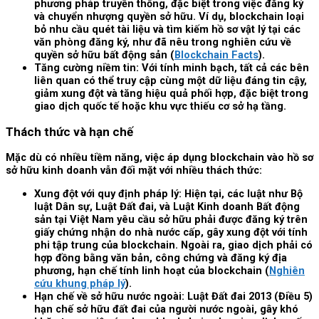
phương pháp truyền thống, đặc biệt trong việc đăng ký
và chuyển nhượng quyền sở hữu. Ví dụ, blockchain loại
bỏ nhu cầu quét tài liệu và tìm kiếm hồ sơ vật lý tại các
văn phòng đăng ký, như đã nêu trong nghiên cứu về
quyền sở hữu bất động sản (
Blockchain Facts
).
Tăng cường niềm tin: Với tính minh bạch, tất cả các bên
liên quan có thể truy cập cùng một dữ liệu đáng tin cậy,
giảm xung đột và tăng hiệu quả phối hợp, đặc biệt trong
giao dịch quốc tế hoặc khu vực thiếu cơ sở hạ tầng.
Thách thức và hạn chế
Mặc dù có nhiều tiềm năng, việc áp dụng blockchain vào hồ sơ
sở hữu kinh doanh vẫn đối mặt với nhiều thách thức:
Xung đột với quy định pháp lý: Hiện tại, các luật như Bộ
luật Dân sự, Luật Đất đai, và Luật Kinh doanh Bất động
sản tại Việt Nam yêu cầu sở hữu phải được đăng ký trên
giấy chứng nhận do nhà nước cấp, gây xung đột với tính
phi tập trung của blockchain. Ngoài ra, giao dịch phải có
hợp đồng bằng văn bản, công chứng và đăng ký địa
phương, hạn chế tính linh hoạt của blockchain (
Nghiên
cứu khung pháp lý
).
Hạn chế về sở hữu nước ngoài: Luật Đất đai 2013 (Điều 5)
hạn chế sở hữu đất đai của người nước ngoài, gây khó