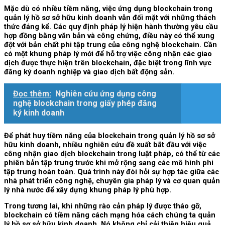
Mặc dù có nhiều tiềm năng, việc ứng dụng blockchain trong
quản lý hồ sơ sở hữu kinh doanh vẫn đối mặt với những thách
thức đáng kể. Các quy định pháp lý hiện hành thường yêu cầu
hợp đồng bằng văn bản và công chứng, điều này có thể xung
đột với bản chất phi tập trung của công nghệ blockchain. Cần
có một khung pháp lý mới để hỗ trợ việc công nhận các giao
dịch được thực hiện trên blockchain, đặc biệt trong lĩnh vực
đăng ký doanh nghiệp và giao dịch bất động sản.
Đọc thêm:
Nghiên cứu ứng dụng công
nghệ blockchain trong giấy phép đăng
ký kinh doanh
Để phát huy tiềm năng của blockchain trong quản lý hồ sơ sở
hữu kinh doanh, nhiều nghiên cứu đề xuất bắt đầu với việc
công nhận giao dịch blockchain trong luật pháp, có thể từ các
phiên bản tập trung trước khi mở rộng sang các mô hình phi
tập trung hoàn toàn. Quá trình này đòi hỏi sự hợp tác giữa các
nhà phát triển công nghệ, chuyên gia pháp lý và cơ quan quản
lý nhà nước để xây dựng khung pháp lý phù hợp.
Trong tương lai, khi những rào cản pháp lý được tháo gỡ,
blockchain có tiềm năng cách mạng hóa cách chúng ta quản
lý hồ sơ sở hữu kinh doanh. Nó không chỉ cải thiện hiệu quả