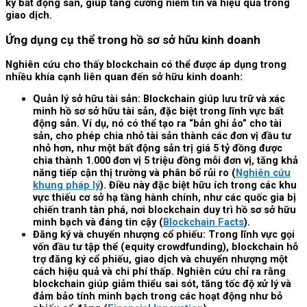
ký bất động sản, giúp tăng cường niềm tin và hiệu quả trong
giao dịch.
Ứng dụng cụ thể trong hồ sơ sở hữu kinh doanh
Nghiên cứu cho thấy blockchain có thể được áp dụng trong
nhiều khía cạnh liên quan đến sở hữu kinh doanh:
Quản lý sở hữu tài sản: Blockchain giúp lưu trữ và xác
minh hồ sơ sở hữu tài sản, đặc biệt trong lĩnh vực bất
động sản. Ví dụ, nó có thể tạo ra “bản ghi ảo” cho tài
sản, cho phép chia nhỏ tài sản thành các đơn vị đầu tư
nhỏ hơn, như một bất động sản trị giá 5 tỷ đồng được
chia thành 1.000 đơn vị 5 triệu đồng mỗi đơn vị, tăng khả
năng tiếp cận thị trường và phân bổ rủi ro (
Nghiên cứu
khung pháp lý
). Điều này đặc biệt hữu ích trong các khu
vực thiếu cơ sở hạ tầng hành chính, như các quốc gia bị
chiến tranh tàn phá, nơi blockchain duy trì hồ sơ sở hữu
minh bạch và đáng tin cậy (
Blockchain Facts
).
Đăng ký và chuyển nhượng cổ phiếu: Trong lĩnh vực gọi
vốn đầu tư tập thể (equity crowdfunding), blockchain hỗ
trợ đăng ký cổ phiếu, giao dịch và chuyển nhượng một
cách hiệu quả và chi phí thấp. Nghiên cứu chỉ ra rằng
blockchain giúp giảm thiểu sai sót, tăng tốc độ xử lý và
đảm bảo tính minh bạch trong các hoạt động như bỏ