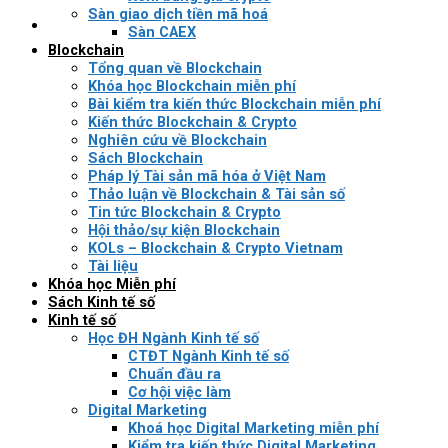
Sàn giao dịch tiền mã hoá
Sàn CAEX
Blockchain
Tổng quan về Blockchain
Khóa học Blockchain miễn phí
Bài kiểm tra kiến thức Blockchain miễn phí
Kiến thức Blockchain & Crypto
Nghiên cứu về Blockchain
Sách Blockchain
Pháp lý Tài sản mã hóa ở Việt Nam
Thảo luận về Blockchain & Tài sản số
Tin tức Blockchain & Crypto
Hội thảo/sự kiện Blockchain
KOLs – Blockchain & Crypto Vietnam
Tài liệu
Khóa học Miễn phí
Sách Kinh tế số
Kinh tế số
Học ĐH Ngành Kinh tế số
CTĐT Ngành Kinh tế số
Chuẩn đầu ra
Cơ hội việc làm
Digital Marketing
Khoá học Digital Marketing miễn phí
Kiểm tra kiến thức Digital Marketing