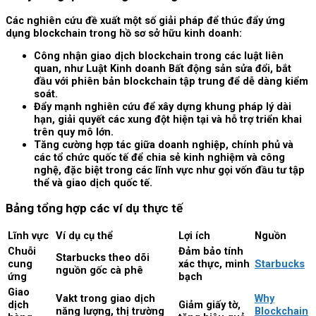
Các nghiên cứu đề xuất một số giải pháp để thúc đẩy ứng
dụng blockchain trong hồ sơ sở hữu kinh doanh:
Công nhận giao dịch blockchain trong các luật liên
quan, như Luật Kinh doanh Bất động sản sửa đổi, bắt
đầu với phiên bản blockchain tập trung để dễ dàng kiểm
soát.
Đẩy mạnh nghiên cứu để xây dựng khung pháp lý dài
hạn, giải quyết các xung đột hiện tại và hỗ trợ triển khai
trên quy mô lớn.
Tăng cường hợp tác giữa doanh nghiệp, chính phủ và
các tổ chức quốc tế để chia sẻ kinh nghiệm và công
nghệ, đặc biệt trong các lĩnh vực như gọi vốn đầu tư tập
thể và giao dịch quốc tế.
Bảng tổng hợp các ví dụ thực tế
Lĩnh vực
Ví dụ cụ thể
Lợi ích
Nguồn
Chuỗi
Đảm bảo tính
Starbucks theo dõi
cung
xác thực, minh
Starbucks
nguồn gốc cà phê
ứng
bạch
Giao
Vakt trong giao dịch
Why
dịch
Giảm giấy tờ,
năng lượng, thị trường
Blockchain