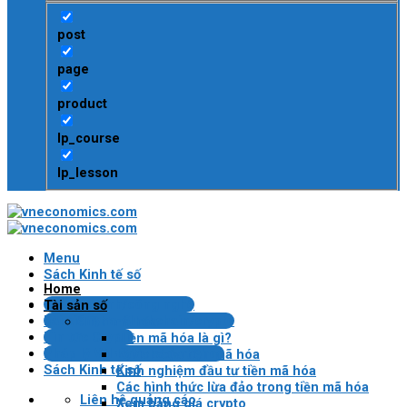
post
page
product
lp_course
lp_lesson
Menu
Sách Kinh tế số
Home
Tin tài chính/công nghệ
Tài sản số
Bài kiểm tra Blockchain/crypto
Tiền mã hóa
Tin tức Crypto
Tiền mã hóa là gì?
Pháp lý VN về tài sản mã hóa
Lợi ích của tiền mã hóa
Sách Kinh tế số
Kinh nghiệm đầu tư tiền mã hóa
Các hình thức lừa đảo trong tiền mã hóa
Liên hệ quảng cáo
Xem bảng giá crypto