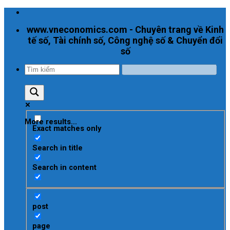
Skip
to
www.vneconomics.com - Chuyên trang về Kinh
content
tế số, Tài chính số, Công nghệ số & Chuyển đổi
số
More results...
Exact matches only
Search in title
Search in content
post
page