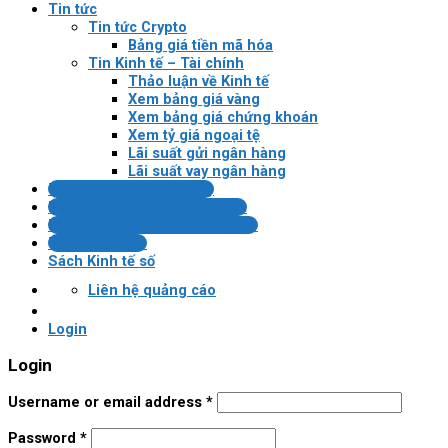
Tin tức
Tin tức Crypto
Bảng giá tiền mã hóa
Tin Kinh tế – Tài chính
Thảo luận về Kinh tế
Xem bảng giá vàng
Xem bảng giá chứng khoán
Xem tỷ giá ngoại tệ
Lãi suất gửi ngân hàng
Lãi suất vay ngân hàng
Tin tài chính/công nghệ
Pháp lý VN về tài sản mã hóa
Bài kiểm tra Blockchain/crypto
Tin tức Crypto
Sách Kinh tế số
Liên hệ quảng cáo
Login
Login
Username or email address
*
Password
*