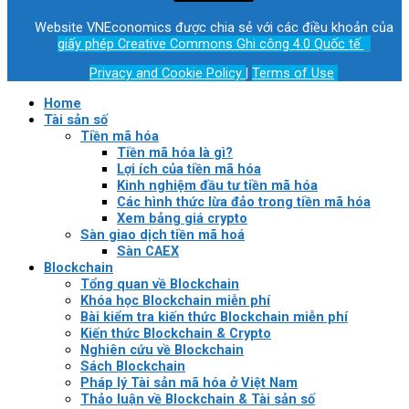
Website VNEconomics được chia sẻ với các điều khoản của
giấy phép Creative Commons Ghi công 4.0 Quốc tế
.
Privacy and Cookie Policy
|
Terms of Use
Home
Tài sản số
Tiền mã hóa
Tiền mã hóa là gì?
Lợi ích của tiền mã hóa
Kinh nghiệm đầu tư tiền mã hóa
Các hình thức lừa đảo trong tiền mã hóa
Xem bảng giá crypto
Sàn giao dịch tiền mã hoá
Sàn CAEX
Blockchain
Tổng quan về Blockchain
Khóa học Blockchain miễn phí
Bài kiểm tra kiến thức Blockchain miễn phí
Kiến thức Blockchain & Crypto
Nghiên cứu về Blockchain
Sách Blockchain
Pháp lý Tài sản mã hóa ở Việt Nam
Thảo luận về Blockchain & Tài sản số