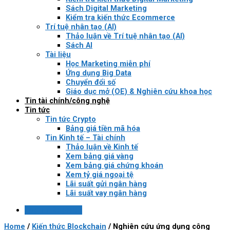
Sách Digital Marketing
Kiểm tra kiến thức Ecommerce
Trí tuệ nhân tạo (AI)
Thảo luận về Trí tuệ nhân tạo (AI)
Sách AI
Tài liệu
Học Marketing miễn phí
Ứng dụng Big Data
Chuyển đổi số
Giáo dục mở (OE) & Nghiên cứu khoa học
Tin tài chính/công nghệ
Tin tức
Tin tức Crypto
Bảng giá tiền mã hóa
Tin Kinh tế – Tài chính
Thảo luận về Kinh tế
Xem bảng giá vàng
Xem bảng giá chứng khoán
Xem tỷ giá ngoại tệ
Lãi suất gửi ngân hàng
Lãi suất vay ngân hàng
Login / Register
Home
/
Kiến thức Blockchain
/
Nghiên cứu ứng dụng công