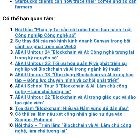
Starbucks clients can now trace their coffee and so can
farmers
Có thể bạn quan tâm:
Hội thảo “Pháp lý Tài sản số trước thềm ban hành Luật
Công nghiệp Công nghệ số”
Sự thay đổi của mô hình kinh doanh Canvas trong bối
cảnh sự phát triển của Web3
ABAII Unitour 24 “Blockchain và AI: Công nghệ tương lai
trong kỷ nguyên số”
ABAII Unitour 25: Tối ưu hóa quản lý và phát triển sự
nghiệp với Blockchain và AI trong ngành kỹ thuật
ABAII Unitour 18: “Ứng dụng Blockchain và AI trong học
tập – Động lực chuyển mình và cơ hội phát triển”
ABAII School Tour 3 “Blockchain & AI: Làm chủ công
nghệ – Làm chủ tương lai”
ABAII Unitour 22 “Blockchain và AI trong giáo dục và đào
tạo giáo viên”
Tọa đàm “Blockchain: Hiểu và Nắm vững để dẫn đầu”
Có thể sai lầm nếu xét công nhận giáo sư dựa vào
Scopus, Pubmed
Hội thảo – Triển lãm: “Blockchain và AI: Làm chủ công
nghệ, làm chủ tương lai”