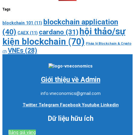
Tags
blockchain application
blockchain 101
(11)
hội thảo/sự
(40)
cardano
(31)
CAEX
(11)
kiện blockchain
(70)
Pháp lý Blockchain & Crypto
VNEs
(28)
(7)
Giới thiệu về Admin
info.vneconomics@gmail.com
Twitter
Telegram
Facebook
Youtube
Linkedin
Dữ liệu hữu ích
Bảng giá vàng