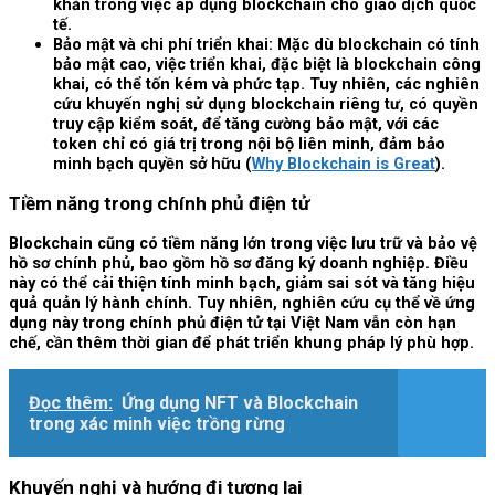
khăn trong việc áp dụng blockchain cho giao dịch quốc
tế.
Bảo mật và chi phí triển khai: Mặc dù blockchain có tính
bảo mật cao, việc triển khai, đặc biệt là blockchain công
khai, có thể tốn kém và phức tạp. Tuy nhiên, các nghiên
cứu khuyến nghị sử dụng blockchain riêng tư, có quyền
truy cập kiểm soát, để tăng cường bảo mật, với các
token chỉ có giá trị trong nội bộ liên minh, đảm bảo
minh bạch quyền sở hữu (
Why Blockchain is Great
).
Tiềm năng trong chính phủ điện tử
Blockchain cũng có tiềm năng lớn trong việc lưu trữ và bảo vệ
hồ sơ chính phủ, bao gồm hồ sơ đăng ký doanh nghiệp. Điều
này có thể cải thiện tính minh bạch, giảm sai sót và tăng hiệu
quả quản lý hành chính. Tuy nhiên, nghiên cứu cụ thể về ứng
dụng này trong chính phủ điện tử tại Việt Nam vẫn còn hạn
chế, cần thêm thời gian để phát triển khung pháp lý phù hợp.
Đọc thêm:
Ứng dụng NFT và Blockchain
trong xác minh việc trồng rừng
Khuyến nghị và hướng đi tương lai