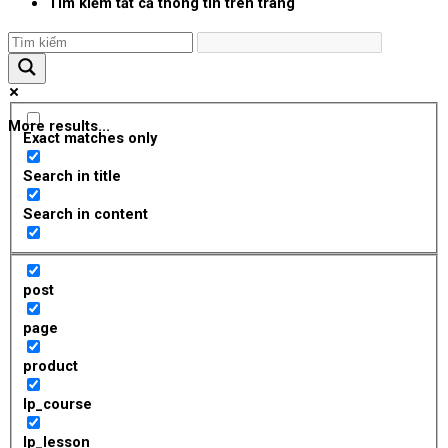
Tìm kiếm tất cả thông tin trên trang
More results...
Exact matches only
Search in title
Search in content
post
page
product
lp_course
lp_lesson