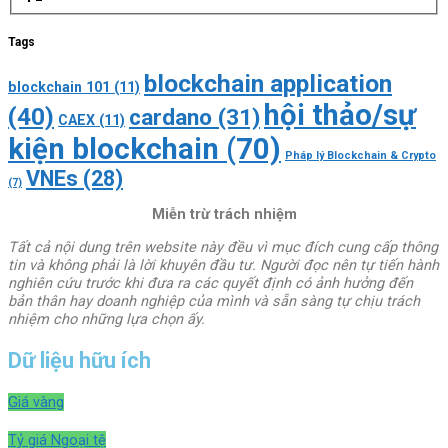
Tags
blockchain application
blockchain 101
(11)
hội thảo/sự
(40)
cardano
(31)
CAEX
(11)
kiện blockchain
(70)
Pháp lý Blockchain & Crypto
VNEs
(28)
(7)
Miễn trừ trách nhiệm
Tất cả nội dung trên website này đều vì mục đích cung cấp thông
tin và không phải là lời khuyên đầu tư. Người đọc nên tự tiến hành
nghiên cứu trước khi đưa ra các quyết định có ảnh hưởng đến
bản thân hay doanh nghiệp của mình và sẵn sàng tự chịu trách
nhiệm cho những lựa chọn ấy.
Dữ liệu hữu ích
Giá vàng
Tỷ giá Ngoại tệ