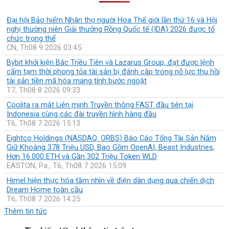
Đại hội Bảo hiểm Nhân thọ người Hoa Thế giới lần thứ 16 và Hội
nghị thường niên Giải thưởng Rồng Quốc tế (IDA) 2026 được tổ
chức trọng thể
CN, Th08 9 2026 03:45
Bybit khởi kiện Bắc Triều Tiên và Lazarus Group, đạt được lệnh
cấm tạm thời phong tỏa tài sản bị đánh cắp trong nỗ lực thu hồi
tài sản tiền mã hóa mang tính bước ngoặt
T7, Th08 8 2026 09:33
Coolita ra mắt Liên minh Truyền thông FAST đầu tiên tại
Indonesia cùng các đài truyền hình hàng đầu
T6, Th08 7 2026 15:13
Eightco Holdings (NASDAQ: ORBS) Báo Cáo Tổng Tài Sản Nắm
Giữ Khoảng 378 Triệu USD, Bao Gồm OpenAI, Beast Industries,
Hơn 16.000 ETH và Gần 302 Triệu Token WLD
EASTON, Pa., T6, Th08 7 2026 15:09
Himel hiện thực hóa tầm nhìn về điện dân dụng qua chiến dịch
Dream Home toàn cầu
T6, Th08 7 2026 14:25
Thêm tin tức