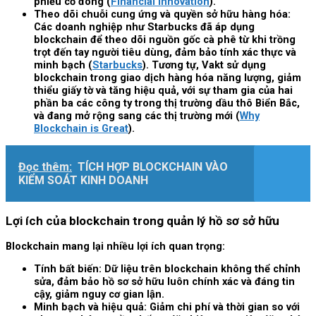
phiếu cổ đông (
Financial Innovation
).
Theo dõi chuỗi cung ứng và quyền sở hữu hàng hóa:
Các doanh nghiệp như Starbucks đã áp dụng
blockchain để theo dõi nguồn gốc cà phê từ khi trồng
trọt đến tay người tiêu dùng, đảm bảo tính xác thực và
minh bạch (
Starbucks
). Tương tự, Vakt sử dụng
blockchain trong giao dịch hàng hóa năng lượng, giảm
thiểu giấy tờ và tăng hiệu quả, với sự tham gia của hai
phần ba các công ty trong thị trường dầu thô Biển Bắc,
và đang mở rộng sang các thị trường mới (
Why
Blockchain is Great
).
Đọc thêm:
TÍCH HỢP BLOCKCHAIN VÀO
KIỂM SOÁT KINH DOANH
Lợi ích của blockchain trong quản lý hồ sơ sở hữu
Blockchain mang lại nhiều lợi ích quan trọng:
Tính bất biến: Dữ liệu trên blockchain không thể chỉnh
sửa, đảm bảo hồ sơ sở hữu luôn chính xác và đáng tin
cậy, giảm nguy cơ gian lận.
Minh bạch và hiệu quả: Giảm chi phí và thời gian so với