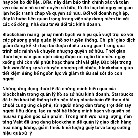
hay xóa bỏ dữ liệu. Điều này đảm bảo tính chính xác và toàn
vẹn của các hồ sơ về quyền sở hữu, từ đó loại bỏ nguy cơ gian
lận hoặc tranh chấp về quyền sở hữu. Đối với doanh nghiệp,
đây là bước tiến quan trọng trong việc xây dựng niềm tin với
các cổ đông, nhà đầu tư và đối tác kinh doanh.
Blockchain mang lại sự minh bạch và hiệu quả vượt trội so với
các phương pháp quản lý hồ sơ truyền thống. Chi phí giao dịch
giảm đáng kể khi loại bỏ được nhiều trung gian trong quá
trình xác minh và chuyển nhượng quyền sở hữu. Thời gian
thực hiện các giao dịch cũng được rút ngắn từ nhiều ngày
xuống chỉ còn vài phút hoặc thậm chí vài giây. Đặc biệt trong
lĩnh vực đăng ký và chuyển nhượng cổ phiếu, blockchain giúp
tiết kiệm đáng kể nguồn lực và giảm thiểu sai sót do con
người.
Những ứng dụng thực tế đã chứng minh hiệu quả của
blockchain trong quản lý hồ sơ sở hữu kinh doanh. Starbucks
đã triển khai hệ thống trên nền tảng blockchain để theo dõi
chuỗi cung ứng cà phê, từ người nông dân trồng trọt đến tay
người tiêu dùng, tạo ra một hệ thống minh bạch về quyền sở
hữu và nguồn gốc sản phẩm. Trong lĩnh vực năng lượng, nền
tảng Vakt đã ứng dụng blockchain để quản lý giao dịch hàng
hóa năng lượng, giảm thiểu khối lượng giấy tờ và tăng cường
hiệu quả xử lý.