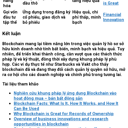
hàng
tăng hiệu quả
dầu thô
is Great
hóa
Gọi vốn
Ứng dụng trong đăng ký
Hiệu quả, chi
Financial
đầu tư
cổ phiếu, giao dịch và
phí thấp, minh
Innovation
tập thể
bỏ phiếu
bạch
Kết luận
Blockchain mang lại tiềm năng lớn trong việc quản lý hồ sơ sở
hữu kinh doanh nhờ tính bất biến, minh bạch và hiệu quả. Tuy
nhiên, để triển khai thành công, cần vượt qua các thách thức
pháp lý và kỹ thuật, đồng thời xây dựng khung pháp lý phù
hợp. Các ví dụ thực tế như Starbucks và Vakt cho thấy
blockchain đã và đang thay đổi cách quản lý quyền sở hữu, mở
ra cơ hội cho các doanh nghiệp và chính phủ trong tương lai.
Tài liệu tham khảo
Nghiên cứu khung pháp lý ứng dụng Blockchain vào
hoạt động mua – bán bất động sản
Blockchain Facts: What Is It, How It Works, and How It
Can Be Used
Why Blockchain is Great for Records of Ownership
Overview of business innovations and research
opportunities in blockchain