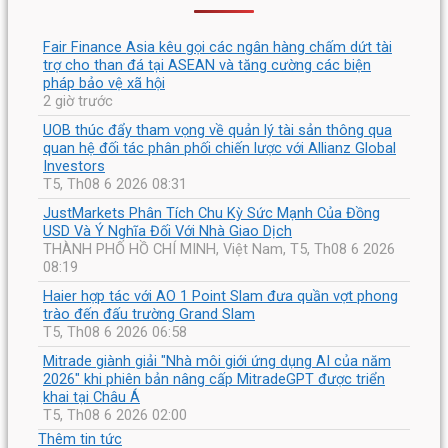
Fair Finance Asia kêu gọi các ngân hàng chấm dứt tài
trợ cho than đá tại ASEAN và tăng cường các biện
pháp bảo vệ xã hội
2 giờ trước
UOB thúc đẩy tham vọng về quản lý tài sản thông qua
quan hệ đối tác phân phối chiến lược với Allianz Global
Investors
T5, Th08 6 2026 08:31
JustMarkets Phân Tích Chu Kỳ Sức Mạnh Của Đồng
USD Và Ý Nghĩa Đối Với Nhà Giao Dịch
THÀNH PHỐ HỒ CHÍ MINH, Việt Nam, T5, Th08 6 2026
08:19
Haier hợp tác với AO 1 Point Slam đưa quần vợt phong
trào đến đấu trường Grand Slam
T5, Th08 6 2026 06:58
Mitrade giành giải "Nhà môi giới ứng dụng AI của năm
2026" khi phiên bản nâng cấp MitradeGPT được triển
khai tại Châu Á
T5, Th08 6 2026 02:00
Thêm tin tức