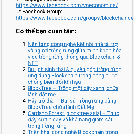
https://www.facebook.com/vneconomics/
📍 Facebook Group:
https://www.facebook.com/groups/blockchainde
Có thể bạn quan tâm:
Nền tảng công nghệ kết nối nhà tài trợ
và người trồng rừng giúp minh bạch hóa
việc trồng rừng thông qua Blockchain &
NFT
Du lịch sinh thái & quyên góp trồng rừng
ứng dụng Blockchain trong công cuộc
chống biến đổi khí hậu
BlockTree – Trồng một cây xanh, chữa
lành đất mẹ
Hãy trở thành Đại sứ Trồng rừng cùng
BlockTree chữa lành Đất Mẹ
Cardano Forest [blocktree.asia] – Thúc
đẩy sự tin cậy và khả năng giám sát
trong trồng rừng
Triển khai công nghệ Blockchain trong