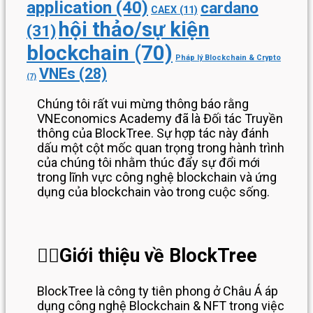
application
(40)
cardano
CAEX
(11)
hội thảo/sự kiện
(31)
blockchain
(70)
Pháp lý Blockchain & Crypto
VNEs
(28)
(7)
Chúng tôi rất vui mừng thông báo rằng
VNEconomics Academy đã là Đối tác Truyền
thông của BlockTree. Sự hợp tác này đánh
dấu một cột mốc quan trọng trong hành trình
của chúng tôi nhằm thúc đẩy sự đổi mới
trong lĩnh vực công nghệ blockchain và ứng
dụng của blockchain vào trong cuộc sống.
💁‍♂️
Giới thiệu về BlockTree
BlockTree là công ty tiên phong ở Châu Á áp
dụng công nghệ Blockchain & NFT trong việc