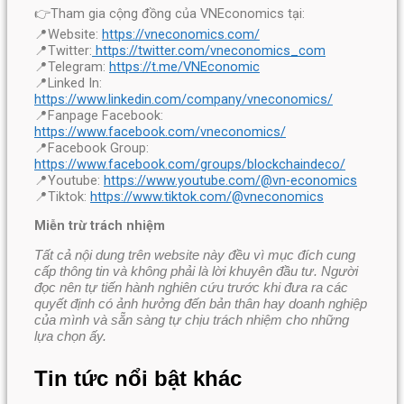
👉Tham gia cộng đồng của VNEconomics tại:
📍Website:
https://vneconomics.com/
📍Twitter:
https://twitter.com/vneconomics_com
📍Telegram:
https://t.me/VNEconomic
📍Linked In:
https://www.linkedin.com/company/vneconomics/
📍Fanpage Facebook:
https://www.facebook.com/vneconomics/
📍Facebook Group:
https://www.facebook.com/groups/blockchaindeco/
📍Youtube:
https://www.youtube.com/@vn-economics
📍Tiktok:
https://www.tiktok.com/@vneconomics
Miễn trừ trách nhiệm
Tất cả nội dung trên website này đều vì mục đích cung
cấp thông tin và không phải là lời khuyên đầu tư. Người
đọc nên tự tiến hành nghiên cứu trước khi đưa ra các
quyết định có ảnh hưởng đến bản thân hay doanh nghiệp
của mình và sẵn sàng tự chịu trách nhiệm cho những
lựa chọn ấy.
Tin tức nổi bật khác