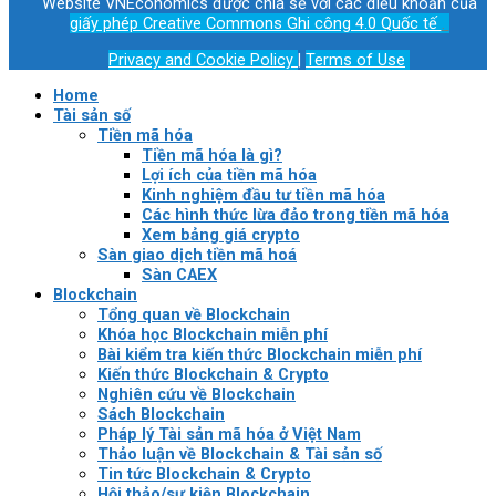
Website VNEconomics được chia sẻ với các điều khoản của
giấy phép Creative Commons Ghi công 4.0 Quốc tế
.
Privacy and Cookie Policy
|
Terms of Use
Home
Tài sản số
Tiền mã hóa
Tiền mã hóa là gì?
Lợi ích của tiền mã hóa
Kinh nghiệm đầu tư tiền mã hóa
Các hình thức lừa đảo trong tiền mã hóa
Xem bảng giá crypto
Sàn giao dịch tiền mã hoá
Sàn CAEX
Blockchain
Tổng quan về Blockchain
Khóa học Blockchain miễn phí
Bài kiểm tra kiến thức Blockchain miễn phí
Kiến thức Blockchain & Crypto
Nghiên cứu về Blockchain
Sách Blockchain
Pháp lý Tài sản mã hóa ở Việt Nam
Thảo luận về Blockchain & Tài sản số
Tin tức Blockchain & Crypto
Hội thảo/sự kiện Blockchain