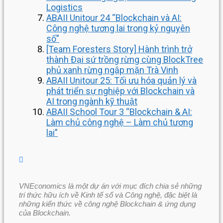
Logistics
ABAII Unitour 24 “Blockchain và AI:
Công nghệ tương lai trong kỷ nguyên
số”
[Team Foresters Story] Hành trình trở
thành Đại sứ trồng rừng cùng BlockTree
phủ xanh rừng ngập mặn Trà Vinh
ABAII Unitour 25: Tối ưu hóa quản lý và
phát triển sự nghiệp với Blockchain và
AI trong ngành kỹ thuật
ABAII School Tour 3 “Blockchain & AI:
Làm chủ công nghệ – Làm chủ tương
lai”
VNEconomics là một dự án với mục đích chia sẻ những
tri thức hữu ích về Kinh tế số và Công nghệ, đặc biệt là
những kiến thức về công nghệ Blockchain & ứng dụng
của Blockchain.