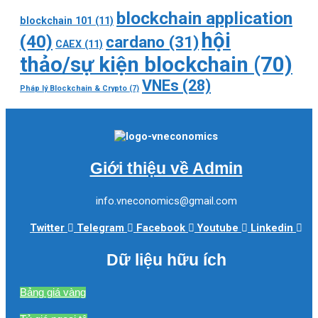
blockchain application
blockchain 101
(11)
hội
(40)
cardano
(31)
CAEX
(11)
thảo/sự kiện blockchain
(70)
VNEs
(28)
Pháp lý Blockchain & Crypto
(7)
Giới thiệu về Admin
info.vneconomics@gmail.com
Twitter
Telegram
Facebook
Youtube
Linkedin
Dữ liệu hữu ích
Bảng giá vàng