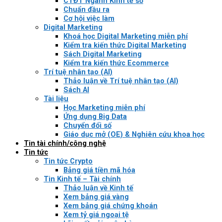
CTĐT Ngành Kinh tế số
Chuẩn đầu ra
Cơ hội việc làm
Digital Marketing
Khoá học Digital Marketing miễn phí
Kiểm tra kiến thức Digital Marketing
Sách Digital Marketing
Kiểm tra kiến thức Ecommerce
Trí tuệ nhân tạo (AI)
Thảo luận về Trí tuệ nhân tạo (AI)
Sách AI
Tài liệu
Học Marketing miễn phí
Ứng dụng Big Data
Chuyển đổi số
Giáo dục mở (OE) & Nghiên cứu khoa học
Tin tài chính/công nghệ
Tin tức
Tin tức Crypto
Bảng giá tiền mã hóa
Tin Kinh tế – Tài chính
Thảo luận về Kinh tế
Xem bảng giá vàng
Xem bảng giá chứng khoán
Xem tỷ giá ngoại tệ