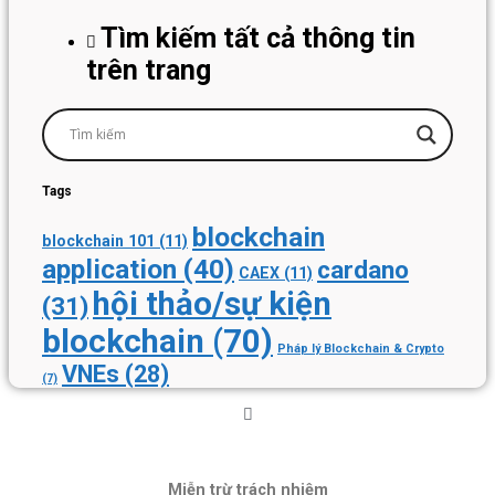
Tìm kiếm tất cả thông tin
trên trang
Tags
blockchain
blockchain 101
(11)
application
(40)
cardano
CAEX
(11)
hội thảo/sự kiện
(31)
blockchain
(70)
Pháp lý Blockchain & Crypto
VNEs
(28)
(7)
Miễn trừ trách nhiệm