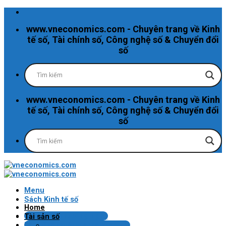
Skip
to
www.vneconomics.com - Chuyên trang về Kinh
content
tế số, Tài chính số, Công nghệ số & Chuyển đổi
số
www.vneconomics.com - Chuyên trang về Kinh
tế số, Tài chính số, Công nghệ số & Chuyển đổi
số
Menu
Sách Kinh tế số
Home
Tin tài chính/công nghệ
Tài sản số
Bài kiểm tra Blockchain/crypto
Tiền mã hóa