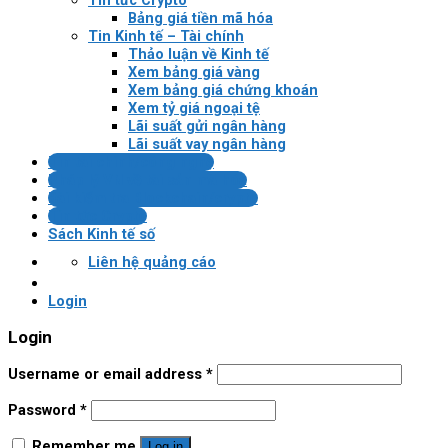
Tin tức Crypto
Bảng giá tiền mã hóa
Tin Kinh tế – Tài chính
Thảo luận về Kinh tế
Xem bảng giá vàng
Xem bảng giá chứng khoán
Xem tỷ giá ngoại tệ
Lãi suất gửi ngân hàng
Lãi suất vay ngân hàng
Tin tài chính/công nghệ
Pháp lý VN về tài sản mã hóa
Bài kiểm tra Blockchain/crypto
Tin tức Crypto
Sách Kinh tế số
Liên hệ quảng cáo
Login
Login
Username or email address
*
Password
*
Remember me
Log in