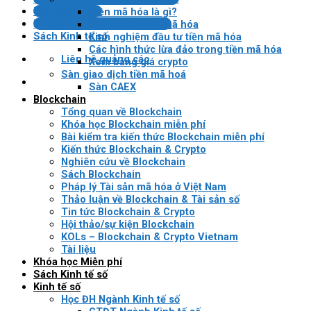
Tin tức Crypto
Tiền mã hóa là gì?
Pháp lý VN về tài sản mã hóa
Lợi ích của tiền mã hóa
Sách Kinh tế số
Kinh nghiệm đầu tư tiền mã hóa
Các hình thức lừa đảo trong tiền mã hóa
Liên hệ quảng cáo
Xem bảng giá crypto
Sàn giao dịch tiền mã hoá
Sàn CAEX
Blockchain
Tổng quan về Blockchain
Khóa học Blockchain miễn phí
Bài kiểm tra kiến thức Blockchain miễn phí
Kiến thức Blockchain & Crypto
Nghiên cứu về Blockchain
Sách Blockchain
Pháp lý Tài sản mã hóa ở Việt Nam
Thảo luận về Blockchain & Tài sản số
Tin tức Blockchain & Crypto
Hội thảo/sự kiện Blockchain
KOLs – Blockchain & Crypto Vietnam
Tài liệu
Khóa học Miễn phí
Sách Kinh tế số
Kinh tế số
Học ĐH Ngành Kinh tế số