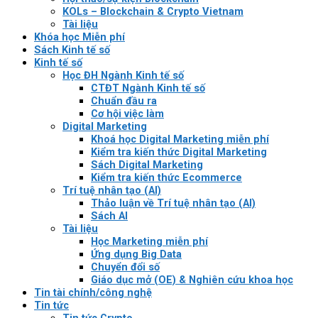
KOLs – Blockchain & Crypto Vietnam
Tài liệu
Khóa học Miễn phí
Sách Kinh tế số
Kinh tế số
Học ĐH Ngành Kinh tế số
CTĐT Ngành Kinh tế số
Chuẩn đầu ra
Cơ hội việc làm
Digital Marketing
Khoá học Digital Marketing miễn phí
Kiểm tra kiến thức Digital Marketing
Sách Digital Marketing
Kiểm tra kiến thức Ecommerce
Trí tuệ nhân tạo (AI)
Thảo luận về Trí tuệ nhân tạo (AI)
Sách AI
Tài liệu
Học Marketing miễn phí
Ứng dụng Big Data
Chuyển đổi số
Giáo dục mở (OE) & Nghiên cứu khoa học
Tin tài chính/công nghệ
Tin tức