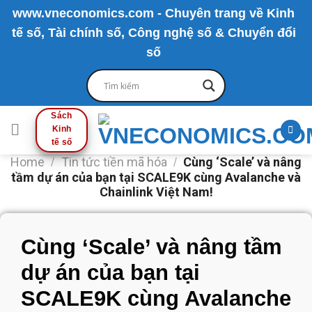
Skip
www.vneconomics.com - Chuyên trang về Kinh
to
tế số, Tài chính số, Công nghệ số & Chuyển đổi
content
số
Sách
Kinh
tế số
Home
Tin tức tiền mã hóa
Cùng ‘Scale’ và nâng
/
/
tầm dự án của bạn tại SCALE9K cùng Avalanche và
Chainlink Việt Nam!
Cùng ‘Scale’ và nâng tầm
dự án của bạn tại
SCALE9K cùng Avalanche