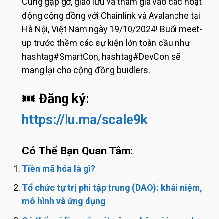
Cùng gặp gỡ, giao lưu và tham gia vào các hoạt
động cộng đồng với Chainlink và Avalanche tại
Hà Nội, Việt Nam ngày 19/10/2024! Buổi meet-
up trước thềm các sự kiện lớn toàn cầu như
hashtag#SmartCon, hashtag#DevCon sẽ
mang lại cho cộng đồng buidlers.
​🎟️
Đăng ký:
https://lu.ma/scale9k
Có Thể Bạn Quan Tâm:
Tiền mã hóa là gì?
Tổ chức tự trị phi tập trung (DAO): khái niệm,
mô hình và ứng dụng